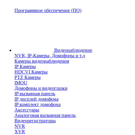
Программное обеспечение (ПО)
Видеонаблюдение
NVR, IP-Камеры, Домофоны и т.д
Камеры видеонаблюдения
IP Камеры
HDCVI Камеры
PTZ Камеры
IMOU
Домофоны и видеоглазки
IP вызывная панель
IP дисплей домофона
IP комплект домофона
Аксессуары
Аналоговая вызывная панель
Видеорегистраторы
NVR
XVR