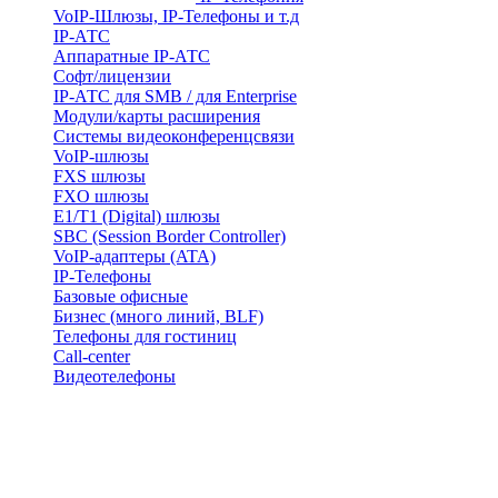
VoIP-Шлюзы, IP-Телефоны и т.д
IP-АТС
Аппаратные IP-АТС
Софт/лицензии
IP-АТС для SMB / для Enterprise
Модули/карты расширения
Системы видеоконференцсвязи
VoIP-шлюзы
FXS шлюзы
FXO шлюзы
E1/T1 (Digital) шлюзы
SBC (Session Border Controller)
VoIP-адаптеры (ATA)
IP-Телефоны
Базовые офисные
Бизнес (много линий, BLF)
Телефоны для гостиниц
Call-center
Видеотелефоны