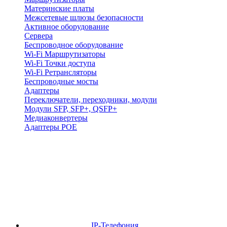
Материнские платы
Межсетевые шлюзы безопасности
Активное оборудование
Сервера
Беспроводное оборудование
Wi-Fi Маршрутизаторы
Wi-Fi Точки доступа
Wi-Fi Ретрансляторы
Беспроводные мосты
Адаптеры
Переключатели, переходники, модули
Модули SFP, SFP+, QSFP+
Медиаконвертеры
Адаптеры POE
IP-Телефония