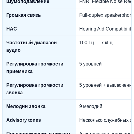
Шумоподавление
FNR, Flexible Noise Redu
Громкая связь
Full-duplex speakerphon
HAC
Hearing Aid Compatibility
Частотный диапазон
100 Гц — 7 кГц
аудио
Регулировка громкости
5 уровней
приемника
Регулировка громкости
5 уровней + выключени
звонка
Мелодии звонка
9 мелодий
Advisory tones
Несколько служебных з
Предупреждение о низком
Акустическое предупре