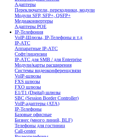
Адаптеры
Переключатели, переходники, модули
Модули SFP, SFP+, QSFP+
Медиаконвертеры
Адаптеры POE
IP-Телефония
VoIP-Шлюзы, IP-Телефоны и т.д
IP-АТС
Аппаратные IP-АТС
Софт/лицензии
IP-АТС для SMB / для Enterprise
Модули/карты расширения
Системы видеоконференцсвязи
VoIP-шлюзы
FXS шлюзы
FXO шлюзы
E1/T1 (Digital) шлюзы
SBC (Session Border Controller)
VoIP-адаптеры (ATA)
IP-Телефоны
Базовые офисные
Бизнес (много линий, BLF)
Телефоны для гостиниц
Call-center
Видеотелефоны