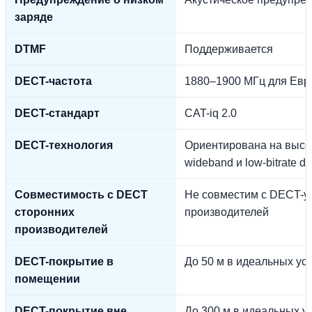
заряде
DTMF
Поддерживается
DECT-частота
1880–1900 МГц для Евр
DECT-стандарт
CAT-iq 2.0
DECT-технология
Ориентирована на высо
wideband и low-bitrate da
Совместимость с DECT
Не совместим с DECT-у
сторонних
производителей
производителей
DECT-покрытие в
До 50 м в идеальных ус
помещении
DECT-покрытие вне
До 300 м в идеальных у