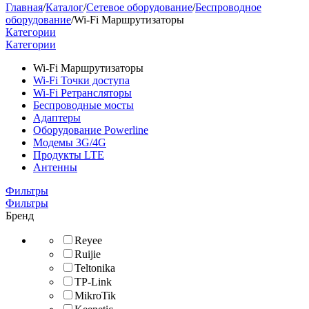
Главная
/
Каталог
/
Сетевое оборудование
/
Беспроводное
оборудование
/
Wi-Fi Маршрутизаторы
Категории
Категории
Wi-Fi Маршрутизаторы
Wi-Fi Точки доступа
Wi-Fi Ретрансляторы
Беспроводные мосты
Адаптеры
Оборудование Powerline
Модемы 3G/4G
Продукты LTE
Антенны
Фильтры
Фильтры
Бренд
Reyee
Ruijie
Teltonika
TP-Link
MikroTik