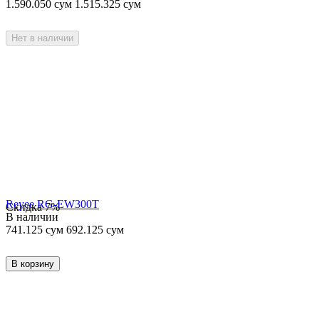
1.590.050
сум
1.515.325
сум
Нет в наличии
Reyee RG-EW300T
Скидка
7%
В наличии
741.125
сум
692.125
сум
В корзину