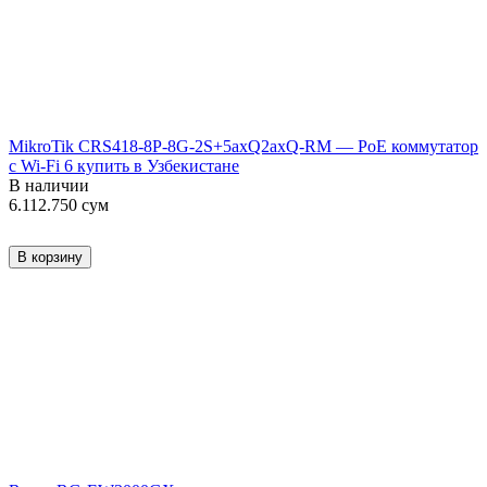
MikroTik CRS418-8P-8G-2S+5axQ2axQ-RM — PoE коммутатор
с Wi-Fi 6 купить в Узбекистане
В наличии
6.112.750
сум
В корзину