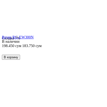
Reyee RG-EW300N
Скидка
7%
В наличии
198.450
сум
183.750
сум
В корзину