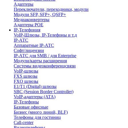
Адаптеры
Переключатели, переходники, модули
Модули SFP, SFP+, QSFP+
Медиаконвертеры
Адаптеры POE
IP-Телефония
VoIP-Шлюзы, IP-Телефоны и т.д
IP-АТС
Аппаратные IP-АТС
Софт/лицензии
IP-АТС для SMB / для Enterprise
Модули/карты расширения
Системы видеоконференцсвязи
VoIP-шлюзы
FXS шлюзы
FXO шлюзы
E1/T1 (Digital) шлюзы
SBC (Session Border Controller)
VoIP-адаптеры (ATA)
IP-Телефоны
Базовые офисные
Бизнес (много линий, BLF)
Телефоны для гостиниц
Call-center
Видеотелефоны