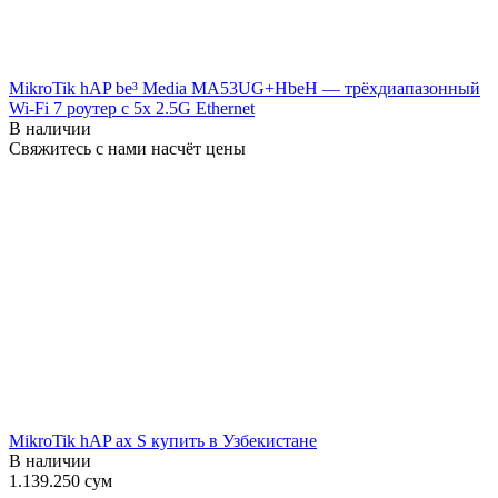
MikroTik hAP be³ Media MA53UG+HbeH — трёхдиапазонный
Wi-Fi 7 роутер с 5x 2.5G Ethernet
В наличии
Свяжитесь с нами насчёт цены
MikroTik hAP ax S купить в Узбекистане
В наличии
1.139.250
сум