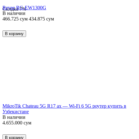
Reyee RG-EW1300G
Скидка
7%
В наличии
466.725
сум
434.875
сум
В корзину
MikroTik Chateau 5G R17 ax — Wi-Fi 6 5G роутер купить в
Узбекистане
В наличии
4.655.000
сум
В корзину