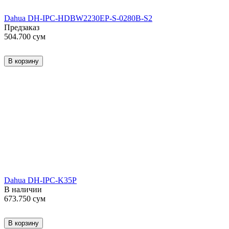
Dahua DH-IPC-HDBW2230EP-S-0280B-S2
Предзаказ
504.700
сум
В корзину
Dahua DH-IPC-K35P
В наличии
673.750
сум
В корзину