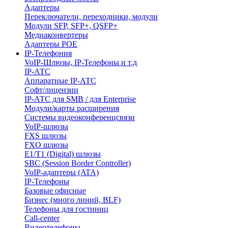
Адаптеры
Переключатели, переходники, модули
Модули SFP, SFP+, QSFP+
Медиаконвертеры
Адаптеры POE
IP-Телефония
VoIP-Шлюзы, IP-Телефоны и т.д
IP-АТС
Аппаратные IP-АТС
Софт/лицензии
IP-АТС для SMB / для Enterprise
Модули/карты расширения
Системы видеоконференцсвязи
VoIP-шлюзы
FXS шлюзы
FXO шлюзы
E1/T1 (Digital) шлюзы
SBC (Session Border Controller)
VoIP-адаптеры (ATA)
IP-Телефоны
Базовые офисные
Бизнес (много линий, BLF)
Телефоны для гостиниц
Call-center
Видеотелефоны