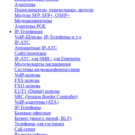
Адаптеры
Переключатели, переходники, модули
Модули SFP, SFP+, QSFP+
Медиаконвертеры
Адаптеры POE
IP-Телефония
VoIP-Шлюзы, IP-Телефоны и т.д
IP-АТС
Аппаратные IP-АТС
Софт/лицензии
IP-АТС для SMB / для Enterprise
Модули/карты расширения
Системы видеоконференцсвязи
VoIP-шлюзы
FXS шлюзы
FXO шлюзы
E1/T1 (Digital) шлюзы
SBC (Session Border Controller)
VoIP-адаптеры (ATA)
IP-Телефоны
Базовые офисные
Бизнес (много линий, BLF)
Телефоны для гостиниц
Call-center
Видеотелефоны