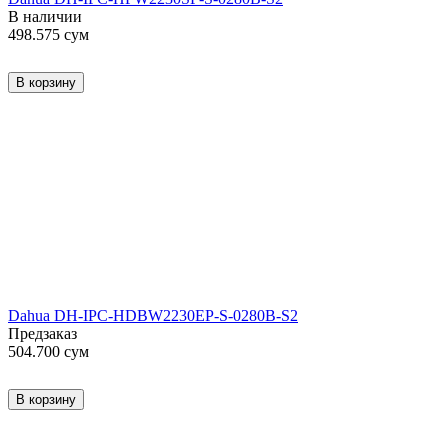
В наличии
498.575
сум
В корзину
Dahua DH-IPC-HDBW2230EP-S-0280B-S2
Предзаказ
504.700
сум
В корзину