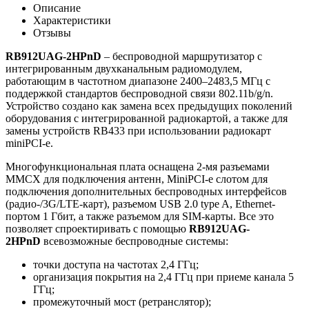
Описание
Характеристики
Отзывы
RB912UAG-2HPnD
– беспроводной маршрутизатор с
интегрированным двухканальным радиомодулем,
работающим в частотном диапазоне 2400–2483,5 МГц с
поддержкой стандартов беспроводной связи 802.11b/g/n.
Устройство создано как замена всех предыдущих поколений
оборудования с интегрированной радиокартой, а также для
замены устройств RB433 при использовании радиокарт
miniPCI-e.
Многофункциональная плата оснащена 2-мя разъемами
MMCX для подключения антенн, MiniPCI-e слотом для
подключения дополнительных беспроводных интерфейсов
(радио-/3G/LTE-карт), разъемом USB 2.0 type A, Ethernet-
портом 1 Гбит, а также разъемом для SIM-карты. Все это
позволяет спроектиривать с помощью
RB912UAG-
2HPnD
всевозможные беспроводные системы:
точки доступа на частотах 2,4 ГГц;
организация покрытия на 2,4 ГГц при приеме канала 5
ГГц;
промежуточный мост (ретранслятор);