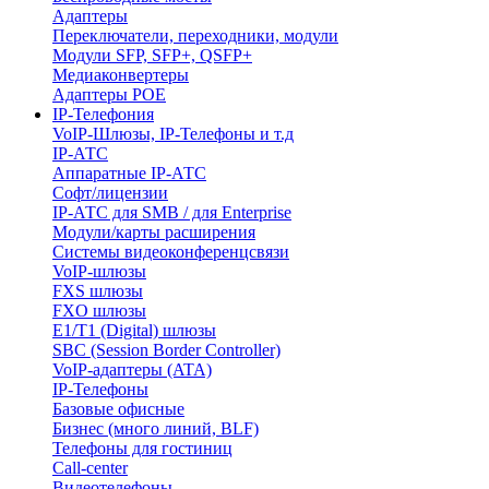
Адаптеры
Переключатели, переходники, модули
Модули SFP, SFP+, QSFP+
Медиаконвертеры
Адаптеры POE
IP-Телефония
VoIP-Шлюзы, IP-Телефоны и т.д
IP-АТС
Аппаратные IP-АТС
Софт/лицензии
IP-АТС для SMB / для Enterprise
Модули/карты расширения
Системы видеоконференцсвязи
VoIP-шлюзы
FXS шлюзы
FXO шлюзы
E1/T1 (Digital) шлюзы
SBC (Session Border Controller)
VoIP-адаптеры (ATA)
IP-Телефоны
Базовые офисные
Бизнес (много линий, BLF)
Телефоны для гостиниц
Call-center
Видеотелефоны