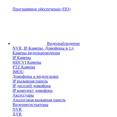
Программное обеспечение (ПО)
Видеонаблюдение
NVR, IP-Камеры, Домофоны и т.д
Камеры видеонаблюдения
IP Камеры
HDCVI Камеры
PTZ Камеры
IMOU
Домофоны и видеоглазки
IP вызывная панель
IP дисплей домофона
IP комплект домофона
Аксессуары
Аналоговая вызывная панель
Видеорегистраторы
NVR
XVR