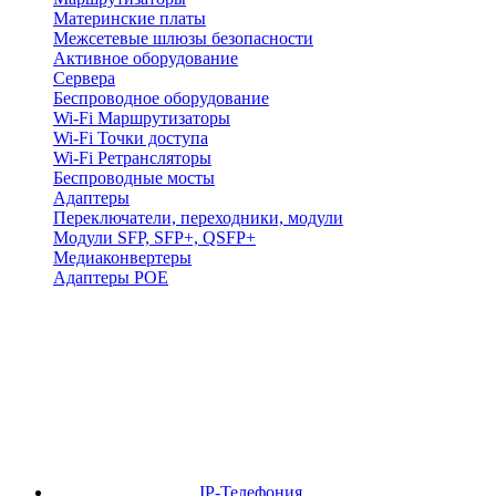
Материнские платы
Межсетевые шлюзы безопасности
Активное оборудование
Сервера
Беспроводное оборудование
Wi-Fi Маршрутизаторы
Wi-Fi Точки доступа
Wi-Fi Ретрансляторы
Беспроводные мосты
Адаптеры
Переключатели, переходники, модули
Модули SFP, SFP+, QSFP+
Медиаконвертеры
Адаптеры POE
IP-Телефония