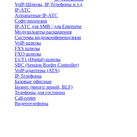
VoIP-Шлюзы, IP-Телефоны и т.д
IP-АТС
Аппаратные IP-АТС
Софт/лицензии
IP-АТС для SMB / для Enterprise
Модули/карты расширения
Системы видеоконференцсвязи
VoIP-шлюзы
FXS шлюзы
FXO шлюзы
E1/T1 (Digital) шлюзы
SBC (Session Border Controller)
VoIP-адаптеры (ATA)
IP-Телефоны
Базовые офисные
Бизнес (много линий, BLF)
Телефоны для гостиниц
Call-center
Видеотелефоны