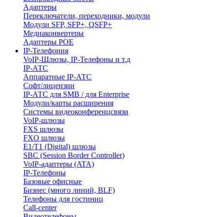
Адаптеры
Переключатели, переходники, модули
Модули SFP, SFP+, QSFP+
Медиаконвертеры
Адаптеры POE
IP-Телефония
VoIP-Шлюзы, IP-Телефоны и т.д
IP-АТС
Аппаратные IP-АТС
Софт/лицензии
IP-АТС для SMB / для Enterprise
Модули/карты расширения
Системы видеоконференцсвязи
VoIP-шлюзы
FXS шлюзы
FXO шлюзы
E1/T1 (Digital) шлюзы
SBC (Session Border Controller)
VoIP-адаптеры (ATA)
IP-Телефоны
Базовые офисные
Бизнес (много линий, BLF)
Телефоны для гостиниц
Call-center
Видеотелефоны