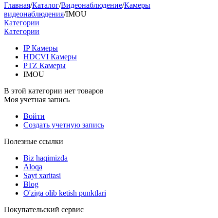
Главная
/
Каталог
/
Видеонаблюдение
/
Камеры
видеонаблюдения
/
IMOU
Категории
Категории
IP Камеры
HDCVI Камеры
PTZ Камеры
IMOU
В этой категории нет товаров
Моя учетная запись
Войти
Создать учетную запись
Полезные ссылки
Biz haqimizda
Aloqa
Sayt xaritasi
Blog
O'ziga olib ketish punktlari
Покупательский сервис