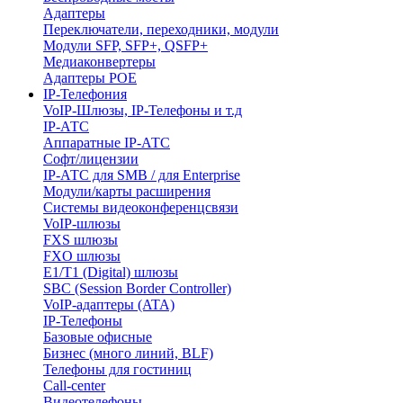
Адаптеры
Переключатели, переходники, модули
Модули SFP, SFP+, QSFP+
Медиаконвертеры
Адаптеры POE
IP-Телефония
VoIP-Шлюзы, IP-Телефоны и т.д
IP-АТС
Аппаратные IP-АТС
Софт/лицензии
IP-АТС для SMB / для Enterprise
Модули/карты расширения
Системы видеоконференцсвязи
VoIP-шлюзы
FXS шлюзы
FXO шлюзы
E1/T1 (Digital) шлюзы
SBC (Session Border Controller)
VoIP-адаптеры (ATA)
IP-Телефоны
Базовые офисные
Бизнес (много линий, BLF)
Телефоны для гостиниц
Call-center
Видеотелефоны