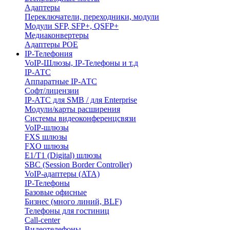
Адаптеры
Переключатели, переходники, модули
Модули SFP, SFP+, QSFP+
Медиаконвертеры
Адаптеры POE
IP-Телефония
VoIP-Шлюзы, IP-Телефоны и т.д
IP-АТС
Аппаратные IP-АТС
Софт/лицензии
IP-АТС для SMB / для Enterprise
Модули/карты расширения
Системы видеоконференцсвязи
VoIP-шлюзы
FXS шлюзы
FXO шлюзы
E1/T1 (Digital) шлюзы
SBC (Session Border Controller)
VoIP-адаптеры (ATA)
IP-Телефоны
Базовые офисные
Бизнес (много линий, BLF)
Телефоны для гостиниц
Call-center
Видеотелефоны