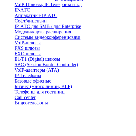
VoIP-Шлюзы, IP-Телефоны и т.д
IP-АТС
Аппаратные IP-АТС
Софт/лицензии
IP-АТС для SMB / для Enterprise
Модули/карты расширения
Системы видеоконференцсвязи
VoIP-шлюзы
FXS шлюзы
FXO шлюзы
E1/T1 (Digital) шлюзы
SBC (Session Border Controller)
VoIP-адаптеры (ATA)
IP-Телефоны
Базовые офисные
Бизнес (много линий, BLF)
Телефоны для гостиниц
Call-center
Видеотелефоны