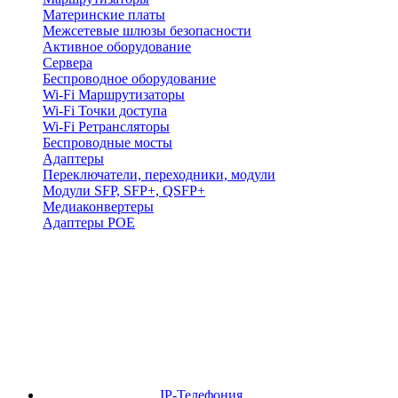
Материнские платы
Межсетевые шлюзы безопасности
Активное оборудование
Сервера
Беспроводное оборудование
Wi-Fi Маршрутизаторы
Wi-Fi Точки доступа
Wi-Fi Ретрансляторы
Беспроводные мосты
Адаптеры
Переключатели, переходники, модули
Модули SFP, SFP+, QSFP+
Медиаконвертеры
Адаптеры POE
IP-Телефония