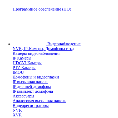
Программное обеспечение (ПО)
Видеонаблюдение
NVR, IP-Камеры, Домофоны и т.д
Камеры видеонаблюдения
IP Камеры
HDCVI Камеры
PTZ Камеры
IMOU
Домофоны и видеоглазки
IP вызывная панель
IP дисплей домофона
IP комплект домофона
Аксессуары
Аналоговая вызывная панель
Видеорегистраторы
NVR
XVR