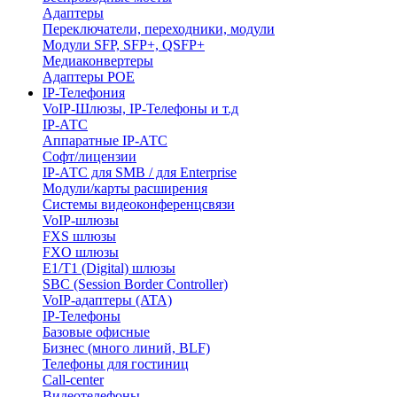
Адаптеры
Переключатели, переходники, модули
Модули SFP, SFP+, QSFP+
Медиаконвертеры
Адаптеры POE
IP-Телефония
VoIP-Шлюзы, IP-Телефоны и т.д
IP-АТС
Аппаратные IP-АТС
Софт/лицензии
IP-АТС для SMB / для Enterprise
Модули/карты расширения
Системы видеоконференцсвязи
VoIP-шлюзы
FXS шлюзы
FXO шлюзы
E1/T1 (Digital) шлюзы
SBC (Session Border Controller)
VoIP-адаптеры (ATA)
IP-Телефоны
Базовые офисные
Бизнес (много линий, BLF)
Телефоны для гостиниц
Call-center
Видеотелефоны