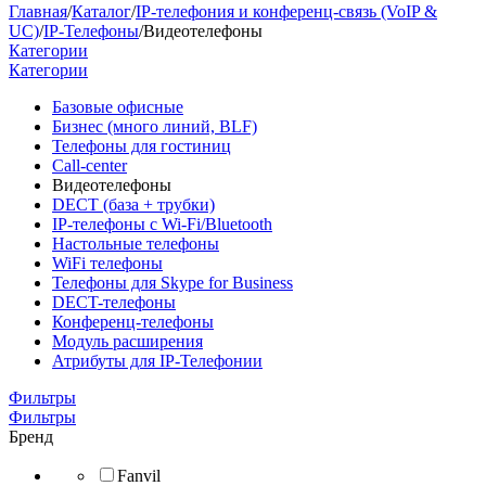
Главная
/
Каталог
/
IP-телефония и конференц-связь (VoIP &
UC)
/
IP-Телефоны
/
Видеотелефоны
Категории
Категории
Базовые офисные
Бизнес (много линий, BLF)
Телефоны для гостиниц
Call-center
Видеотелефоны
DECT (база + трубки)
IP-телефоны с Wi-Fi/Bluetooth
Настольные телефоны
WiFi телефоны
Телефоны для Skype for Business
DECT-телефоны
Конференц-телефоны
Модуль расширения
Атрибуты для IP-Телефонии
Фильтры
Фильтры
Бренд
Fanvil