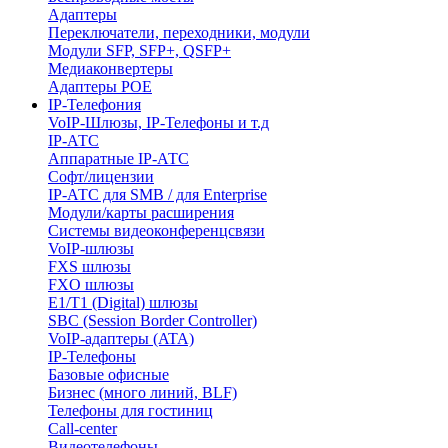
Адаптеры
Переключатели, переходники, модули
Модули SFP, SFP+, QSFP+
Медиаконвертеры
Адаптеры POE
IP-Телефония
VoIP-Шлюзы, IP-Телефоны и т.д
IP-АТС
Аппаратные IP-АТС
Софт/лицензии
IP-АТС для SMB / для Enterprise
Модули/карты расширения
Системы видеоконференцсвязи
VoIP-шлюзы
FXS шлюзы
FXO шлюзы
E1/T1 (Digital) шлюзы
SBC (Session Border Controller)
VoIP-адаптеры (ATA)
IP-Телефоны
Базовые офисные
Бизнес (много линий, BLF)
Телефоны для гостиниц
Call-center
Видеотелефоны