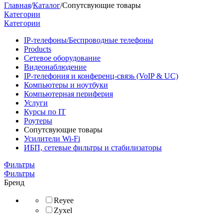
Главная
/
Каталог
/
Сопутсвующие товары
Категории
Категории
IP-телефоны/Беспроводные телефоны
Products
Сетевое оборудование
Видеонаблюдение
IP-телефония и конференц-связь (VoIP & UC)
Компьютеры и ноутбуки
Компьютерная периферия
Услуги
Курсы по IT
Роутеры
Сопутсвующие товары
Усилители Wi-Fi
ИБП, сетевые фильтры и стабилизаторы
Фильтры
Фильтры
Бренд
Reyee
Zyxel