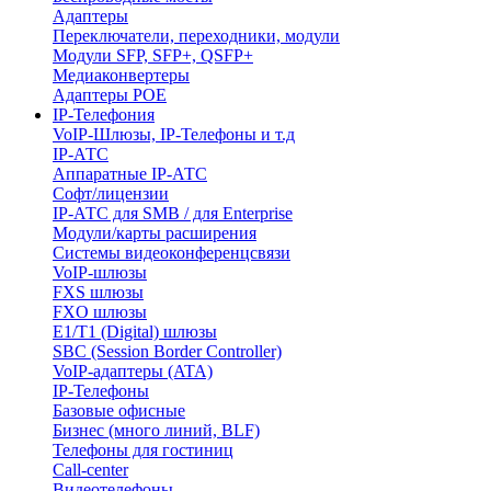
Адаптеры
Переключатели, переходники, модули
Модули SFP, SFP+, QSFP+
Медиаконвертеры
Адаптеры POE
IP-Телефония
VoIP-Шлюзы, IP-Телефоны и т.д
IP-АТС
Аппаратные IP-АТС
Софт/лицензии
IP-АТС для SMB / для Enterprise
Модули/карты расширения
Системы видеоконференцсвязи
VoIP-шлюзы
FXS шлюзы
FXO шлюзы
E1/T1 (Digital) шлюзы
SBC (Session Border Controller)
VoIP-адаптеры (ATA)
IP-Телефоны
Базовые офисные
Бизнес (много линий, BLF)
Телефоны для гостиниц
Call-center
Видеотелефоны