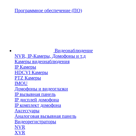
Программное обеспечение (ПО)
Видеонаблюдение
NVR, IP-Камеры, Домофоны и т.д
Камеры видеонаблюдения
IP Камеры
HDCVI Камеры
PTZ Камеры
IMOU
Домофоны и видеоглазки
IP вызывная панель
IP дисплей домофона
IP комплект домофона
Аксессуары
Аналоговая вызывная панель
Видеорегистраторы
NVR
XVR