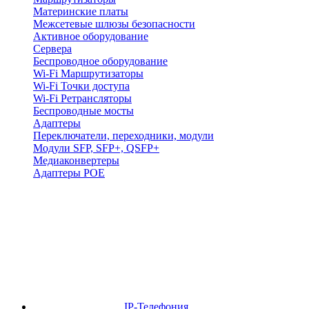
Материнские платы
Межсетевые шлюзы безопасности
Активное оборудование
Сервера
Беспроводное оборудование
Wi-Fi Маршрутизаторы
Wi-Fi Точки доступа
Wi-Fi Ретрансляторы
Беспроводные мосты
Адаптеры
Переключатели, переходники, модули
Модули SFP, SFP+, QSFP+
Медиаконвертеры
Адаптеры POE
IP-Телефония