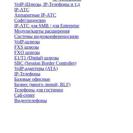
VoIP-Шлюзы, IP-Телефоны и т.д
IP-АТС
Аппаратные IP-АТС
Софт/лицензии
IP-АТС для SMB / для Enterprise
Модули/карты расширения
Системы видеоконференцсвязи
VoIP-шлюзы
FXS шлюзы
FXO шлюзы
E1/T1 (Digital) шлюзы
SBC (Session Border Controller)
VoIP-адаптеры (ATA)
IP-Телефоны
Базовые офисные
Бизнес (много линий, BLF)
Телефоны для гостиниц
Call-center
Видеотелефоны