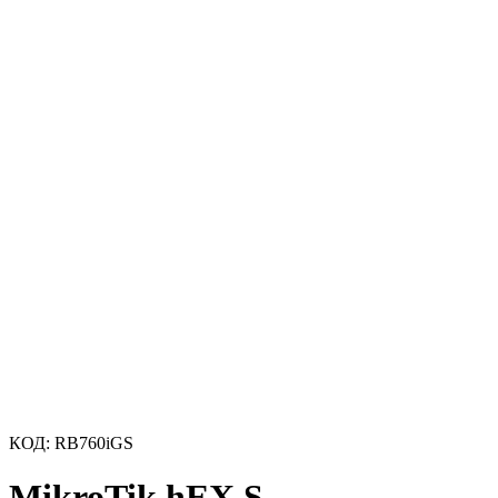
КОД:
RB760iGS
MikroTik hEX S