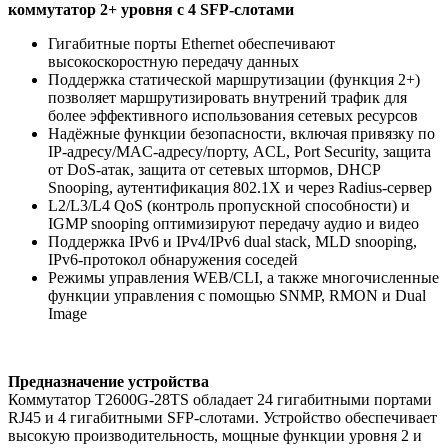
коммутатор 2+ уровня с 4 SFP-слотами
Гигабитные порты Ethernet обеспечивают
высокоскоростную передачу данных
Поддержка статической маршрутизации (функция 2+)
позволяет маршрутизировать внутрений трафик для
более эффективного использования сетевых ресурсов
Надёжные функции безопасности, включая привязку по
IP-адресу/MAC-адресу/порту, ACL, Port Security, защита
от DoS-атак, защита от сетевых штормов, DHCP
Snooping, аутентификация 802.1X и через Radius-сервер
L2/L3/L4 QoS (контроль пропускной способности) и
IGMP snooping оптимизируют передачу аудио и видео
Поддержка IPv6 и IPv4/IPv6 dual stack, MLD snooping,
IPv6-протокол обнаружения соседей
Режимы управления WEB/CLI, а также многочисленные
функции управления с помощью SNMP, RMON и Dual
Image
Предназначение устройства
Коммутатор T2600G-28TS обладает 24 гигабитными портами
RJ45 и 4 гигабитными SFP-слотами. Устройство обеспечивает
высокую производительность, мощные функции уровня 2 и