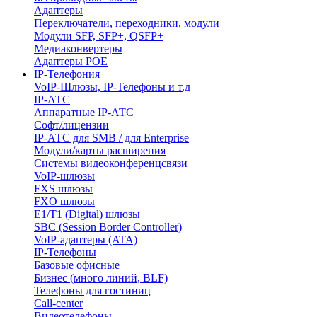
Адаптеры
Переключатели, переходники, модули
Модули SFP, SFP+, QSFP+
Медиаконвертеры
Адаптеры POE
IP-Телефония
VoIP-Шлюзы, IP-Телефоны и т.д
IP-АТС
Аппаратные IP-АТС
Софт/лицензии
IP-АТС для SMB / для Enterprise
Модули/карты расширения
Системы видеоконференцсвязи
VoIP-шлюзы
FXS шлюзы
FXO шлюзы
E1/T1 (Digital) шлюзы
SBC (Session Border Controller)
VoIP-адаптеры (ATA)
IP-Телефоны
Базовые офисные
Бизнес (много линий, BLF)
Телефоны для гостиниц
Call-center
Видеотелефоны