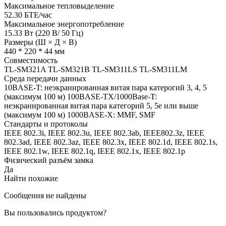
Максимальное тепловыделение
52.30 БТЕ/час
Максимальное энергопотребление
15.33 Вт (220 В/ 50 Гц)
Размеры (Ш × Д × В)
440 * 220 * 44 мм
Совместимость
TL-SM321A TL-SM321B TL-SM311LS TL-SM311LM
Среда передачи данных
10BASE-T: неэкранированная витая пара катерогий 3, 4, 5
(максимум 100 м) 100BASE-TX/1000Base-T:
неэкранированная витая пара категорий 5, 5e или выше
(максимум 100 м) 1000BASE-X: MMF, SMF
Стандарты и протоколы
IEEE 802.3i, IEEE 802.3u, IEEE 802.3ab, IEEE802.3z, IEEE
802.3ad, IEEE 802.3az, IEEE 802.3x, IEEE 802.1d, IEEE 802.1s,
IEEE 802.1w, IEEE 802.1q, IEEE 802.1x, IEEE 802.1p
Физический разъём замка
Да
Найти похожие
Сообщения не найдены
Вы пользовались продуктом?