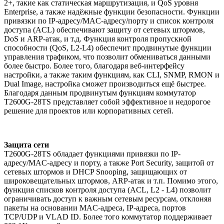
2+, такие как статическая маршрутизация, и QoS уровня
Enterprise, а также надёжные функции безопасности. Функции
привязки по IP-адресу/MAC-адресу/порту и список контроля
доступа (ACL) обеспечивают защиту от сетевых штормов,
DoS и ARP-атак, и т.д. Функция контроля пропускной
способности (QoS, L2-L4) обеспечит продвинутые функции
управления трафиком, что позволит обмениваться данными
более быстро. Более того, благодаря веб-интерфейсу
настройки, а также таким функциям, как CLI, SNMP, RMON и
Dual Image, настройка сможет производиться ещё быстрее.
Благодаря данным продвинутым функциям коммутатор
T2600G-28TS представляет собой эффективное и недорогое
решение для проектов или корпоративных сетей.
Защита сети
T2600G-28TS обладает функциями привязки по IP-
адресу/MAC-адресу и порту, а также Port Security, защитой от
сетевых штормов и DHCP Snooping, защищающих от
широковещательных штормов, ARP-атак и т.п. Помимо этого,
функция списков контроля доступа (ACL, L2 - L4) позволит
ограничивать доступ к важным сетевым ресурсам, отклоняя
пакеты на основании MAC-адреса, IP-адреса, портов
TCP/UDP и VLAD ID. Более того коммутатор поддерживает