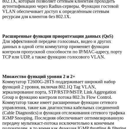
802.1X, который позволяет сетевым клиентам проходить
аутентификацию через Radius-серверы. Функции гостевой
VLAN обеспечивает доступ к определённым сетевым
ресурсам для клиентов без 802.1X.
Расширенные функции приоритезации данных (QoS)
Для эффективной передачи голосовых, видео и других
данных в одной сети коммутатор применяет функции
контроля пропускной способности по IP/MAС-адресу, порту
TCP или UDP, а также функцию голосового VLAN.
Множество функций уровня 2 и 2+
Коммутатор T2600G-28TS поддерживает широкий набор
функций 2 уровня, включая 802.1Q Tag VLAN,
зеркалирование порта, STP/RSTP/MSTP, Link Aggregation
Group и функцию контроля потока 802.3x Flow Control.
Коммутатор также имеет расширенные функции сетевого
управления, такие как диагностика кабельных соединений
(Cable Diagnostics) и функция отслеживания сетевого трафика
IGMP Snooping. Последняя обеспечивает оптимизированную
передачу мультикаст-потока исключительно к конечным
получателям, в то время как функция IGMP throttling & filtering