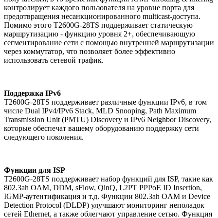
контролирует каждого пользователя на уровне порта для
предотвращения несанкционированного multicast-доступа.
Помимо этого T2600G-28TS поддерживает статическую
маршрутизацию - функцию уровня 2+, обеспечивающую
сегментирование сети с помощью внутренней маршрутизации
через коммутатор, что позволяет более эффективно
использовать сетевой трафик.
Поддержка IPv6
T2600G-28TS поддерживает различные функции IPv6, в том
числе Dual IPv4/IPv6 Stack, MLD Snooping, Path Maximum
Transmission Unit (PMTU) Discovery и IPv6 Neighbor Discovery,
которые обеспечат вашему оборудованию поддержку сети
следующего поколения.
Функции для ISP
T2600G-28TS поддерживает набор функций для ISP, такие как
802.3ah OAM, DDM, sFlow, QinQ, L2PT PPPoE ID Insertion,
IGMP-аутентификация и т.д. Функции 802.3ah OAM и Device
Detection Protocol (DLDP) улучшают мониторинг неполадок
сетей Ethernet, а также облегчают управление сетью. Функция