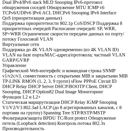
Dual IPv4/IPv6 stack MLD Snooping IPv6-протокол
обнаружения соседей Обнаружение MTU ICMP v6
TCPv6/UDPv6 IPv6 ACL DHCPv6 Snooping IPv6 Interface
QoS (приоритизация данных)
Поддержка приоритетности 802.1p CoS/DSCP Поддержка 8
приоритетных очередей Расписание очередей: SP, WRR,
SP+WRR Ограничение скорости передачи данных по порту/
потоку Голосовой VLAN
Виртуальные сети
Поддержка до 4K VLAN одновременно (из 4K VLAN ID)
VLAN на базе порта/MAC-адреса/протокола; частный VLAN
GARP/GVRP
Управление
Графический Web-интерфейс и командная строка SNMP
v1/v2c/v3, совместимость с открытыми MIB и закрытыми MIB
TP-LINK RMON (1, 2, 3, 9 групп) sFlow PPPoE Circuit ID
DHCP Relay DHCP Server DHCP/BOOTP Client, DHCP
Snooping, DHCP Option82 Dual Image Мониторинг
Функции L2 и L2+
Статическая маршрутизация DHCP Relay IGMP Snooping
V1/V2/V3 802.3ad LACP (до 8 агрегированных каналов, с 8
портами на группу) Spanning Tree STP/RSTP/MSTP
Фильтрация/защита BPDU TC/Root protect Обнаружение
петель (Loopback detection) Контроль потока 802.3x
Производительность