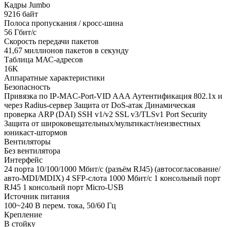
Кадры Jumbo
9216 байт
Полоса пропускания / кросс-шина
56 Гбит/с
Скорость передачи пакетов
41,67 миллионов пакетов в секунду
Таблица МАС-адресов
16K
Аппаратные характеристики
Безопасность
Привязка по IP-MAC-Port-VID AAA Аутентификация 802.1x и
через Radius-сервер Защита от DoS-атак Динамическая
проверка ARP (DAI) SSH v1/v2 SSL v3/TLSv1 Port Security
Защита от широковещательных/мультикаст/неизвестных
юникаст-штормов
Вентиляторы
Без вентилятора
Интерфейс
24 порта 10/100/1000 Мбит/с (разъём RJ45) (автосогласование/
авто-MDI/MDIX) 4 SFP-слота 1000 Мбит/с 1 консольный порт
RJ45 1 консольнй порт Micro-USB
Источник питания
100~240 В перем. тока, 50/60 Гц
Крепление
В стойку