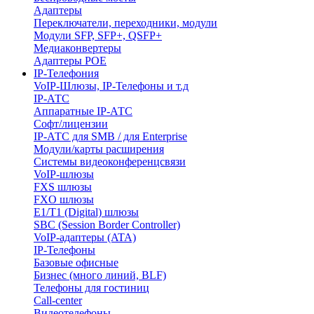
Адаптеры
Переключатели, переходники, модули
Модули SFP, SFP+, QSFP+
Медиаконвертеры
Адаптеры POE
IP-Телефония
VoIP-Шлюзы, IP-Телефоны и т.д
IP-АТС
Аппаратные IP-АТС
Софт/лицензии
IP-АТС для SMB / для Enterprise
Модули/карты расширения
Системы видеоконференцсвязи
VoIP-шлюзы
FXS шлюзы
FXO шлюзы
E1/T1 (Digital) шлюзы
SBC (Session Border Controller)
VoIP-адаптеры (ATA)
IP-Телефоны
Базовые офисные
Бизнес (много линий, BLF)
Телефоны для гостиниц
Call-center
Видеотелефоны