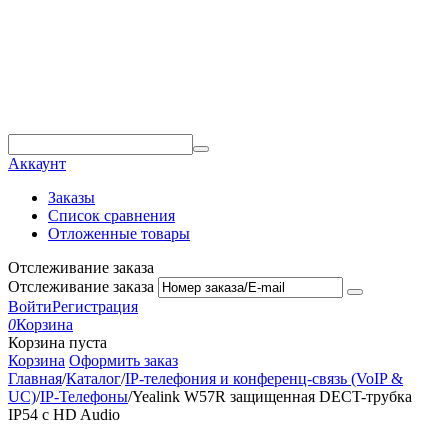
Аккаунт
Заказы
Список сравнения
Отложенные товары
Отслеживание заказа
Отслеживание заказа
Войти
Регистрация
0
Корзина
Корзина пуста
Корзина
Оформить заказ
Главная
/
Каталог
/
IP-телефония и конференц-связь (VoIP &
UC)
/
IP-Телефоны
/
Yealink W57R защищенная DECT-трубка
IP54 с HD Audio