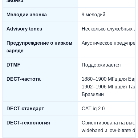
звонка
Мелодии звонка
9 мелодий
Advisory tones
Несколько служебных з
Предупреждение о низком
Акустическое предупре
заряде
DTMF
Поддерживается
DECT-частота
1880–1900 МГц для Евр
1902–1906 МГц для Таи
Бразилии
DECT-стандарт
CAT-iq 2.0
DECT-технология
Ориентирована на высо
wideband и low-bitrate da