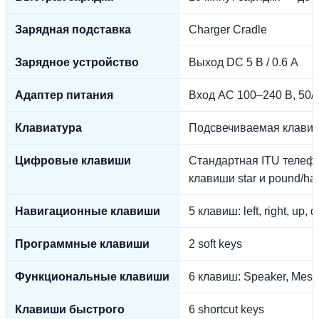
Зарядная подставка
Charger Cradle
Зарядное устройство
Выход DC 5 В / 0.6 А
Адаптер питания
Вход AC 100–240 В, 50/60
Клавиатура
Подсвечиваемая клавиа
Цифровые клавиши
Стандартная ITU телефо
клавиши star и pound/ha
Навигационные клавиши
5 клавиш: left, right, up,
Программные клавиши
2 soft keys
Функциональные клавиши
6 клавиш: Speaker, Mess
Клавиши быстрого
6 shortcut keys