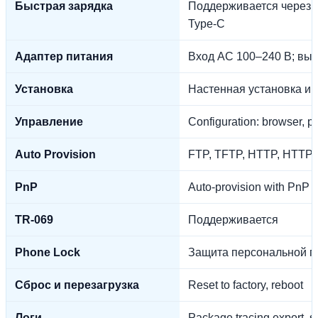
Быстрая зарядка
Поддерживается через з
Type-C
Адаптер питания
Вход AC 100–240 В; выхо
Установка
Настенная установка и 
Управление
Configuration: browser, p
Auto Provision
FTP, TFTP, HTTP, HTTP
PnP
Auto-provision with PnP
TR-069
Поддерживается
Phone Lock
Защита персональной п
Сброс и перезагрузка
Reset to factory, reboot
Логи
Package tracing export, s