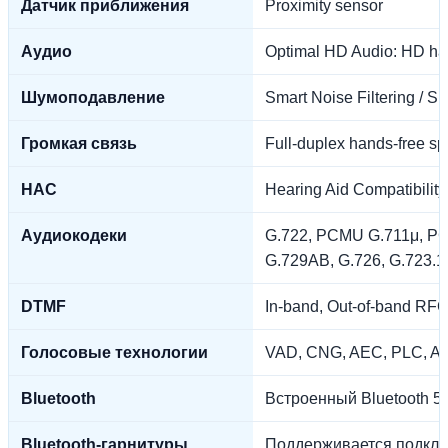
Датчик приближения
Proximity sensor
Аудио
Optimal HD Audio: HD ha
Шумоподавление
Smart Noise Filtering / S
Громкая связь
Full-duplex hands-free 
HAC
Hearing Aid Compatibility
Аудиокодеки
G.722, PCMU G.711μ, PC
G.729AB, G.726, G.723.1
DTMF
In-band, Out-of-band RF
Голосовые технологии
VAD, CNG, AEC, PLC, A
Bluetooth
Встроенный Bluetooth 5.
Bluetooth-гарнитуры
Поддерживается подклю