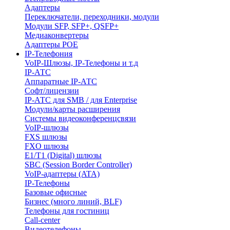
Адаптеры
Переключатели, переходники, модули
Модули SFP, SFP+, QSFP+
Медиаконвертеры
Адаптеры POE
IP-Телефония
VoIP-Шлюзы, IP-Телефоны и т.д
IP-АТС
Аппаратные IP-АТС
Софт/лицензии
IP-АТС для SMB / для Enterprise
Модули/карты расширения
Системы видеоконференцсвязи
VoIP-шлюзы
FXS шлюзы
FXO шлюзы
E1/T1 (Digital) шлюзы
SBC (Session Border Controller)
VoIP-адаптеры (ATA)
IP-Телефоны
Базовые офисные
Бизнес (много линий, BLF)
Телефоны для гостиниц
Call-center
Видеотелефоны