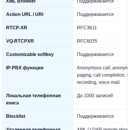
XML Browser
Поддерживается
Action URL / URI
Поддерживается
RTCP-XR
RFC3611
VQ-RTCPXR
RFC6035
Customizable softkey
Поддерживается
IP-PBX функции
Anonymous call, anonymous
paging, call completion, MW
recording, voice mail
Локальная телефонная
До 1000 записей
книга
Blocklist
Поддерживается
Удаленная телефонная
XML / LDAP remote phon