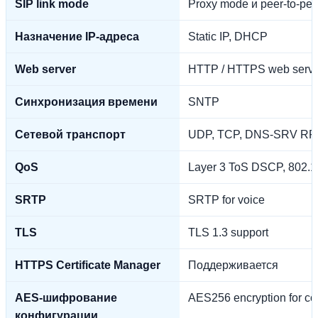
SIP link mode
Proxy mode и peer-to-pee
Назначение IP-адреса
Static IP, DHCP
Web server
HTTP / HTTPS web serve
Синхронизация времени
SNTP
Сетевой транспорт
UDP, TCP, DNS-SRV RF
QoS
Layer 3 ToS DSCP, 802.
SRTP
SRTP for voice
TLS
TLS 1.3 support
HTTPS Certificate Manager
Поддерживается
AES-шифрование
AES256 encryption for conf
конфигурации