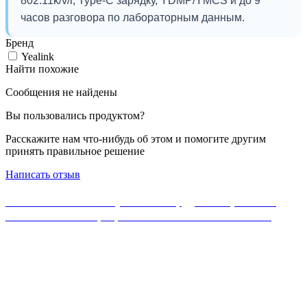
802.11k/v/r, Type-C зарядку, YDMP/YMCS и до 9
часов разговора по лабораторным данным.
Бренд
Yealink
Найти похожие
Сообщения не найдены
Вы пользовались продуктом?
Расскажите нам что-нибудь об этом и помогите другим
принять правильное решение
Написать отзыв
Если Вы не нашли нужного оборудования, можете
ознакомиться с официальным каталогом MikroTik