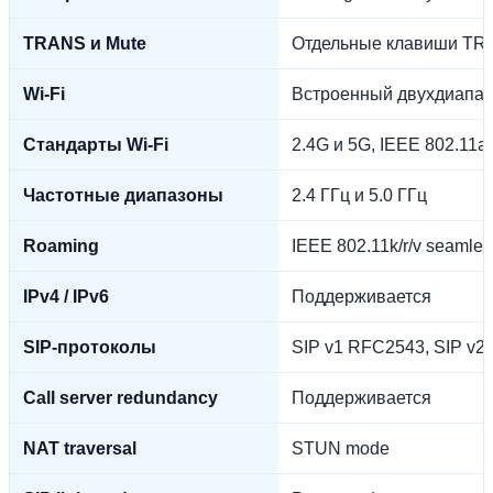
TRANS и Mute
Отдельные клавиши TR
Wi-Fi
Встроенный двухдиапаз
Стандарты Wi-Fi
2.4G и 5G, IEEE 802.11a/
Частотные диапазоны
2.4 ГГц и 5.0 ГГц
Roaming
IEEE 802.11k/r/v seamle
IPv4 / IPv6
Поддерживается
SIP-протоколы
SIP v1 RFC2543, SIP v
Call server redundancy
Поддерживается
NAT traversal
STUN mode