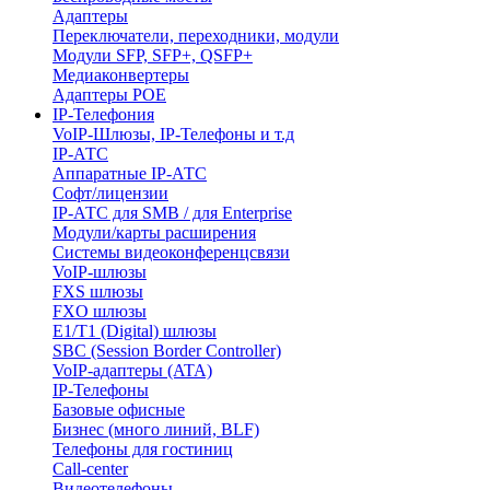
Адаптеры
Переключатели, переходники, модули
Модули SFP, SFP+, QSFP+
Медиаконвертеры
Адаптеры POE
IP-Телефония
VoIP-Шлюзы, IP-Телефоны и т.д
IP-АТС
Аппаратные IP-АТС
Софт/лицензии
IP-АТС для SMB / для Enterprise
Модули/карты расширения
Системы видеоконференцсвязи
VoIP-шлюзы
FXS шлюзы
FXO шлюзы
E1/T1 (Digital) шлюзы
SBC (Session Border Controller)
VoIP-адаптеры (ATA)
IP-Телефоны
Базовые офисные
Бизнес (много линий, BLF)
Телефоны для гостиниц
Call-center
Видеотелефоны