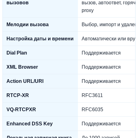
вызовов
вызов, автоответ, горяч
proxy
Мелодии вызова
Выбор, импорт и удале
Настройка даты и времени
Автоматически или вру
Dial Plan
Поддерживается
XML Browser
Поддерживается
Action URL/URI
Поддерживается
RTCP-XR
RFC3611
VQ-RTCPXR
RFC6035
Enhanced DSS Key
Поддерживается
Локальная записная книга
До 1000 записей