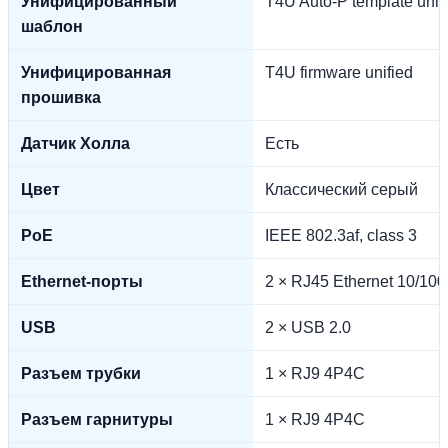
Унифицированный
T4U Auto-P template unif
шаблон
Унифицированная
T4U firmware unified
прошивка
Датчик Холла
Есть
Цвет
Классический серый
PoE
IEEE 802.3af, class 3
Ethernet-порты
2 × RJ45 Ethernet 10/10
USB
2 × USB 2.0
Разъем трубки
1 × RJ9 4P4C
Разъем гарнитуры
1 × RJ9 4P4C