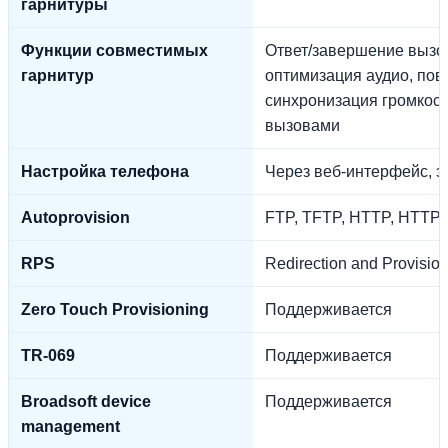
гарнитуры
Функции совместимых
Ответ/завершение вызо
гарнитур
оптимизация аудио, пов
синхронизация громкост
вызовами
Настройка телефона
Через веб-интерфейс, эк
Autoprovision
FTP, TFTP, HTTP, HTTPS
RPS
Redirection and Provisio
Zero Touch Provisioning
Поддерживается
TR-069
Поддерживается
Broadsoft device
Поддерживается
management