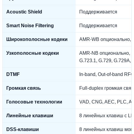
Acoustic Shield
Поддерживается
Smart Noise Filtering
Поддерживается
Широкополосные кодеки
AMR-WB опционально, 
Узкополосные кодеки
AMR-NB опционально, P
G.723.1, G.729, G.729A,
DTMF
In-band, Out-of-band RF
Громкая связь
Full-duplex громкая свя
Голосовые технологии
VAD, CNG, AEC, PLC, A
Линейные клавиши
8 линейных клавиш с L
DSS-клавиши
8 линейных клавиш мог