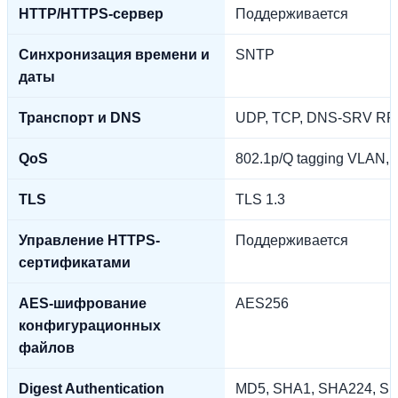
HTTP/HTTPS-сервер
Поддерживается
Синхронизация времени и
SNTP
даты
Транспорт и DNS
UDP, TCP, DNS-SRV RF
QoS
802.1p/Q tagging VLAN,
TLS
TLS 1.3
Управление HTTPS-
Поддерживается
сертификатами
AES-шифрование
AES256
конфигурационных
файлов
Digest Authentication
MD5, SHA1, SHA224, S