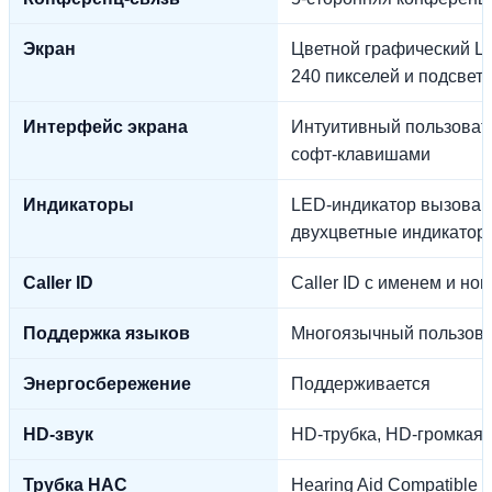
Экран
Цветной графический LC
240 пикселей и подсвет
Интерфейс экрана
Интуитивный пользовате
софт-клавишами
Индикаторы
LED-индикатор вызова 
двухцветные индикатор
Caller ID
Caller ID с именем и но
Поддержка языков
Многоязычный пользова
Энергосбережение
Поддерживается
HD-звук
HD-трубка, HD-громкая с
Трубка HAC
Hearing Aid Compatible 