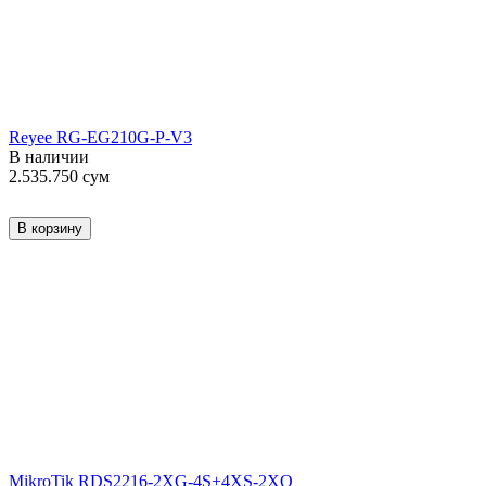
Reyee RG-EG210G-P-V3
В наличии
2.535.750
сум
В корзину
MikroTik RDS2216-2XG-4S+4XS-2XQ