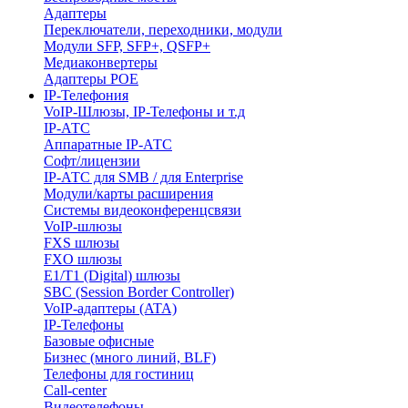
Адаптеры
Переключатели, переходники, модули
Модули SFP, SFP+, QSFP+
Медиаконвертеры
Адаптеры POE
IP-Телефония
VoIP-Шлюзы, IP-Телефоны и т.д
IP-АТС
Аппаратные IP-АТС
Софт/лицензии
IP-АТС для SMB / для Enterprise
Модули/карты расширения
Системы видеоконференцсвязи
VoIP-шлюзы
FXS шлюзы
FXO шлюзы
E1/T1 (Digital) шлюзы
SBC (Session Border Controller)
VoIP-адаптеры (ATA)
IP-Телефоны
Базовые офисные
Бизнес (много линий, BLF)
Телефоны для гостиниц
Call-center
Видеотелефоны