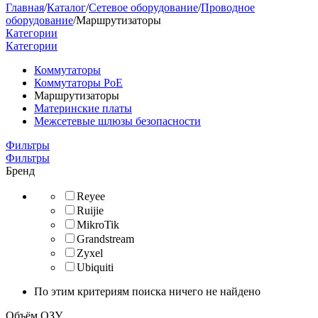
Главная
/
Каталог
/
Сетевое оборудование
/
Проводное
оборудование
/
Маршрутизаторы
Категории
Категории
Коммутаторы
Коммутаторы PoE
Маршрутизаторы
Материнские платы
Межсетевые шлюзы безопасности
Фильтры
Фильтры
Бренд
Reyee
Ruijie
MikroTik
Grandstream
Zyxel
Ubiquiti
По этим критериям поиска ничего не найдено
Объём ОЗУ