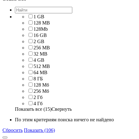
1 GB
128 MB
128Mb
16 GB
2 GB
256 MB
32 MB
4 GB
512 MB
64 MB
8 ГБ
128 Мб
256 Мб
2 Гб
4 Гб
Показать все (15)
Свернуть
По этим критериям поиска ничего не найдено
Сбросить
Показать (106)