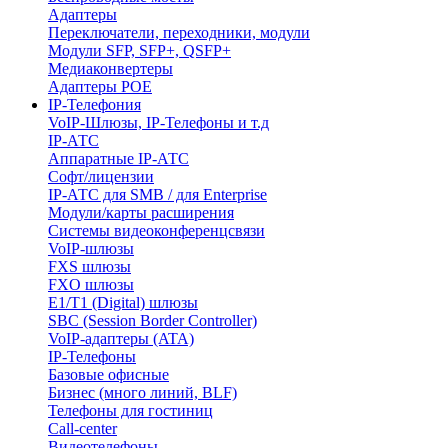
Адаптеры
Переключатели, переходники, модули
Модули SFP, SFP+, QSFP+
Медиаконвертеры
Адаптеры POE
IP-Телефония
VoIP-Шлюзы, IP-Телефоны и т.д
IP-АТС
Аппаратные IP-АТС
Софт/лицензии
IP-АТС для SMB / для Enterprise
Модули/карты расширения
Системы видеоконференцсвязи
VoIP-шлюзы
FXS шлюзы
FXO шлюзы
E1/T1 (Digital) шлюзы
SBC (Session Border Controller)
VoIP-адаптеры (ATA)
IP-Телефоны
Базовые офисные
Бизнес (много линий, BLF)
Телефоны для гостиниц
Call-center
Видеотелефоны