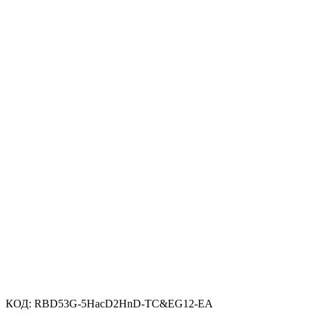
КОД:
RBD53G-5HacD2HnD-TC&EG12-EA