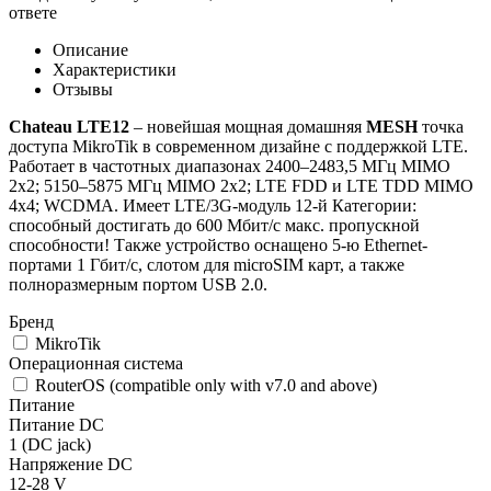
ответе
Описание
Характеристики
Отзывы
Chateau LTE12
– новейшая мощная домашняя
MESH
точка
доступа MikroTik в современном дизайне с поддержкой LTE.
Работает в частотных диапазонах 2400–2483,5 МГц MIMO
2x2; 5150–5875 МГц MIMO 2x2; LTE FDD и LTE TDD MIMO
4x4; WCDMA. Имеет LTE/3G-модуль 12-й Категории:
способный достигать до 600 Мбит/с макс. пропускной
способности! Также устройство оснащено 5-ю Ethernet-
портами 1 Гбит/с, слотом для microSIM карт, а также
полноразмерным портом USB 2.0.
Бренд
MikroTik
Операционная система
RouterOS (compatible only with v7.0 and above)
Питание
Питание DC
1 (DC jack)
Напряжение DC
12-28 V