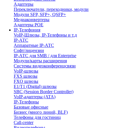
Адаптеры
Переключатели, переходники, модули
Модули SFP, SFP+, QSFP+
Медиаконвертеры
Адаптеры POE
IP-Телефония
VoIP-Шлюзы, IP-Телефоны и т.д
IP-АТС
Аппаратные IP-АТС
Софт/лицензии
IP-АТС для SMB / для Enterprise
Модули/карты расширения
Системы видеоконференцсвязи
VoIP-шлюзы
FXS шлюзы
FXO шлюзы
E1/T1 (Digital) шлюзы
SBC (Session Border Controller)
VoIP-адаптеры (ATA)
IP-Телефоны
Базовые офисные
Бизнес (много линий, BLF)
Телефоны для гостиниц
Call-center
Видеотелефоны