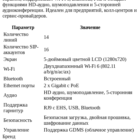
функциями HD-аудио, шумоподавления и 5-сторонней
аудиоконференции. Идеален для предприятий, колл-центров и
сервис-провайдеров.
Параметр
Значение
Количество
14
линий
Количество SIP-
16
аккаунтов
Экран
5-дюймовый цветной LCD (1280x720)
Двухдиапазонный Wi-Fi 6 (802.11
Wi-Fi
a/b/g/n/ac/ax)
Bluetooth
Встроенный
Ethernet порты
2 x Gigabit с PoE
HD аудио, шумоподавление, 5-сторонняя
Аудио
конференция
Поддержка
RJ9 с EHS, USB, Bluetooth
гарнитур
Безопасная загрузка, двойная прошивка,
Безопасность
шифрование данных
Управление
Поддержка GDMS (облачное управление)
Бренд