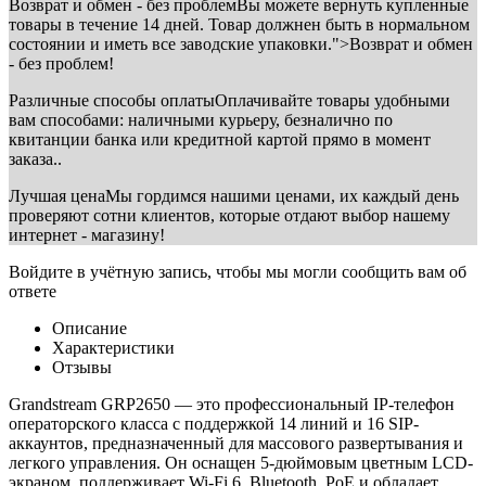
Возврат и обмен - без проблем
Вы можете вернуть купленные
товары в течение 14 дней. Товар должнен быть в нормальном
состоянии и иметь все заводские упаковки.">Возврат и обмен
- без проблем!
Различные способы оплаты
Оплачивайте товары удобными
вам способами: наличными курьеру, безналично по
квитанции банка или кредитной картой прямо в момент
заказа..
Лучшая цена
Мы гордимся нашими ценами, их каждый день
проверяют сотни клиентов, которые отдают выбор нашему
интернет - магазину!
Войдите в учётную запись, чтобы мы могли сообщить вам об
ответе
Описание
Характеристики
Отзывы
Grandstream GRP2650 — это профессиональный IP-телефон
операторского класса с поддержкой 14 линий и 16 SIP-
аккаунтов, предназначенный для массового развертывания и
легкого управления. Он оснащен 5-дюймовым цветным LCD-
экраном, поддерживает Wi-Fi 6, Bluetooth, PoE и обладает