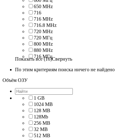
600 МГц
650 MHz
716
716 MHz
716.8 MHz
720 MHz
720 МГц
800 MHz
880 MHz
716 МГц
Показать все (16)
Свернуть
По этим критериям поиска ничего не найдено
Объём ОЗУ
1 GB
1024 MB
128 MB
128Mb
256 MB
32 MB
512 MB