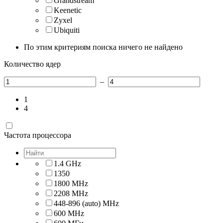
Grandstream
Keenetic
Zyxel
Ubiquiti
По этим критериям поиска ничего не найдено
Количество ядер
–
1
4
Частота процессора
1.4 GHz
1350
1800 MHz
2208 MHz
448-896 (auto) MHz
600 MHz