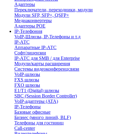
Адаптеры
Переключатели, переходники, модули
Модули SFP, SFP+, QSFP+
Медиаконвертеры
Адаптеры POE
IP-Телефония
VoIP-Шлюзы, IP-Телефоны и т.д
IP-АТС
Аппаратные IP-АТС
Софт/лицензии
IP-АТС для SMB / для Enterprise
Модули/карты расширения
Системы видеоконференцсвязи
VoIP-шлюзы
FXS шлюзы
FXO шлюзы
E1/T1 (Digital) шлюзы
SBC (Session Border Controller)
VoIP-адаптеры (ATA)
IP-Телефоны
Базовые офисные
Бизнес (много линий, BLF)
Телефоны для гостиниц
Call-center
Видеотелефоны