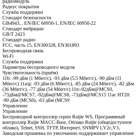
радиомодуль
Радиус покрытия
Служба поддержки
Стандарт безопасности
GB4943, , EN/IEC 60950-1, EN/IEC 60950-22
Стандарт вибрации
GB/T 2423
Стандарт радио
FCC, часть 15, EN300328, EN301893
Беспроводная связь
Wi-Fi
Служба поддержки
Параметры беспроводного модуля
Чувствительность (приём)
11b: -99 дБм (1 Мбит/с), -93 дБм (5,5 Мбит/с), -90 дБм (11
Мбит/с) 11a/g: -93 дБм (6 Мбит/с), -85 дБм (24 Мбит/с), -82 дБм
(36 Мбит/с), -77 дБм (54 Мбит/с) 11n:-92дБм@MCS0,
-73дБм@MCS7, -92дБм@MCS8, -73дБм@MCS15 11ac HT20:
-90 дБм (MCS0), -63 дБм (MCS9
Управление
Управление
Беспроводной контроллер серии Ruijie WS, Программный
контроллер Ruijie MACC-Base, Облако Ruijie (общедоступное
облако), Telnet, SSH, TFTP, Интернет, SNMPV1,V2c,V3,
Заводская прошивка по умолчанию поддерживает управление