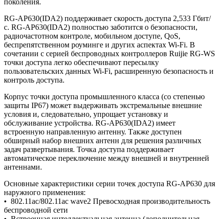
поколения.
RG-AP630(IDA2) поддерживает скорость доступа 2,533 Гбит/
с. RG-AP630(IDA2) полностью заботится о безопасности,
радиочастотном контроле, мобильном доступе, QoS,
беспрепятственном роуминге и других аспектах Wi-Fi. В
сочетании с серией беспроводных контроллеров Ruijie RG-WS
точки доступа легко обеспечивают пересылку
пользовательских данных Wi-Fi, расширенную безопасность и
контроль доступа.
Корпус точки доступа промышленного класса (со степенью
защиты IP67) может выдерживать экстремальные внешние
условия и, следовательно, упрощает установку и
обслуживание устройства. RG-AP630(IDA2) имеет
встроенную направленную антенну. Также доступен
обширный набор внешних антенн для решения различных
задач развертывания. Точка доступа поддерживает
автоматическое переключение между внешней и внутренней
антеннами.
Основные характеристики серии точек доступа RG-AP630 для
наружного применения:
• 802.11ac/802.11ac wave2 Превосходная производительность
беспроводной сети
• Встроенная интеллектуальная антенна (дополнительная