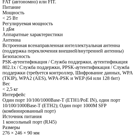
FAT (автономно) или FIT.
Питание
Мощность
< 25 Вт
Регулируемая мощность
1 дБм
Аппаратные характеристики
Антенна
Встроенная всенаправленная интеллектуальная антенна
(поддержка переключения внешней/внутренней антенны)
Безопасность
PSK-аутентификация / Служба поддержки, аутентификация
802.1x / Служба поддержки, PPSK-аутентификация / Служба
поддержки (требуется контроллер, Шифрование данных, WPA
(TKIP), WPA2 (AES), WPA-PSK и WEP (64 или 128 бит)
Вес
< 2,5 кг
Интерфейс
Один порт 10/100/1000Base-T (ETH1/PoE IN), один порт
10/100/1000Base-T (ETH2); Один порт 1000M SFP
(комбинированный порт)
Источник питания
1 консольный порт (RJ45)
Размеры
276 × 246 × 90 мм