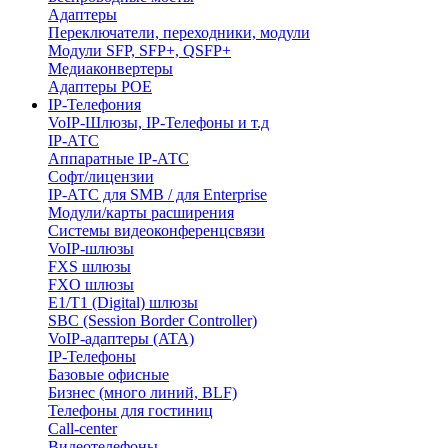
Адаптеры
Переключатели, переходники, модули
Модули SFP, SFP+, QSFP+
Медиаконвертеры
Адаптеры POE
IP-Телефония
VoIP-Шлюзы, IP-Телефоны и т.д
IP-АТС
Аппаратные IP-АТС
Софт/лицензии
IP-АТС для SMB / для Enterprise
Модули/карты расширения
Системы видеоконференцсвязи
VoIP-шлюзы
FXS шлюзы
FXO шлюзы
E1/T1 (Digital) шлюзы
SBC (Session Border Controller)
VoIP-адаптеры (ATA)
IP-Телефоны
Базовые офисные
Бизнес (много линий, BLF)
Телефоны для гостиниц
Call-center
Видеотелефоны