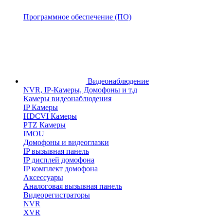
Программное обеспечение (ПО)
Видеонаблюдение
NVR, IP-Камеры, Домофоны и т.д
Камеры видеонаблюдения
IP Камеры
HDCVI Камеры
PTZ Камеры
IMOU
Домофоны и видеоглазки
IP вызывная панель
IP дисплей домофона
IP комплект домофона
Аксессуары
Аналоговая вызывная панель
Видеорегистраторы
NVR
XVR