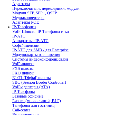
Адаптеры
Переключатели, переходники, модули
Модули SFP, SFP+, QSFP+
Медиаконвертеры
Адаптеры POE
IP-Телефония
VoIP-Шлюзы, IP-Телефоны и т.д
IP-АТС
Аппаратные IP-АТС
Софт/лицензии
IP-АТС для SMB / для Enterprise
Модули/карты расширения
Системы видеоконференцсвязи
VoIP-шлюзы
FXS шлюзы
FXO шлюзы
E1/T1 (Digital) шлюзы
SBC (Session Border Controller)
VoIP-адаптеры (ATA)
IP-Телефоны
Базовые офисные
Бизнес (много линий, BLF)
Телефоны для гостиниц
Call-center
Видеотелефоны