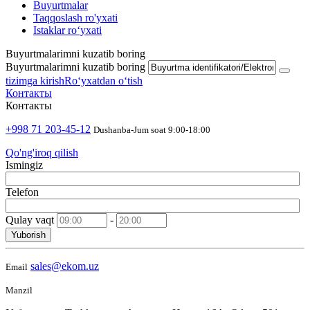
Buyurtmalar
Taqqoslash ro'yxati
Istaklar roʻyxati
Buyurtmalarimni kuzatib boring
Buyurtmalarimni kuzatib boring
tizimga kirish
Roʻyxatdan oʻtish
Контакты
Контакты
+998 71 203-45-12
Dushanba-Jum soat 9:00-18:00
Qo'ng'iroq qilish
Ismingiz
Telefon
Qulay vaqt
-
Yuborish
sales@ekom.uz
Email
Manzil