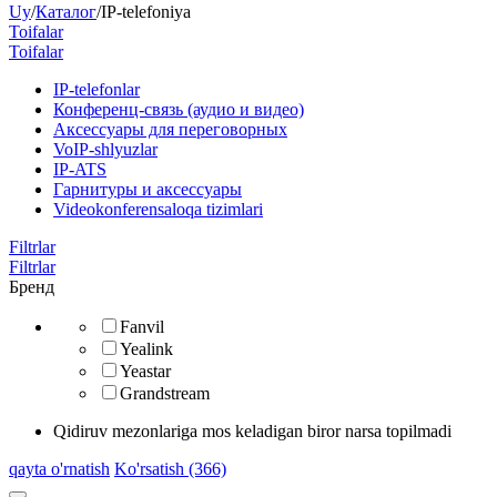
Uy
/
Каталог
/
IP-telefoniya
Toifalar
Toifalar
​IP-telefonlar
Конференц-связь (аудио и видео)
Аксессуары для переговорных
VoIP-shlyuzlar
IP-ATS
Гарнитуры и аксессуары
Videokonferensaloqa tizimlari
Filtrlar
Filtrlar
Бренд
Fanvil
Yealink
Yeastar
Grandstream
Qidiruv mezonlariga mos keladigan biror narsa topilmadi
qayta o'rnatish
Ko'rsatish (366)