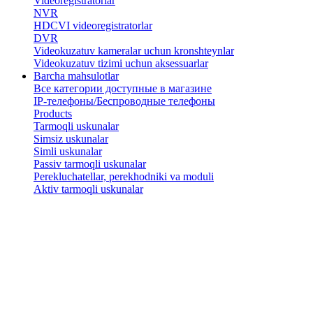
Videoregistratorlar
NVR
HDCVI videoregistratorlar
DVR
Videokuzatuv kameralar uchun kronshteynlar
​Videokuzatuv tizimi uchun aksessuarlar
Barcha mahsulotlar
Все категории доступные в магазине
IP-телефоны/Беспроводные телефоны
Products
Tarmoqli uskunalar
Simsiz uskunalar
Simli uskunalar
Passiv tarmoqli uskunalar
​Perekluchatellar, perekhodniki va moduli
Aktiv tarmoqli uskunalar