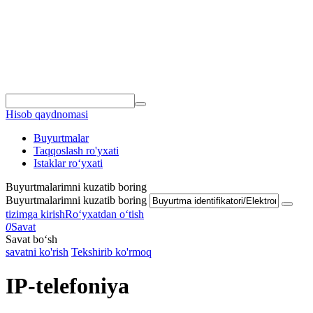
Hisob qaydnomasi
Buyurtmalar
Taqqoslash ro'yxati
Istaklar roʻyxati
Buyurtmalarimni kuzatib boring
Buyurtmalarimni kuzatib boring
tizimga kirish
Roʻyxatdan oʻtish
0
Savat
Savat bo‘sh
savatni ko'rish
Tekshirib ko'rmoq
IP-telefoniya