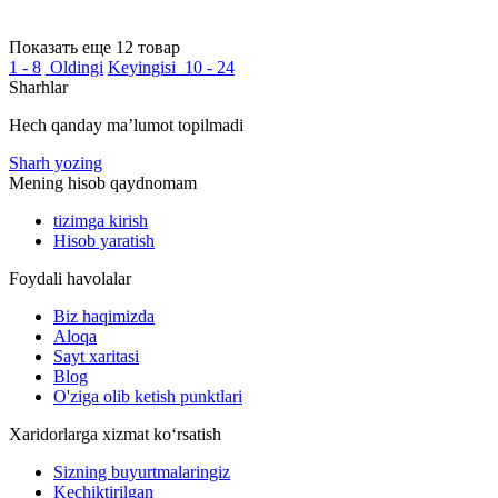
Показать еще 12 товар
1 - 8
Oldingi
Keyingisi
10 - 24
Sharhlar
Hech qanday maʼlumot topilmadi
Sharh yozing
Mening hisob qaydnomam
tizimga kirish
Hisob yaratish
Foydali havolalar
Biz haqimizda
Aloqa
Sayt xaritasi
Blog
O'ziga olib ketish punktlari
Xaridorlarga xizmat ko‘rsatish
Sizning buyurtmalaringiz
Kechiktirilgan