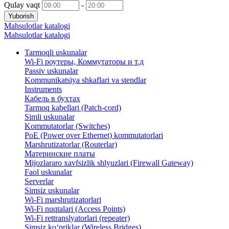
Qulay vaqt
-
Yuborish
Mahsulotlar katalogi
Mahsulotlar katalogi
Tarmoqli uskunalar
Wi-Fi роутеры, Коммутаторы и т.д
Passiv uskunalar
Kommunikatsiya shkaflari va stendlar
Instruments
Кабель в бухтах
Tarmoq kabellari (Patch-cord)
Simli uskunalar
Kommutatorlar (Switches)
PoE (Power over Ethernet) kommutatorlari
Marshrutizatorlar (Routerlar)
Материнские платы
Mijozlararo xavfsizlik shlyuzlari (Firewall Gateway)
Faol uskunalar
Serverlar
Simsiz uskunalar
Wi-Fi marshrutizatorlari
Wi-Fi nuqtalari (Access Points)
Wi-Fi rettranslyatorlari (repeater)
Simsiz ko‘priklar (Wireless Bridges)