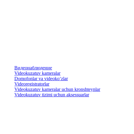
Видеонаблюдение
Videokuzatuv kameralar
​Domofonlar va videoko‘zlar
Videoregistratorlar
Videokuzatuv kameralar uchun kronshteynlar
​Videokuzatuv tizimi uchun aksessuarlar