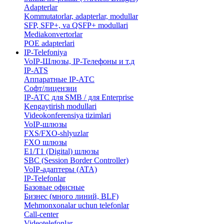
Adapterlar
Kommutatorlar, adapterlar, modullar
SFP, SFP+, va QSFP+ modullari
Mediakonvertorlar
POE adapterlari
IP-Telefoniya
VoIP-Шлюзы, IP-Телефоны и т.д
IP-ATS
Аппаратные IP-АТС
Софт/лицензии
IP-АТС для SMB / для Enterprise
Kengaytirish modullari
Videokonferensiya tizimlari
VoIP-шлюзы
FXS/FXO-shlyuzlar
FXO шлюзы
E1/T1 (Digital) шлюзы
SBC (Session Border Controller)
VoIP-адаптеры (ATA)
IP-Telefonlar
Базовые офисные
Бизнес (много линий, BLF)
​Mehmonxonalar uchun telefonlar
Call-center
​Videotelefonlar