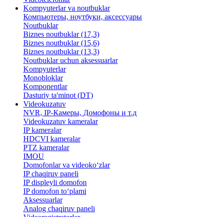
Kompyuterlar va noutbuklar
Компьютеры, ноутбуки, аксессуары
Noutbuklar
Biznes noutbuklar (17,3)
Biznes noutbuklar (15,6)
Biznes noutbuklar (13,3)
Noutbuklar uchun aksessuarlar
Kompyuterlar
Monobloklar
Komponentlar
Dasturiy ta'minot (DT)
Videokuzatuv
NVR, IP-Камеры, Домофоны и т.д
Videokuzatuv kameralar
IP kameralar
HDCVI kameralar
PTZ kameralar
IMOU
​Domofonlar va videoko‘zlar
IP chaqiruv paneli
IP displeyli domofon
IP domofon to‘plami
Aksessuarlar
Analog chaqiruv paneli