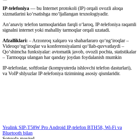
IP-telefoniya
— bu Internet protokoli (IP) orqali ovozli aloqa
xizmatlarini ko‘rsatishga mo‘ljallangan texnologiyadir.
An’anaviy telefon tarmoqlaridan farqli o‘laroq, IP-telefoniya raqamli
signalni internet yoki mahalliy tarmoqlar orqali uzatadi.
Afzalliklari:
– Arzonroq xalqaro va shaharlararo qo‘ng‘iroqlar –
Videoqo‘ng‘iroqlar va konferensiyalarni qo‘llab-quvvatlaydi –
Qo‘shimcha funksiyalar: avtomatik javob, ovozli pochta, statistikalar
– Tarmoqqa ulangan har qanday joydan foydalanish mumkin
IP-telefonlar, softfonlar (kompyuterda ishlovchi telefon dasturlari),
va VoIP shlyuzlar IP-telefoniya tizimining asosiy qismlaridir.
Yealink SIP-T58W Pro Android IP-telefon BTH58, Wi-Fi va
Bluetooth bilan
Sotuvda mavjud