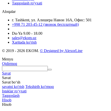
Taqqoslash ro'yxati
Aloqalar
г. Tashkent, ул. Алишера Навои 16А, Офис: 501
+998 71 203-45-12 (звонок бесплатный)
Du-Ya 9.00 - 18.00
sales@ekom.uz
Xaritada ko'rish
© 2019 - 2026 EKOM.
© Designed by AlexorLine
Menyu
Qidirmoq
Savat
Savat
Savat bo‘sh
savatni ko'rish
Tekshirib ko'rmoq
Istaklar roʻyxati
Taqqoslash
Hisob
Hisob