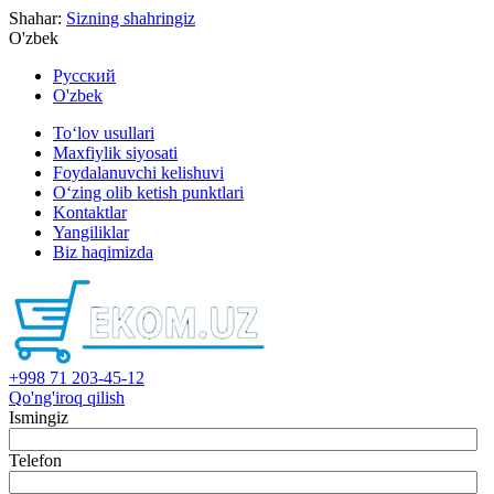
Shahar:
Sizning shahringiz
O'zbek
Русский
O'zbek
To‘lov usullari
Maxfiylik siyosati
Foydalanuvchi kelishuvi
O‘zing olib ketish punktlari
Kontaktlar
Yangiliklar
Biz haqimizda
+998 71 203-45-12
Qo'ng'iroq qilish
Ismingiz
Telefon