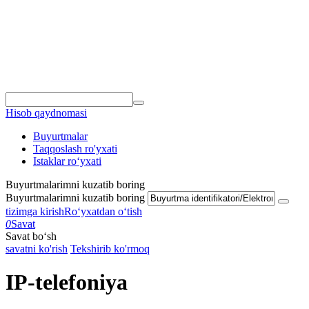
Hisob qaydnomasi
Buyurtmalar
Taqqoslash ro'yxati
Istaklar roʻyxati
Buyurtmalarimni kuzatib boring
Buyurtmalarimni kuzatib boring
tizimga kirish
Roʻyxatdan oʻtish
0
Savat
Savat bo‘sh
savatni ko'rish
Tekshirib ko'rmoq
IP-telefoniya