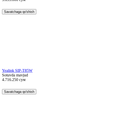
Savatchaga qo'shish
Yealink SIP-T85W
Sotuvda mavjud
4.716.250
сум
Savatchaga qo'shish