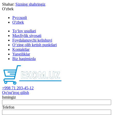
Shahar:
Sizning shahringiz
O'zbek
Русский
O'zbek
To‘lov usullari
Maxfiylik siyosati
Foydalanuvchi kelishuvi
O‘zing olib ketish punktlari
Kontaktlar
Yangiliklar
Biz haqimizda
+998 71 203-45-12
Qo'ng'iroq qilish
Ismingiz
Telefon