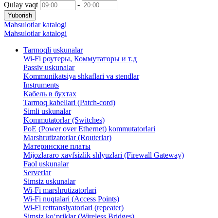
Qulay vaqt
-
Yuborish
Mahsulotlar katalogi
Mahsulotlar katalogi
Tarmoqli uskunalar
Wi-Fi роутеры, Коммутаторы и т.д
Passiv uskunalar
Kommunikatsiya shkaflari va stendlar
Instruments
Кабель в бухтах
Tarmoq kabellari (Patch-cord)
Simli uskunalar
Kommutatorlar (Switches)
PoE (Power over Ethernet) kommutatorlari
Marshrutizatorlar (Routerlar)
Материнские платы
Mijozlararo xavfsizlik shlyuzlari (Firewall Gateway)
Faol uskunalar
Serverlar
Simsiz uskunalar
Wi-Fi marshrutizatorlari
Wi-Fi nuqtalari (Access Points)
Wi-Fi rettranslyatorlari (repeater)
Simsiz ko‘priklar (Wireless Bridges)