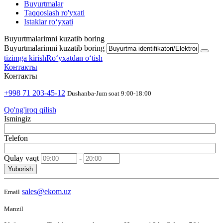
Buyurtmalar
Taqqoslash ro'yxati
Istaklar roʻyxati
Buyurtmalarimni kuzatib boring
Buyurtmalarimni kuzatib boring
tizimga kirish
Roʻyxatdan oʻtish
Контакты
Контакты
+998 71 203-45-12
Dushanba-Jum soat 9:00-18:00
Qo'ng'iroq qilish
Ismingiz
Telefon
Qulay vaqt
-
Yuborish
sales@ekom.uz
Email
Manzil