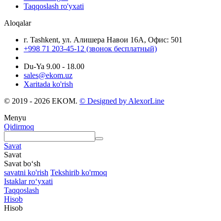
Taqqoslash ro'yxati
Aloqalar
г. Tashkent, ул. Алишера Навои 16А, Офис: 501
+998 71 203-45-12 (звонок бесплатный)
Du-Ya 9.00 - 18.00
sales@ekom.uz
Xaritada ko'rish
© 2019 - 2026 EKOM.
© Designed by AlexorLine
Menyu
Qidirmoq
Savat
Savat
Savat bo‘sh
savatni ko'rish
Tekshirib ko'rmoq
Istaklar roʻyxati
Taqqoslash
Hisob
Hisob