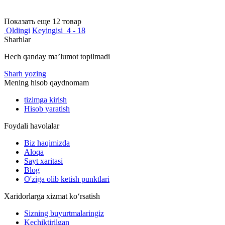
Показать еще 12 товар
Oldingi
Keyingisi
4 - 18
Sharhlar
Hech qanday maʼlumot topilmadi
Sharh yozing
Mening hisob qaydnomam
tizimga kirish
Hisob yaratish
Foydali havolalar
Biz haqimizda
Aloqa
Sayt xaritasi
Blog
O'ziga olib ketish punktlari
Xaridorlarga xizmat ko‘rsatish
Sizning buyurtmalaringiz
Kechiktirilgan