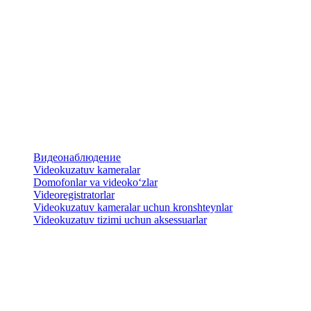
Видеонаблюдение
Videokuzatuv kameralar
​Domofonlar va videoko‘zlar
Videoregistratorlar
Videokuzatuv kameralar uchun kronshteynlar
​Videokuzatuv tizimi uchun aksessuarlar