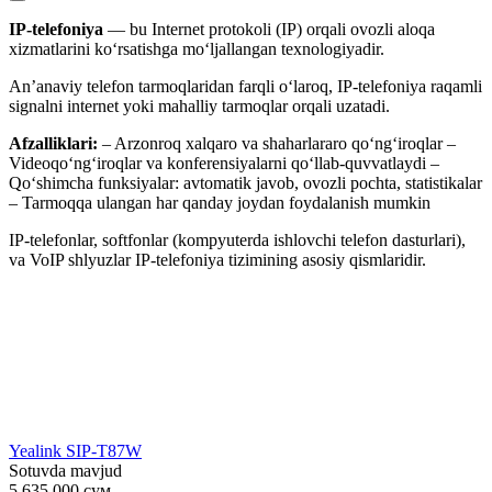
IP-telefoniya
— bu Internet protokoli (IP) orqali ovozli aloqa
xizmatlarini ko‘rsatishga mo‘ljallangan texnologiyadir.
An’anaviy telefon tarmoqlaridan farqli o‘laroq, IP-telefoniya raqamli
signalni internet yoki mahalliy tarmoqlar orqali uzatadi.
Afzalliklari:
– Arzonroq xalqaro va shaharlararo qo‘ng‘iroqlar –
Videoqo‘ng‘iroqlar va konferensiyalarni qo‘llab-quvvatlaydi –
Qo‘shimcha funksiyalar: avtomatik javob, ovozli pochta, statistikalar
– Tarmoqqa ulangan har qanday joydan foydalanish mumkin
IP-telefonlar, softfonlar (kompyuterda ishlovchi telefon dasturlari),
va VoIP shlyuzlar IP-telefoniya tizimining asosiy qismlaridir.
Yealink SIP-T87W
Sotuvda mavjud
5.635.000
сум