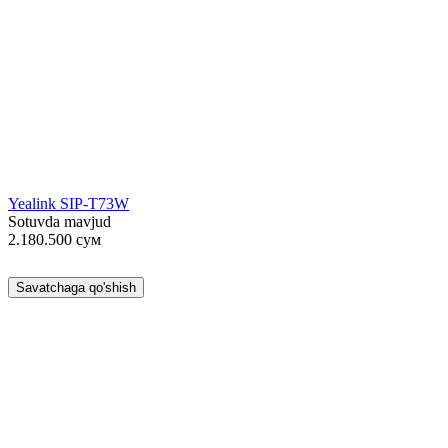
Yealink SIP-T73W
Sotuvda mavjud
2.180.500
сум
Savatchaga qo'shish