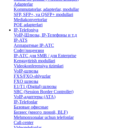
Adapterlar
Kommutatorlar, adapterlar, modullar
SFP, SFP+, va QSFP+ modullari
Mediakonvertorlar
POE adapterlari
IP-Telefoniya
VoIP-Шлюзы, IP-Телефоны и т.д
IP-ATS
Аппаратные IP-АТС
Софт/лицензии
IP-АТС для SMB / для Enterprise
Kengaytirish modullari
Videokonferensiya tizimlari
VoIP-шлюзы
FXS/FXO-shlyuzlar
FXO шлюзы
E1/T1 (Digital) шлюзы
SBC (Session Border Controller)
VoIP-адаптеры (ATA)
IP-Telefonlar
Базовые офисные
Бизнес (много линий, BLF)
​Mehmonxonalar uchun telefonlar
Call-center
​Videotelefonlar