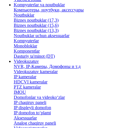
Kompyuterlar va noutbuklar
Компьютеры, ноутбуки, аксессуары
Noutbuklar
Biznes noutbuklar (17,3)
Biznes noutbuklar (15,6)
Biznes noutbuklar (13,3)
Noutbuklar uchun aksessuarlar
Kompyuterlar
Monobloklar
Komponentlar
Dasturiy ta'minot (DT)
Videokuzatuv
NVR, IP-Камеры, Домофоны и т.д
Videokuzatuv kameralar
IP kameralar
HDCVI kameralar
PTZ kameralar
IMOU
​Domofonlar va videoko‘zlar
IP chaqiruv paneli
IP displeyli domofon
IP domofon to‘plami
Aksessuarlar
Analog chaqiruv paneli