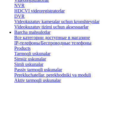
Videoregistratorlar
NVR
HDCVI videoregistratorlar
DVR
Videokuzatuv kameralar uchun kronshteynlar
​Videokuzatuv tizimi uchun aksessuarlar
Barcha mahsulotlar
Все категории доступные в магазине
IP-телефоны/Беспроводные телефоны
Products
Tarmoqli uskunalar
Simsiz uskunalar
Simli uskunalar
Passiv tarmoqli uskunalar
​Perekluchatellar, perekhodniki va moduli
Aktiv tarmoqli uskunalar