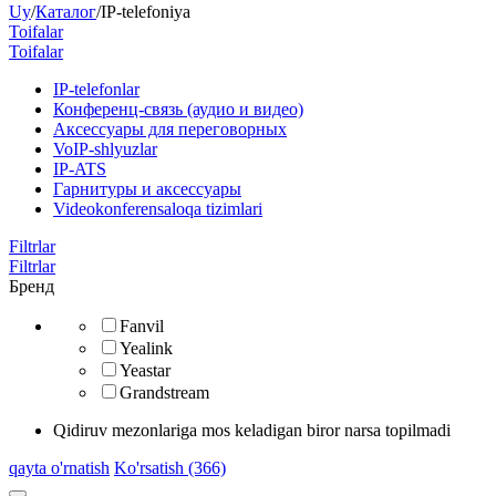
Uy
/
Каталог
/
IP-telefoniya
Toifalar
Toifalar
​IP-telefonlar
Конференц-связь (аудио и видео)
Аксессуары для переговорных
VoIP-shlyuzlar
IP-ATS
Гарнитуры и аксессуары
Videokonferensaloqa tizimlari
Filtrlar
Filtrlar
Бренд
Fanvil
Yealink
Yeastar
Grandstream
Qidiruv mezonlariga mos keladigan biror narsa topilmadi
qayta o'rnatish
Ko'rsatish (366)