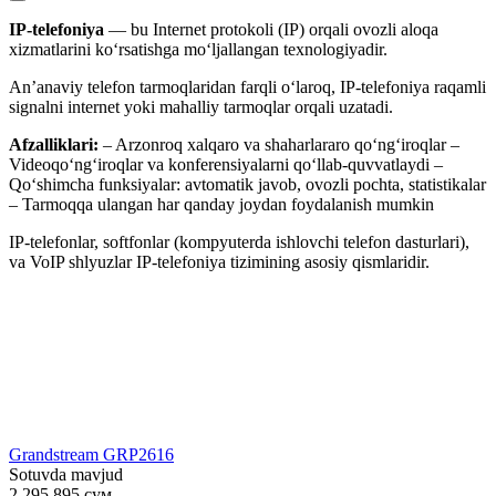
IP-telefoniya
— bu Internet protokoli (IP) orqali ovozli aloqa
xizmatlarini ko‘rsatishga mo‘ljallangan texnologiyadir.
An’anaviy telefon tarmoqlaridan farqli o‘laroq, IP-telefoniya raqamli
signalni internet yoki mahalliy tarmoqlar orqali uzatadi.
Afzalliklari:
– Arzonroq xalqaro va shaharlararo qo‘ng‘iroqlar –
Videoqo‘ng‘iroqlar va konferensiyalarni qo‘llab-quvvatlaydi –
Qo‘shimcha funksiyalar: avtomatik javob, ovozli pochta, statistikalar
– Tarmoqqa ulangan har qanday joydan foydalanish mumkin
IP-telefonlar, softfonlar (kompyuterda ishlovchi telefon dasturlari),
va VoIP shlyuzlar IP-telefoniya tizimining asosiy qismlaridir.
Grandstream GRP2616
Sotuvda mavjud
2.295.895
сум