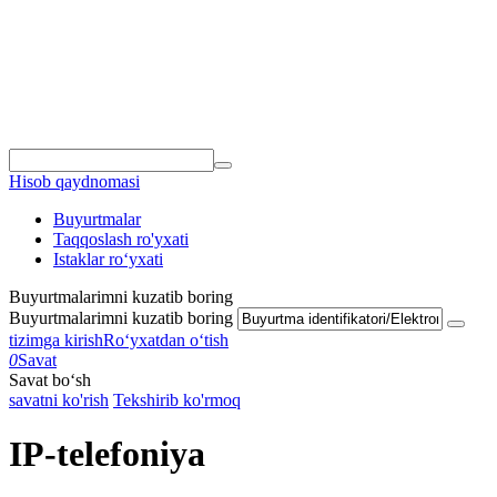
Hisob qaydnomasi
Buyurtmalar
Taqqoslash ro'yxati
Istaklar roʻyxati
Buyurtmalarimni kuzatib boring
Buyurtmalarimni kuzatib boring
tizimga kirish
Roʻyxatdan oʻtish
0
Savat
Savat bo‘sh
savatni ko'rish
Tekshirib ko'rmoq
IP-telefoniya