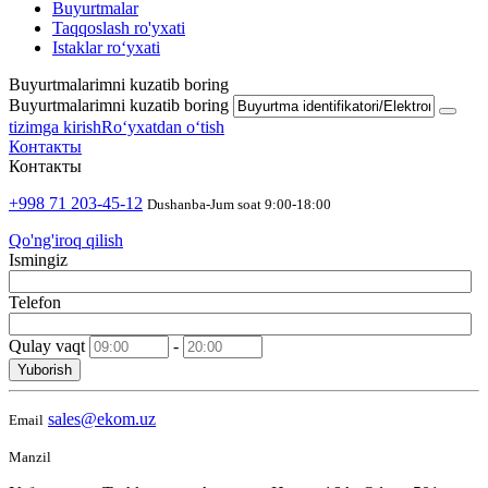
Buyurtmalar
Taqqoslash ro'yxati
Istaklar roʻyxati
Buyurtmalarimni kuzatib boring
Buyurtmalarimni kuzatib boring
tizimga kirish
Roʻyxatdan oʻtish
Контакты
Контакты
+998 71 203-45-12
Dushanba-Jum soat 9:00-18:00
Qo'ng'iroq qilish
Ismingiz
Telefon
Qulay vaqt
-
Yuborish
sales@ekom.uz
Email
Manzil