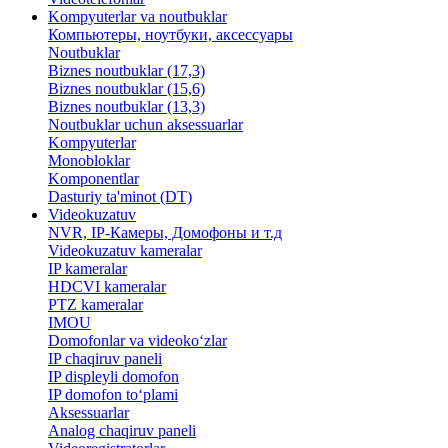
Kompyuterlar va noutbuklar
Компьютеры, ноутбуки, аксессуары
Noutbuklar
Biznes noutbuklar (17,3)
Biznes noutbuklar (15,6)
Biznes noutbuklar (13,3)
Noutbuklar uchun aksessuarlar
Kompyuterlar
Monobloklar
Komponentlar
Dasturiy ta'minot (DT)
Videokuzatuv
NVR, IP-Камеры, Домофоны и т.д
Videokuzatuv kameralar
IP kameralar
HDCVI kameralar
PTZ kameralar
IMOU
​Domofonlar va videoko‘zlar
IP chaqiruv paneli
IP displeyli domofon
IP domofon to‘plami
Aksessuarlar
Analog chaqiruv paneli