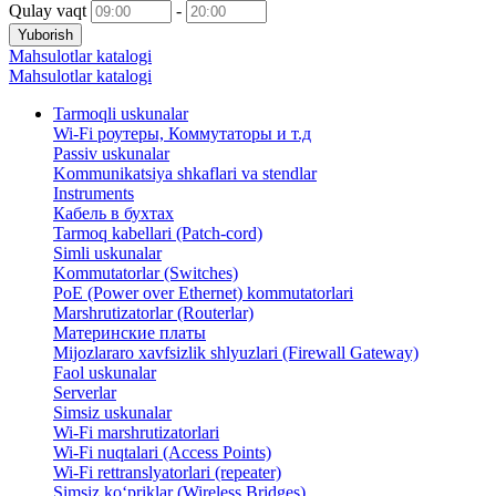
Qulay vaqt
-
Yuborish
Mahsulotlar katalogi
Mahsulotlar katalogi
Tarmoqli uskunalar
Wi-Fi роутеры, Коммутаторы и т.д
Passiv uskunalar
Kommunikatsiya shkaflari va stendlar
Instruments
Кабель в бухтах
Tarmoq kabellari (Patch-cord)
Simli uskunalar
Kommutatorlar (Switches)
PoE (Power over Ethernet) kommutatorlari
Marshrutizatorlar (Routerlar)
Материнские платы
Mijozlararo xavfsizlik shlyuzlari (Firewall Gateway)
Faol uskunalar
Serverlar
Simsiz uskunalar
Wi-Fi marshrutizatorlari
Wi-Fi nuqtalari (Access Points)
Wi-Fi rettranslyatorlari (repeater)
Simsiz ko‘priklar (Wireless Bridges)