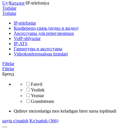
Uy
/
Каталог
/
IP-telefoniya
Toifalar
Toifalar
​IP-telefonlar
Конференц-связь (аудио и видео)
Аксессуары для переговорных
VoIP-shlyuzlar
IP-ATS
Гарнитуры и аксессуары
Videokonferensaloqa tizimlari
Filtrlar
Filtrlar
Бренд
Fanvil
Yealink
Yeastar
Grandstream
Qidiruv mezonlariga mos keladigan biror narsa topilmadi
qayta o'rnatish
Ko'rsatish (366)