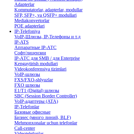
Adapterlar
Kommutatorlar, adapterlar, modullar
SFP, SFP+, va QSFP+ modullari
Mediakonvertorlar
POE adapterlari
IP-Telefoniya
VoIP-Шлюзы, IP-Телефоны и т.д
IP-ATS
Аппаратные IP-АТС
Софт/лицензии
IP-АТС для SMB / для Enterprise
Kengaytirish modullari
Videokonferensiya tizimlari
VoIP-шлюзы
FXS/FXO-shlyuzlar
FXO шлюзы
E1/T1 (Digital) шлюзы
SBC (Session Border Controller)
VoIP-адаптеры (ATA)
IP-Telefonlar
Базовые офисные
Бизнес (много линий, BLF)
​Mehmonxonalar uchun telefonlar
Call-center
​Videotelefonlar