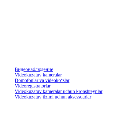
Видеонаблюдение
Videokuzatuv kameralar
​Domofonlar va videoko‘zlar
Videoregistratorlar
Videokuzatuv kameralar uchun kronshteynlar
​Videokuzatuv tizimi uchun aksessuarlar