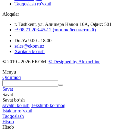
Taqqoslash ro'yxati
Aloqalar
г. Tashkent, ул. Алишера Навои 16А, Офис: 501
+998 71 203-45-12 (звонок бесплатный)
Du-Ya 9.00 - 18.00
sales@ekom.uz
Xaritada ko'rish
© 2019 - 2026 EKOM.
© Designed by AlexorLine
Menyu
Qidirmoq
Savat
Savat
Savat bo‘sh
savatni ko'rish
Tekshirib ko'rmoq
Istaklar roʻyxati
Taqqoslash
Hisob
Hisob