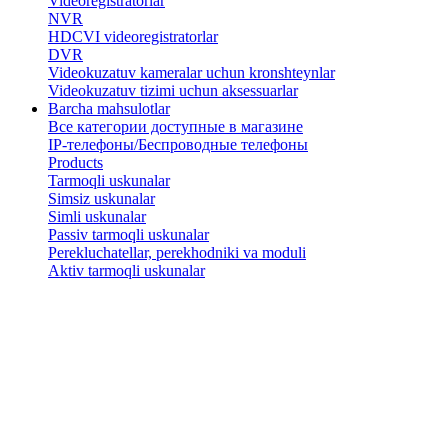
Videoregistratorlar
NVR
HDCVI videoregistratorlar
DVR
Videokuzatuv kameralar uchun kronshteynlar
​Videokuzatuv tizimi uchun aksessuarlar
Barcha mahsulotlar
Все категории доступные в магазине
IP-телефоны/Беспроводные телефоны
Products
Tarmoqli uskunalar
Simsiz uskunalar
Simli uskunalar
Passiv tarmoqli uskunalar
​Perekluchatellar, perekhodniki va moduli
Aktiv tarmoqli uskunalar