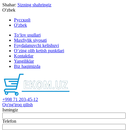
Shahar:
Sizning shahringiz
O'zbek
Русский
O'zbek
To‘lov usullari
Maxfiylik siyosati
Foydalanuvchi kelishuvi
O‘zing olib ketish punktlari
Kontaktlar
Yangiliklar
Biz haqimizda
+998 71 203-45-12
Qo'ng'iroq qilish
Ismingiz
Telefon