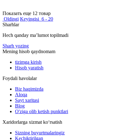
Показать еще 12 товар
Oldingi
Keyingisi
6 - 20
Sharhlar
Hech qanday maʼlumot topilmadi
Sharh yozing
Mening hisob qaydnomam
tizimga kirish
Hisob yaratish
Foydali havolalar
Biz haqimizda
Aloqa
Sayt xaritasi
Blog
O'ziga olib ketish punktlari
Xaridorlarga xizmat ko‘rsatish
Sizning buyurtmalaringiz
Kechiktirilgan