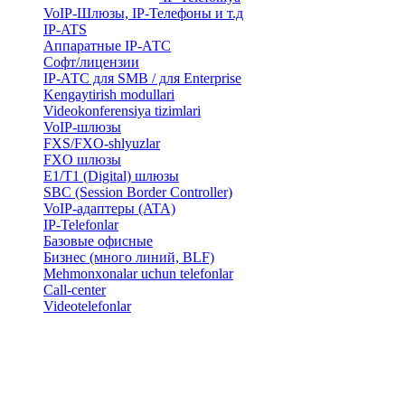
VoIP-Шлюзы, IP-Телефоны и т.д
IP-ATS
Аппаратные IP-АТС
Софт/лицензии
IP-АТС для SMB / для Enterprise
Kengaytirish modullari
Videokonferensiya tizimlari
VoIP-шлюзы
FXS/FXO-shlyuzlar
FXO шлюзы
E1/T1 (Digital) шлюзы
SBC (Session Border Controller)
VoIP-адаптеры (ATA)
IP-Telefonlar
Базовые офисные
Бизнес (много линий, BLF)
​Mehmonxonalar uchun telefonlar
Call-center
​Videotelefonlar