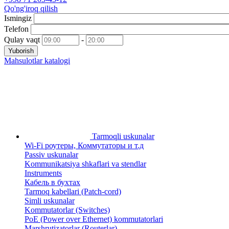
Qo'ng'iroq qilish
Ismingiz
Telefon
Qulay vaqt
-
Yuborish
Mahsulotlar katalogi
Tarmoqli uskunalar
Wi-Fi роутеры, Коммутаторы и т.д
Passiv uskunalar
Kommunikatsiya shkaflari va stendlar
Instruments
Кабель в бухтах
Tarmoq kabellari (Patch-cord)
Simli uskunalar
Kommutatorlar (Switches)
PoE (Power over Ethernet) kommutatorlari
Marshrutizatorlar (Routerlar)