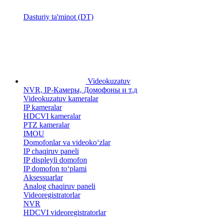
Dasturiy ta'minot (DT)
Videokuzatuv
NVR, IP-Камеры, Домофоны и т.д
Videokuzatuv kameralar
IP kameralar
HDCVI kameralar
PTZ kameralar
IMOU
​Domofonlar va videoko‘zlar
IP chaqiruv paneli
IP displeyli domofon
IP domofon to‘plami
Aksessuarlar
Analog chaqiruv paneli
Videoregistratorlar
NVR
HDCVI videoregistratorlar