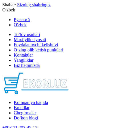
Shahar:
Sizning shahringiz
O'zbek
Русский
O'zbek
To‘lov usullari
Maxfiylik siyosati
Foydalanuvchi kelishuvi
O‘zing olib ketish punktlari
Kontaktlar
Yangiliklar
Biz haqimizda
Kompaniya haqida
Brendlar
Chegirmalar
Do‘kon blogi
+998 71 203-45-12