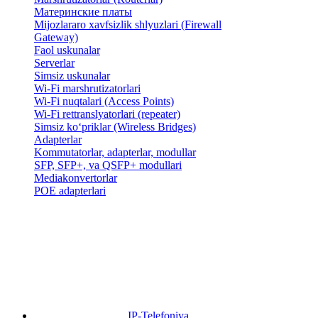
Материнские платы
Mijozlararo xavfsizlik shlyuzlari (Firewall
Gateway)
Faol uskunalar
Serverlar
Simsiz uskunalar
Wi-Fi marshrutizatorlari
Wi-Fi nuqtalari (Access Points)
Wi-Fi rettranslyatorlari (repeater)
Simsiz ko‘priklar (Wireless Bridges)
Adapterlar
Kommutatorlar, adapterlar, modullar
SFP, SFP+, va QSFP+ modullari
Mediakonvertorlar
POE adapterlari
IP-Telefoniya