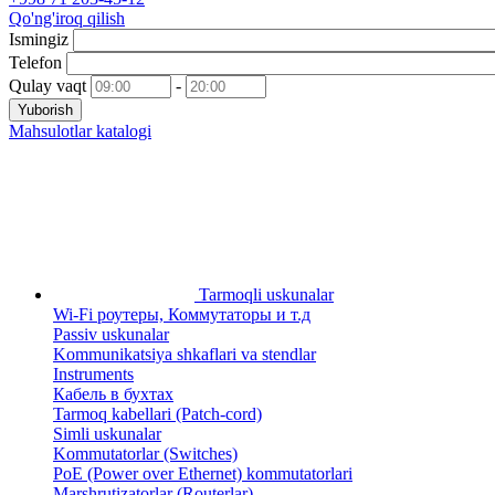
Qo'ng'iroq qilish
Ismingiz
Telefon
Qulay vaqt
-
Yuborish
Mahsulotlar katalogi
Tarmoqli uskunalar
Wi-Fi роутеры, Коммутаторы и т.д
Passiv uskunalar
Kommunikatsiya shkaflari va stendlar
Instruments
Кабель в бухтах
Tarmoq kabellari (Patch-cord)
Simli uskunalar
Kommutatorlar (Switches)
PoE (Power over Ethernet) kommutatorlari
Marshrutizatorlar (Routerlar)