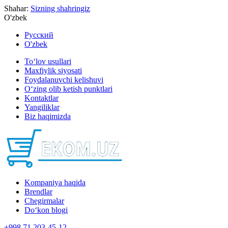
Shahar:
Sizning shahringiz
O'zbek
Русский
O'zbek
To‘lov usullari
Maxfiylik siyosati
Foydalanuvchi kelishuvi
O‘zing olib ketish punktlari
Kontaktlar
Yangiliklar
Biz haqimizda
Kompaniya haqida
Brendlar
Chegirmalar
Do‘kon blogi
+998 71 203-45-12