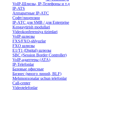
VoIP-Шлюзы, IP-Телефоны и т.д
IP-ATS
Аппаратные IP-АТС
Софт/лицензии
IP-АТС для SMB / для Enterprise
Kengaytirish modullari
Videokonferensiya tizimlari
VoIP-шлюзы
FXS/FXO-shlyuzlar
FXO шлюзы
E1/T1 (Digital) шлюзы
SBC (Session Border Controller)
VoIP-адаптеры (ATA)
IP-Telefonlar
Базовые офисные
Бизнес (много линий, BLF)
​Mehmonxonalar uchun telefonlar
Call-center
​Videotelefonlar