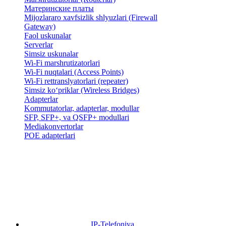
Материнские платы
Mijozlararo xavfsizlik shlyuzlari (Firewall
Gateway)
Faol uskunalar
Serverlar
Simsiz uskunalar
Wi-Fi marshrutizatorlari
Wi-Fi nuqtalari (Access Points)
Wi-Fi rettranslyatorlari (repeater)
Simsiz ko‘priklar (Wireless Bridges)
Adapterlar
Kommutatorlar, adapterlar, modullar
SFP, SFP+, va QSFP+ modullari
Mediakonvertorlar
POE adapterlari
IP-Telefoniya