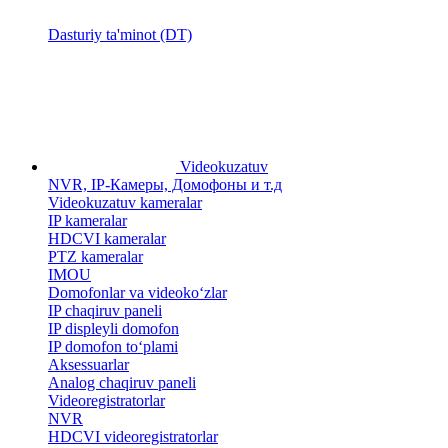
Dasturiy ta'minot (DT)
Videokuzatuv
NVR, IP-Камеры, Домофоны и т.д
Videokuzatuv kameralar
IP kameralar
HDCVI kameralar
PTZ kameralar
IMOU
​Domofonlar va videoko‘zlar
IP chaqiruv paneli
IP displeyli domofon
IP domofon to‘plami
Aksessuarlar
Analog chaqiruv paneli
Videoregistratorlar
NVR
HDCVI videoregistratorlar