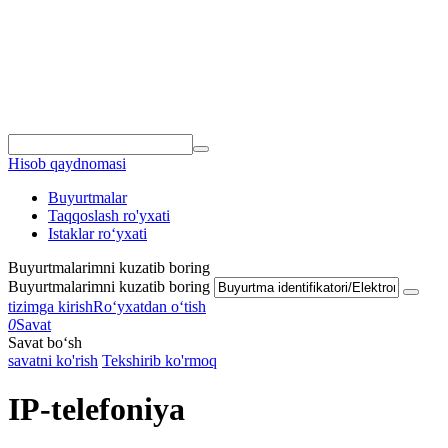
Hisob qaydnomasi
Buyurtmalar
Taqqoslash ro'yxati
Istaklar roʻyxati
Buyurtmalarimni kuzatib boring
Buyurtmalarimni kuzatib boring
tizimga kirish
Roʻyxatdan oʻtish
0
Savat
Savat bo‘sh
savatni ko'rish
Tekshirib ko'rmoq
IP-telefoniya