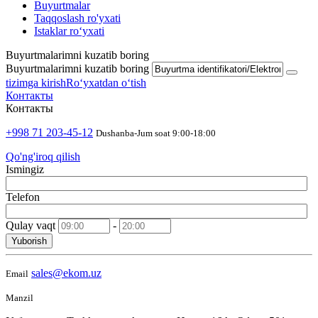
Buyurtmalar
Taqqoslash ro'yxati
Istaklar roʻyxati
Buyurtmalarimni kuzatib boring
Buyurtmalarimni kuzatib boring
tizimga kirish
Roʻyxatdan oʻtish
Контакты
Контакты
+998 71 203-45-12
Dushanba-Jum soat 9:00-18:00
Qo'ng'iroq qilish
Ismingiz
Telefon
Qulay vaqt
-
Yuborish
sales@ekom.uz
Email
Manzil