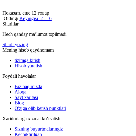
Показать еще 12 товар
Oldingi
Keyingisi
2 - 16
Sharhlar
Hech qanday maʼlumot topilmadi
Sharh yozing
Mening hisob qaydnomam
tizimga kirish
Hisob yaratish
Foydali havolalar
Biz haqimizda
Aloqa
Sayt xaritasi
Blog
O'ziga olib ketish punktlari
Xaridorlarga xizmat ko‘rsatish
Sizning buyurtmalaringiz
Kechiktirilgan