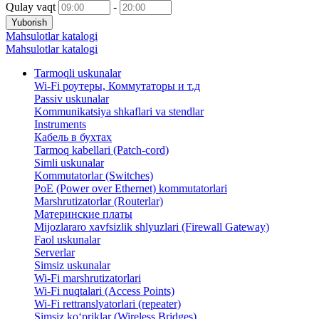
Qulay vaqt
-
Yuborish
Mahsulotlar katalogi
Mahsulotlar katalogi
Tarmoqli uskunalar
Wi-Fi роутеры, Коммутаторы и т.д
Passiv uskunalar
Kommunikatsiya shkaflari va stendlar
Instruments
Кабель в бухтах
Tarmoq kabellari (Patch-cord)
Simli uskunalar
Kommutatorlar (Switches)
PoE (Power over Ethernet) kommutatorlari
Marshrutizatorlar (Routerlar)
Материнские платы
Mijozlararo xavfsizlik shlyuzlari (Firewall Gateway)
Faol uskunalar
Serverlar
Simsiz uskunalar
Wi-Fi marshrutizatorlari
Wi-Fi nuqtalari (Access Points)
Wi-Fi rettranslyatorlari (repeater)
Simsiz ko‘priklar (Wireless Bridges)