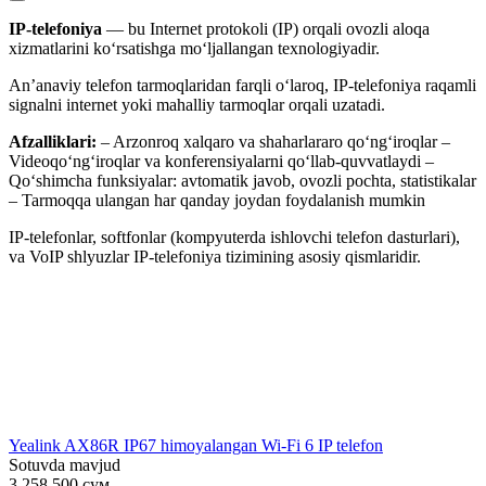
IP-telefoniya
— bu Internet protokoli (IP) orqali ovozli aloqa
xizmatlarini ko‘rsatishga mo‘ljallangan texnologiyadir.
An’anaviy telefon tarmoqlaridan farqli o‘laroq, IP-telefoniya raqamli
signalni internet yoki mahalliy tarmoqlar orqali uzatadi.
Afzalliklari:
– Arzonroq xalqaro va shaharlararo qo‘ng‘iroqlar –
Videoqo‘ng‘iroqlar va konferensiyalarni qo‘llab-quvvatlaydi –
Qo‘shimcha funksiyalar: avtomatik javob, ovozli pochta, statistikalar
– Tarmoqqa ulangan har qanday joydan foydalanish mumkin
IP-telefonlar, softfonlar (kompyuterda ishlovchi telefon dasturlari),
va VoIP shlyuzlar IP-telefoniya tizimining asosiy qismlaridir.
Yealink AX86R IP67 himoyalangan Wi-Fi 6 IP telefon
Sotuvda mavjud
3.258.500
сум