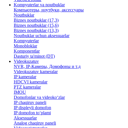
Kompyuterlar va noutbuklar
Компьютеры, ноутбуки, аксессуары
Noutbuklar
Biznes noutbuklar (17,3)
Biznes noutbuklar (15,6)
Biznes noutbuklar (13,3)
Noutbuklar uchun aksessuarlar
Kompyuterlar
Monobloklar
Komponentlar
Dasturiy ta'minot (DT)
Videokuzatuv
NVR, IP-Камеры, Домофоны и т.д
Videokuzatuv kameralar
IP kameralar
HDCVI kameralar
PTZ kameralar
IMOU
​Domofonlar va videoko‘zlar
IP chaqiruv paneli
IP displeyli domofon
IP domofon to‘plami
Aksessuarlar
Analog chaqiruv paneli