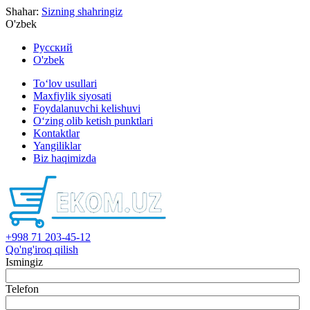
Shahar:
Sizning shahringiz
O'zbek
Русский
O'zbek
To‘lov usullari
Maxfiylik siyosati
Foydalanuvchi kelishuvi
O‘zing olib ketish punktlari
Kontaktlar
Yangiliklar
Biz haqimizda
+998 71 203-45-12
Qo'ng'iroq qilish
Ismingiz
Telefon