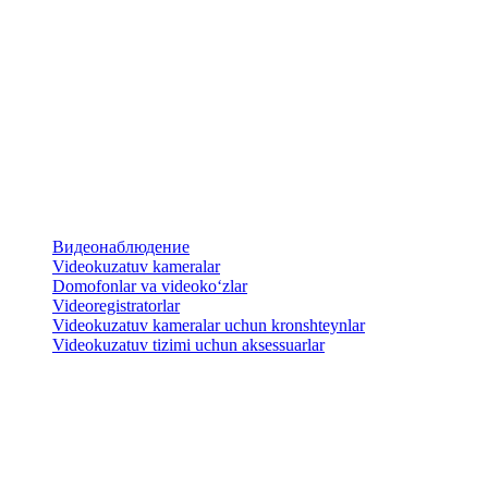
Видеонаблюдение
Videokuzatuv kameralar
​Domofonlar va videoko‘zlar
Videoregistratorlar
Videokuzatuv kameralar uchun kronshteynlar
​Videokuzatuv tizimi uchun aksessuarlar