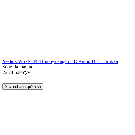
Yealink W57R IP54 himoyalangan HD Audio DECT trubka
Sotuvda mavjud
2.474.500
сум
Savatchaga qo'shish