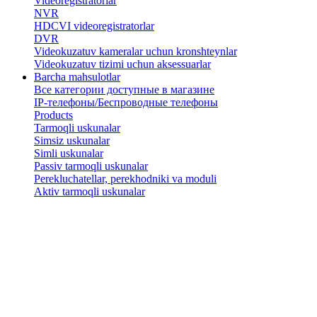
Videoregistratorlar
NVR
HDCVI videoregistratorlar
DVR
Videokuzatuv kameralar uchun kronshteynlar
​Videokuzatuv tizimi uchun aksessuarlar
Barcha mahsulotlar
Все категории доступные в магазине
IP-телефоны/Беспроводные телефоны
Products
Tarmoqli uskunalar
Simsiz uskunalar
Simli uskunalar
Passiv tarmoqli uskunalar
​Perekluchatellar, perekhodniki va moduli
Aktiv tarmoqli uskunalar