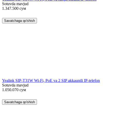
Sotuvda mavjud
1.347.500
сум
Savatchaga qo'shish
Yealink SIP-T31W Wi-Fi, PoE va 2 SIP akkauntli IP-telefon
Sotuvda mavjud
1.050.070
сум
Savatchaga qo'shish