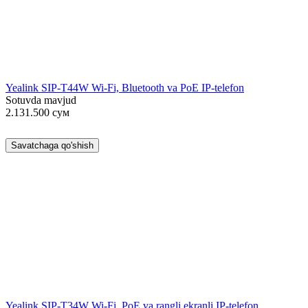
Yealink SIP-T44W Wi-Fi, Bluetooth va PoE IP-telefon
Sotuvda mavjud
2.131.500
сум
Savatchaga qo'shish
Yealink SIP-T34W Wi-Fi, PoE va rangli ekranli IP-telefon