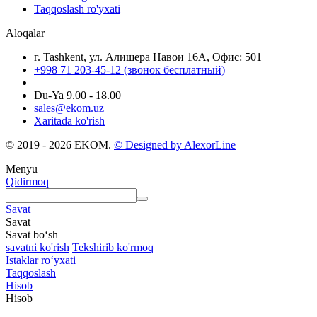
Taqqoslash ro'yxati
Aloqalar
г. Tashkent, ул. Алишера Навои 16А, Офис: 501
+998 71 203-45-12 (звонок бесплатный)
Du-Ya 9.00 - 18.00
sales@ekom.uz
Xaritada ko'rish
© 2019 - 2026 EKOM.
© Designed by AlexorLine
Menyu
Qidirmoq
Savat
Savat
Savat bo‘sh
savatni ko'rish
Tekshirib ko'rmoq
Istaklar roʻyxati
Taqqoslash
Hisob
Hisob