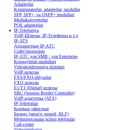
Adapterlar
Kommutatorlar, adapterlar, modullar
SFP, SFP+, va QSFP+ modullari
Mediakonvertorlar
POE adapterlari
IP-Telefoniya
VoIP-Шлюзы, IP-Телефоны и т.д
IP-ATS
Аппаратные IP-АТС
Софт/лицензии
IP-АТС для SMB / для Enterprise
Kengaytirish modullari
Videokonferensiya tizimlari
VoIP-шлюзы
FXS/FXO-shlyuzlar
FXO шлюзы
E1/T1 (Digital) шлюзы
SBC (Session Border Controller)
VoIP-адаптеры (ATA)
IP-Telefonlar
Базовые офисные
Бизнес (много линий, BLF)
​Mehmonxonalar uchun telefonlar
Call-center
​Videotelefonlar