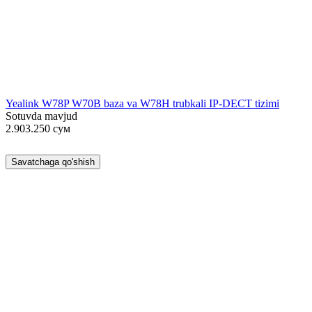
Yealink W78P W70B baza va W78H trubkali IP-DECT tizimi
Sotuvda mavjud
2.903.250
сум
Savatchaga qo'shish