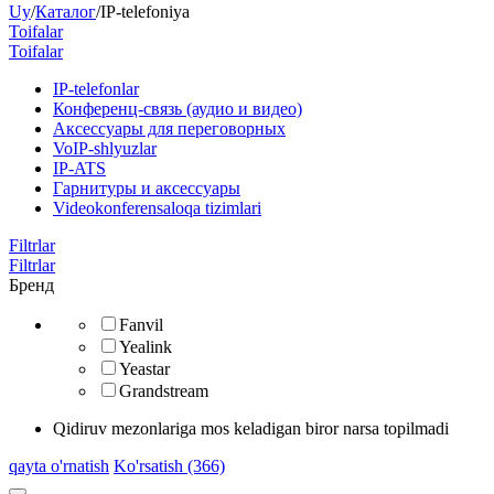
Uy
/
Каталог
/
IP-telefoniya
Toifalar
Toifalar
​IP-telefonlar
Конференц-связь (аудио и видео)
Аксессуары для переговорных
VoIP-shlyuzlar
IP-ATS
Гарнитуры и аксессуары
Videokonferensaloqa tizimlari
Filtrlar
Filtrlar
Бренд
Fanvil
Yealink
Yeastar
Grandstream
Qidiruv mezonlariga mos keladigan biror narsa topilmadi
qayta o'rnatish
Ko'rsatish (366)