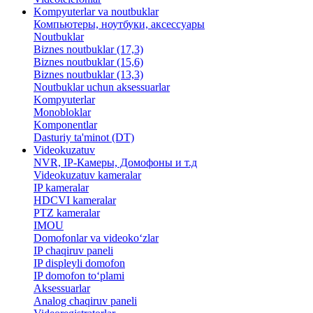
Kompyuterlar va noutbuklar
Компьютеры, ноутбуки, аксессуары
Noutbuklar
Biznes noutbuklar (17,3)
Biznes noutbuklar (15,6)
Biznes noutbuklar (13,3)
Noutbuklar uchun aksessuarlar
Kompyuterlar
Monobloklar
Komponentlar
Dasturiy ta'minot (DT)
Videokuzatuv
NVR, IP-Камеры, Домофоны и т.д
Videokuzatuv kameralar
IP kameralar
HDCVI kameralar
PTZ kameralar
IMOU
​Domofonlar va videoko‘zlar
IP chaqiruv paneli
IP displeyli domofon
IP domofon to‘plami
Aksessuarlar
Analog chaqiruv paneli