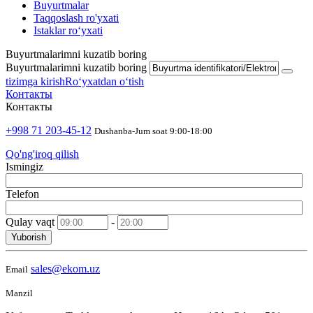
Buyurtmalar
Taqqoslash ro'yxati
Istaklar roʻyxati
Buyurtmalarimni kuzatib boring
Buyurtmalarimni kuzatib boring
tizimga kirish
Roʻyxatdan oʻtish
Контакты
Контакты
+998 71 203-45-12
Dushanba-Jum soat 9:00-18:00
Qo'ng'iroq qilish
Ismingiz
Telefon
Qulay vaqt
-
Yuborish
sales@ekom.uz
Email
Manzil