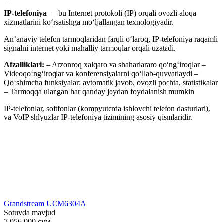
IP-telefoniya
— bu Internet protokoli (IP) orqali ovozli aloqa
xizmatlarini ko‘rsatishga mo‘ljallangan texnologiyadir.
An’anaviy telefon tarmoqlaridan farqli o‘laroq, IP-telefoniya raqamli
signalni internet yoki mahalliy tarmoqlar orqali uzatadi.
Afzalliklari:
– Arzonroq xalqaro va shaharlararo qo‘ng‘iroqlar –
Videoqo‘ng‘iroqlar va konferensiyalarni qo‘llab-quvvatlaydi –
Qo‘shimcha funksiyalar: avtomatik javob, ovozli pochta, statistikalar
– Tarmoqqa ulangan har qanday joydan foydalanish mumkin
IP-telefonlar, softfonlar (kompyuterda ishlovchi telefon dasturlari),
va VoIP shlyuzlar IP-telefoniya tizimining asosiy qismlaridir.
Grandstream UCM6304A
Sotuvda mavjud
7.056.000
сум