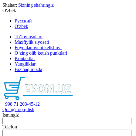
Shahar:
Sizning shahringiz
O'zbek
Русский
O'zbek
To‘lov usullari
Maxfiylik siyosati
Foydalanuvchi kelishuvi
O‘zing olib ketish punktlari
Kontaktlar
Yangiliklar
Biz haqimizda
+998 71 203-45-12
Qo'ng'iroq qilish
Ismingiz
Telefon