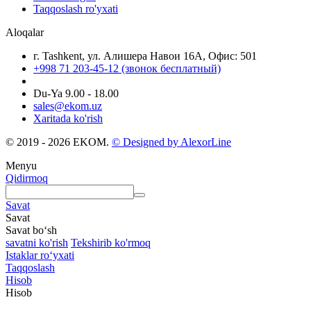
Taqqoslash ro'yxati
Aloqalar
г. Tashkent, ул. Алишера Навои 16А, Офис: 501
+998 71 203-45-12 (звонок бесплатный)
Du-Ya 9.00 - 18.00
sales@ekom.uz
Xaritada ko'rish
© 2019 - 2026 EKOM.
© Designed by AlexorLine
Menyu
Qidirmoq
Savat
Savat
Savat bo‘sh
savatni ko'rish
Tekshirib ko'rmoq
Istaklar roʻyxati
Taqqoslash
Hisob
Hisob