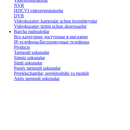
Videoregistratorlar
NVR
HDCVI videoregistratorlar
DVR
Videokuzatuv kameralar uchun kronshteynlar
​Videokuzatuv tizimi uchun aksessuarlar
Barcha mahsulotlar
Все категории доступные в магазине
IP-телефоны/Беспроводные телефоны
Products
Tarmoqli uskunalar
Simsiz uskunalar
Simli uskunalar
Passiv tarmoqli uskunalar
​Perekluchatellar, perekhodniki va moduli
Aktiv tarmoqli uskunalar