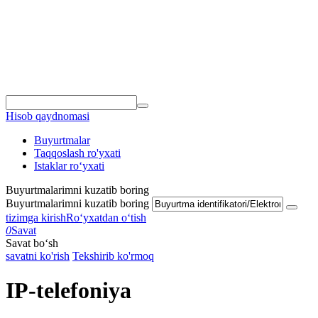
Hisob qaydnomasi
Buyurtmalar
Taqqoslash ro'yxati
Istaklar roʻyxati
Buyurtmalarimni kuzatib boring
Buyurtmalarimni kuzatib boring
tizimga kirish
Roʻyxatdan oʻtish
0
Savat
Savat bo‘sh
savatni ko'rish
Tekshirib ko'rmoq
IP-telefoniya