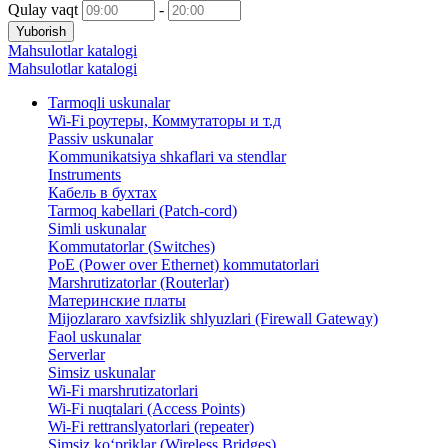
Qulay vaqt
-
Yuborish
Mahsulotlar katalogi
Mahsulotlar katalogi
Tarmoqli uskunalar
Wi-Fi роутеры, Коммутаторы и т.д
Passiv uskunalar
Kommunikatsiya shkaflari va stendlar
Instruments
Кабель в бухтах
Tarmoq kabellari (Patch-cord)
Simli uskunalar
Kommutatorlar (Switches)
PoE (Power over Ethernet) kommutatorlari
Marshrutizatorlar (Routerlar)
Материнские платы
Mijozlararo xavfsizlik shlyuzlari (Firewall Gateway)
Faol uskunalar
Serverlar
Simsiz uskunalar
Wi-Fi marshrutizatorlari
Wi-Fi nuqtalari (Access Points)
Wi-Fi rettranslyatorlari (repeater)
Simsiz ko‘priklar (Wireless Bridges)