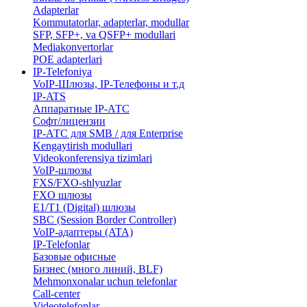
Adapterlar
Kommutatorlar, adapterlar, modullar
SFP, SFP+, va QSFP+ modullari
Mediakonvertorlar
POE adapterlari
IP-Telefoniya
VoIP-Шлюзы, IP-Телефоны и т.д
IP-ATS
Аппаратные IP-АТС
Софт/лицензии
IP-АТС для SMB / для Enterprise
Kengaytirish modullari
Videokonferensiya tizimlari
VoIP-шлюзы
FXS/FXO-shlyuzlar
FXO шлюзы
E1/T1 (Digital) шлюзы
SBC (Session Border Controller)
VoIP-адаптеры (ATA)
IP-Telefonlar
Базовые офисные
Бизнес (много линий, BLF)
​Mehmonxonalar uchun telefonlar
Call-center
​Videotelefonlar