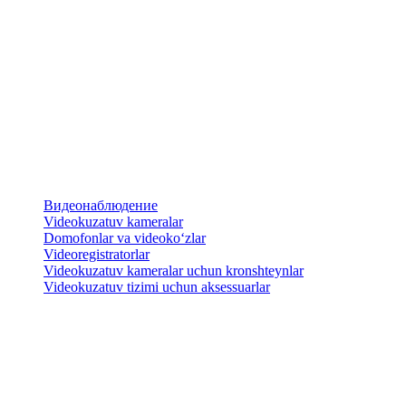
Видеонаблюдение
Videokuzatuv kameralar
​Domofonlar va videoko‘zlar
Videoregistratorlar
Videokuzatuv kameralar uchun kronshteynlar
​Videokuzatuv tizimi uchun aksessuarlar