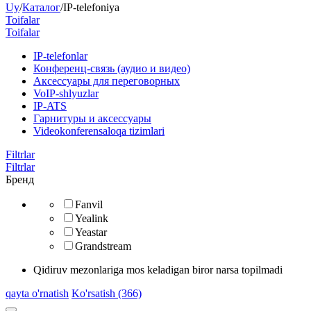
Uy
/
Каталог
/
IP-telefoniya
Toifalar
Toifalar
​IP-telefonlar
Конференц-связь (аудио и видео)
Аксессуары для переговорных
VoIP-shlyuzlar
IP-ATS
Гарнитуры и аксессуары
Videokonferensaloqa tizimlari
Filtrlar
Filtrlar
Бренд
Fanvil
Yealink
Yeastar
Grandstream
Qidiruv mezonlariga mos keladigan biror narsa topilmadi
qayta o'rnatish
Ko'rsatish (366)