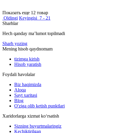
Показать еще 12 товар
Oldingi
Keyingisi
7 - 21
Sharhlar
Hech qanday maʼlumot topilmadi
Sharh yozing
Mening hisob qaydnomam
tizimga kirish
Hisob yaratish
Foydali havolalar
Biz haqimizda
Aloqa
Sayt xaritasi
Blog
O'ziga olib ketish punktlari
Xaridorlarga xizmat ko‘rsatish
Sizning buyurtmalaringiz
Kechiktirilgan