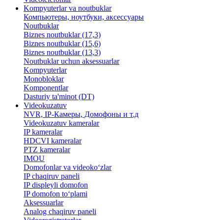
Kompyuterlar va noutbuklar
Компьютеры, ноутбуки, аксессуары
Noutbuklar
Biznes noutbuklar (17,3)
Biznes noutbuklar (15,6)
Biznes noutbuklar (13,3)
Noutbuklar uchun aksessuarlar
Kompyuterlar
Monobloklar
Komponentlar
Dasturiy ta'minot (DT)
Videokuzatuv
NVR, IP-Камеры, Домофоны и т.д
Videokuzatuv kameralar
IP kameralar
HDCVI kameralar
PTZ kameralar
IMOU
​Domofonlar va videoko‘zlar
IP chaqiruv paneli
IP displeyli domofon
IP domofon to‘plami
Aksessuarlar
Analog chaqiruv paneli