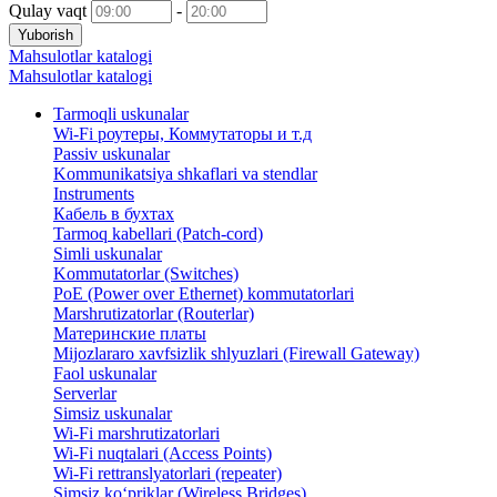
Qulay vaqt
-
Yuborish
Mahsulotlar katalogi
Mahsulotlar katalogi
Tarmoqli uskunalar
Wi-Fi роутеры, Коммутаторы и т.д
Passiv uskunalar
Kommunikatsiya shkaflari va stendlar
Instruments
Кабель в бухтах
Tarmoq kabellari (Patch-cord)
Simli uskunalar
Kommutatorlar (Switches)
PoE (Power over Ethernet) kommutatorlari
Marshrutizatorlar (Routerlar)
Материнские платы
Mijozlararo xavfsizlik shlyuzlari (Firewall Gateway)
Faol uskunalar
Serverlar
Simsiz uskunalar
Wi-Fi marshrutizatorlari
Wi-Fi nuqtalari (Access Points)
Wi-Fi rettranslyatorlari (repeater)
Simsiz ko‘priklar (Wireless Bridges)