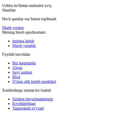
Ushbu bo'limda mahsulot yo'q
Sharhlar
Hech qanday maʼlumot topilmadi
Sharh yozing
Mening hisob qaydnomam
tizimga kirish
Hisob yaratish
Foydali havolalar
Biz haqimizda
Aloqa
Sayt xaritasi
Blog
O'ziga olib ketish punktlari
Xaridorlarga xizmat ko‘rsatish
Sizning buyurtmalaringiz
Kechiktirilgan
Taqqoslash ro'yxati