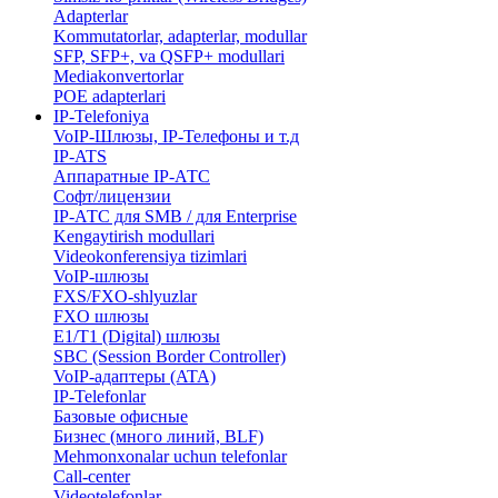
Adapterlar
Kommutatorlar, adapterlar, modullar
SFP, SFP+, va QSFP+ modullari
Mediakonvertorlar
POE adapterlari
IP-Telefoniya
VoIP-Шлюзы, IP-Телефоны и т.д
IP-ATS
Аппаратные IP-АТС
Софт/лицензии
IP-АТС для SMB / для Enterprise
Kengaytirish modullari
Videokonferensiya tizimlari
VoIP-шлюзы
FXS/FXO-shlyuzlar
FXO шлюзы
E1/T1 (Digital) шлюзы
SBC (Session Border Controller)
VoIP-адаптеры (ATA)
IP-Telefonlar
Базовые офисные
Бизнес (много линий, BLF)
​Mehmonxonalar uchun telefonlar
Call-center
​Videotelefonlar