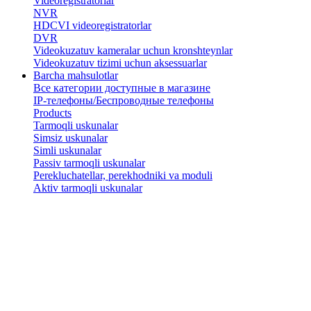
Videoregistratorlar
NVR
HDCVI videoregistratorlar
DVR
Videokuzatuv kameralar uchun kronshteynlar
​Videokuzatuv tizimi uchun aksessuarlar
Barcha mahsulotlar
Все категории доступные в магазине
IP-телефоны/Беспроводные телефоны
Products
Tarmoqli uskunalar
Simsiz uskunalar
Simli uskunalar
Passiv tarmoqli uskunalar
​Perekluchatellar, perekhodniki va moduli
Aktiv tarmoqli uskunalar