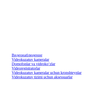
Видеонаблюдение
Videokuzatuv kameralar
​Domofonlar va videoko‘zlar
Videoregistratorlar
Videokuzatuv kameralar uchun kronshteynlar
​Videokuzatuv tizimi uchun aksessuarlar