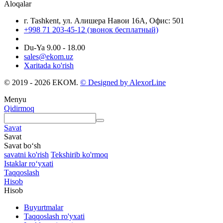
Aloqalar
г. Tashkent, ул. Алишера Навои 16А, Офис: 501
+998 71 203-45-12 (звонок бесплатный)
Du-Ya 9.00 - 18.00
sales@ekom.uz
Xaritada ko'rish
© 2019 - 2026 EKOM.
© Designed by AlexorLine
Menyu
Qidirmoq
Savat
Savat
Savat bo‘sh
savatni ko'rish
Tekshirib ko'rmoq
Istaklar roʻyxati
Taqqoslash
Hisob
Hisob
Buyurtmalar
Taqqoslash ro'yxati