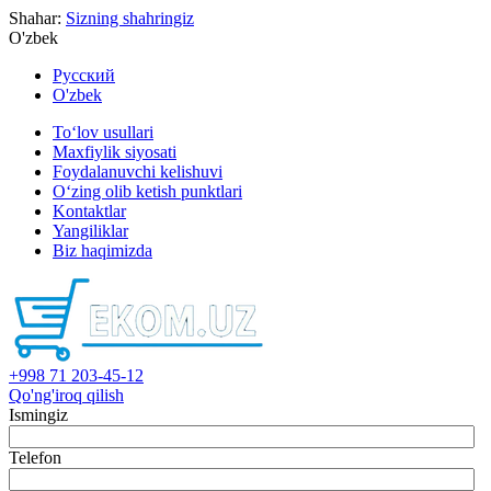
Shahar:
Sizning shahringiz
O'zbek
Русский
O'zbek
To‘lov usullari
Maxfiylik siyosati
Foydalanuvchi kelishuvi
O‘zing olib ketish punktlari
Kontaktlar
Yangiliklar
Biz haqimizda
+998 71 203-45-12
Qo'ng'iroq qilish
Ismingiz
Telefon