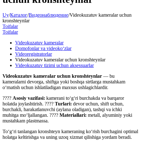
Uy
/
Каталог
/
Видеонаблюдение
/
Videokuzatuv kameralar uchun
kronshteynlar
Toifalar
Toifalar
Videokuzatuv kameralar
​Domofonlar va videoko‘zlar
Videoregistratorlar
Videokuzatuv kameralar uchun kronshteynlar
​Videokuzatuv tizimi uchun aksessuarlar
Videokuzatuv kameralar uchun kronshteynlar
— bu
kameralarni devorga, shiftga yoki boshqa sirtlarga mustahkam
o‘rnatish uchun ishlatiladigan maxsus ushlagichlardir.
????
Asosiy vazifasi:
kamerani to‘g‘ri burchakda va barqaror
holatda joylashtirish. ????
Turlari:
devor uchun, shift uchun,
burchakli, harakatlanuvchi (aylana oladigan), tashqi va ichki
muhitga mo‘ljallangan. ????
Materiallari:
metall, alyuminiy yoki
mustahkam plastmassa.
To‘g‘ri tanlangan kronshteyn kameraning ko‘rish burchagini optimal
holatga keltirishga va uning uzoq xizmat qilishiga yordam beradi.