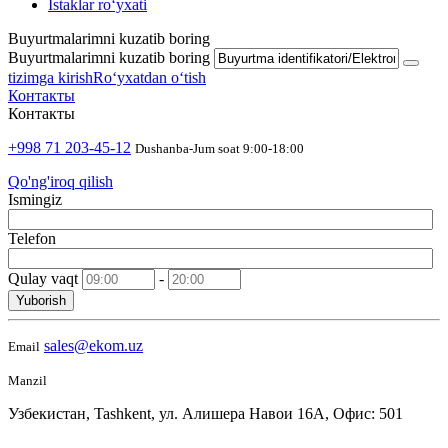
Istaklar roʻyxati
Buyurtmalarimni kuzatib boring
Buyurtmalarimni kuzatib boring
tizimga kirish
Roʻyxatdan oʻtish
Контакты
Контакты
+998 71 203-45-12
Dushanba-Jum soat 9:00-18:00
Qo'ng'iroq qilish
Ismingiz
Telefon
Qulay vaqt
-
Yuborish
sales@ekom.uz
Email
Manzil
Узбекистан, Tashkent, ул. Алишера Навои 16А, Офис: 501