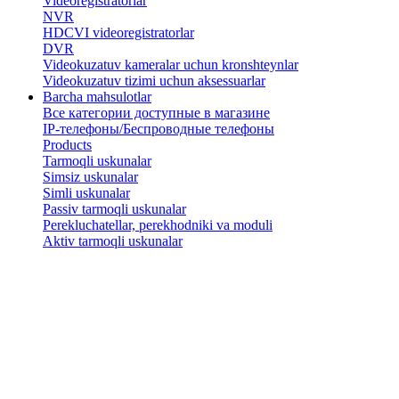
Videoregistratorlar
NVR
HDCVI videoregistratorlar
DVR
Videokuzatuv kameralar uchun kronshteynlar
​Videokuzatuv tizimi uchun aksessuarlar
Barcha mahsulotlar
Все категории доступные в магазине
IP-телефоны/Беспроводные телефоны
Products
Tarmoqli uskunalar
Simsiz uskunalar
Simli uskunalar
Passiv tarmoqli uskunalar
​Perekluchatellar, perekhodniki va moduli
Aktiv tarmoqli uskunalar