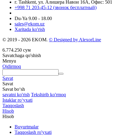
г. Tashkent, ул. Алишера Навои 16А, Офис: 501
+998 71 203-45-12 (звонок бесплатный)
Du-Ya 9.00 - 18.00
sales@ekom.uz
Xaritada ko'rish
© 2019 - 2026 EKOM.
© Designed by AlexorLine
6.774.250
сум
Savatchaga qo'shish
Menyu
Qidirmoq
Savat
Savat
Savat bo‘sh
savatni ko'rish
Tekshirib ko'rmoq
Istaklar roʻyxati
Taqqoslash
Hisob
Hisob
Buyurtmalar
Taqqoslash ro'yxati