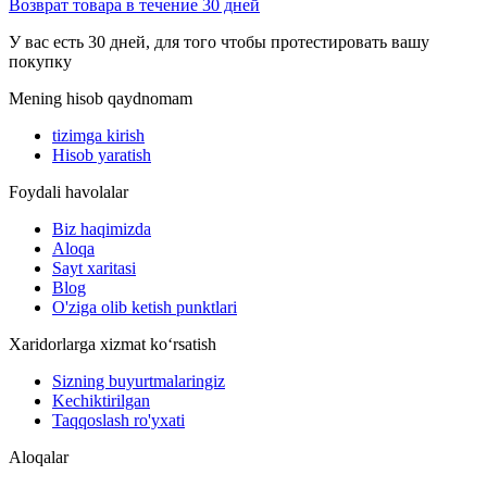
Возврат товара в течение 30 дней
У вас есть 30 дней, для того чтобы протестировать вашу
покупку
Mening hisob qaydnomam
tizimga kirish
Hisob yaratish
Foydali havolalar
Biz haqimizda
Aloqa
Sayt xaritasi
Blog
O'ziga olib ketish punktlari
Xaridorlarga xizmat ko‘rsatish
Sizning buyurtmalaringiz
Kechiktirilgan
Taqqoslash ro'yxati
Aloqalar