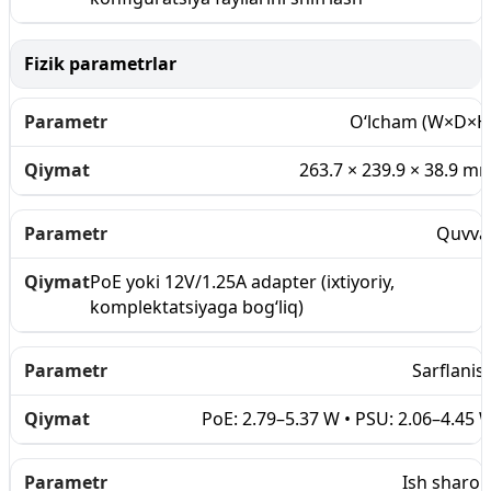
Fizik parametrlar
O‘lcham (W×D×H
263.7 × 239.9 × 38.9 m
Quvva
PoE yoki 12V/1.25A adapter (ixtiyoriy,
komplektatsiyaga bog‘liq)
Sarflanis
PoE: 2.79–5.37 W • PSU: 2.06–4.45 
Ish sharoit