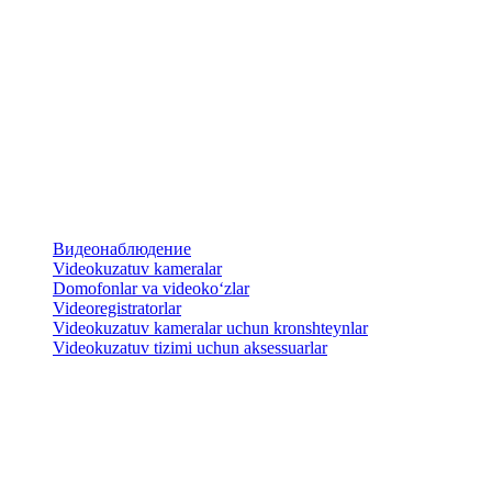
Видеонаблюдение
Videokuzatuv kameralar
​Domofonlar va videoko‘zlar
Videoregistratorlar
Videokuzatuv kameralar uchun kronshteynlar
​Videokuzatuv tizimi uchun aksessuarlar