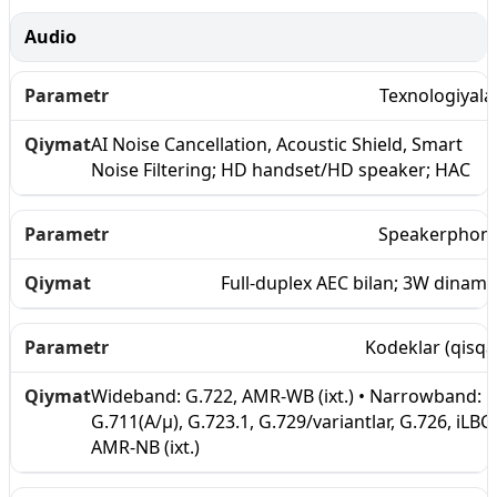
Audio
Texnologiyala
AI Noise Cancellation, Acoustic Shield, Smart
Noise Filtering; HD handset/HD speaker; HAC
Speakerphon
Full-duplex AEC bilan; 3W dinami
Kodeklar (qisqa
Wideband: G.722, AMR-WB (ixt.) • Narrowband:
G.711(A/μ), G.723.1, G.729/variantlar, G.726, iLBC,
AMR-NB (ixt.)