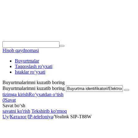
Hisob qaydnomasi
Buyurtmalar
Taqqoslash ro'yxati
Istaklar roʻyxati
Buyurtmalarimni kuzatib boring
Buyurtmalarimni kuzatib boring
tizimga kirish
Roʻyxatdan oʻtish
0
Savat
Savat bo‘sh
savatni ko'rish
Tekshirib ko'rmoq
Uy
/
Каталог
/
IP-telefoniya
/
Yealink SIP-T88W