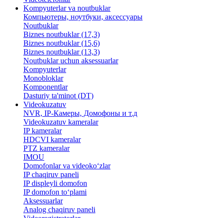
Kompyuterlar va noutbuklar
Компьютеры, ноутбуки, аксессуары
Noutbuklar
Biznes noutbuklar (17,3)
Biznes noutbuklar (15,6)
Biznes noutbuklar (13,3)
Noutbuklar uchun aksessuarlar
Kompyuterlar
Monobloklar
Komponentlar
Dasturiy ta'minot (DT)
Videokuzatuv
NVR, IP-Камеры, Домофоны и т.д
Videokuzatuv kameralar
IP kameralar
HDCVI kameralar
PTZ kameralar
IMOU
​Domofonlar va videoko‘zlar
IP chaqiruv paneli
IP displeyli domofon
IP domofon to‘plami
Aksessuarlar
Analog chaqiruv paneli