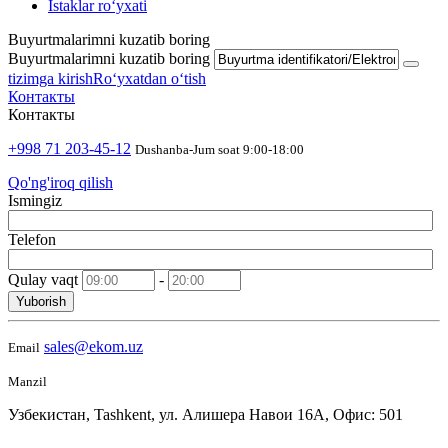
Istaklar roʻyxati
Buyurtmalarimni kuzatib boring
Buyurtmalarimni kuzatib boring
tizimga kirish
Roʻyxatdan oʻtish
Контакты
Контакты
+998 71 203-45-12
Dushanba-Jum soat 9:00-18:00
Qo'ng'iroq qilish
Ismingiz
Telefon
Qulay vaqt
-
Yuborish
sales@ekom.uz
Email
Manzil
Узбекистан, Tashkent, ул. Алишера Навои 16А, Офис: 501