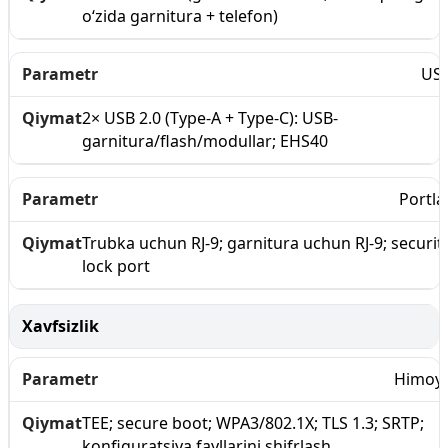
o‘zida garnitura + telefon)
US
2× USB 2.0 (Type-A + Type-C): USB-
garnitura/flash/modullar; EHS40
Portla
Trubka uchun RJ-9; garnitura uchun RJ-9; securit
lock port
Xavfsizlik
Himoy
TEE; secure boot; WPA3/802.1X; TLS 1.3; SRTP;
konfiguratsiya fayllarini shifrlash