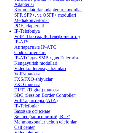
Adapterlar
Kommutatorlar, adapterlar, modullar
SFP, SFP+, va QSFP+ modullari
Mediakonvertorlar
POE adapterlari
IP-Telefoniya
VoIP-Шлюзы, IP-Телефоны и т.д
IP-ATS
Аппаратные IP-АТС
Софт/лицензии
IP-АТС для SMB / для Enterprise
Kengaytirish modullari
Videokonferensiya tizimlari
VoIP-шлюзы
FXS/FXO-shlyuzlar
FXO шлюзы
E1/T1 (Digital) шлюзы
SBC (Session Border Controller)
VoIP-адаптеры (ATA)
IP-Telefonlar
Базовые офисные
Бизнес (много линий, BLF)
​Mehmonxonalar uchun telefonlar
Call-center
​Videotelefonlar