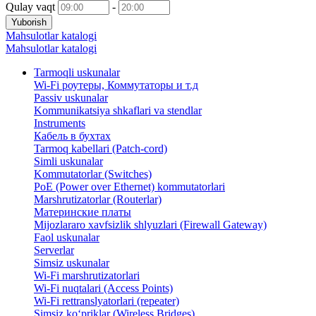
Qulay vaqt
-
Yuborish
Mahsulotlar katalogi
Mahsulotlar katalogi
Tarmoqli uskunalar
Wi-Fi роутеры, Коммутаторы и т.д
Passiv uskunalar
Kommunikatsiya shkaflari va stendlar
Instruments
Кабель в бухтах
Tarmoq kabellari (Patch-cord)
Simli uskunalar
Kommutatorlar (Switches)
PoE (Power over Ethernet) kommutatorlari
Marshrutizatorlar (Routerlar)
Материнские платы
Mijozlararo xavfsizlik shlyuzlari (Firewall Gateway)
Faol uskunalar
Serverlar
Simsiz uskunalar
Wi-Fi marshrutizatorlari
Wi-Fi nuqtalari (Access Points)
Wi-Fi rettranslyatorlari (repeater)
Simsiz ko‘priklar (Wireless Bridges)