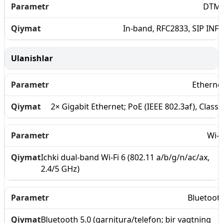
DTM
In-band, RFC2833, SIP INF
Ulanishlar
Etherne
2× Gigabit Ethernet; PoE (IEEE 802.3af), Class 
Wi-F
Ichki dual-band Wi-Fi 6 (802.11 a/b/g/n/ac/ax,
2.4/5 GHz)
Bluetoot
Bluetooth 5.0 (garnitura/telefon; bir vaqtning