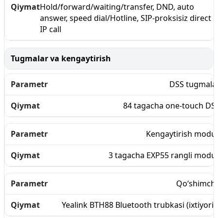
Hold/forward/waiting/transfer, DND, auto
answer, speed dial/Hotline, SIP-proksisiz direct
IP call
Tugmalar va kengaytirish
DSS tugmala
84 tagacha one-touch DS
Kengaytirish modul
3 tagacha EXP55 rangli modul
Qo‘shimch
Yealink BTH88 Bluetooth trubkasi (ixtiyoriy