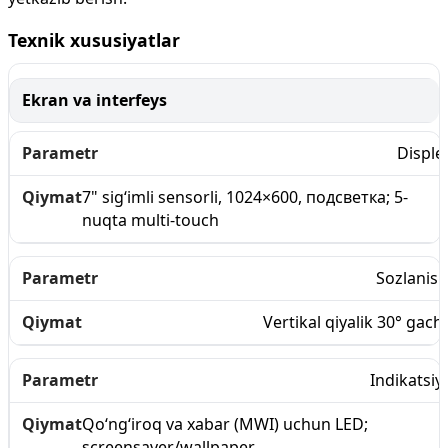
Texnik xususiyatlar
Ekran va interfeys
Disple
7" sig‘imli sensorli, 1024×600, подсветка; 5-
nuqta multi-touch
Sozlanish
Vertikal qiyalik 30° gach
Indikatsiy
Qo‘ng‘iroq va xabar (MWI) uchun LED;
screensaver/wallpaper