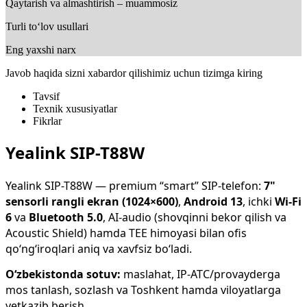
Qaytarish va almashtirish – muammosiz
Turli to‘lov usullari
Eng yaxshi narx
Javob haqida sizni xabardor qilishimiz uchun tizimga kiring
Tavsif
Texnik xususiyatlar
Fikrlar
Yealink SIP-T88W
Yealink SIP-T88W — premium “smart” SIP-telefon:
7"
sensorli rangli ekran (1024×600)
,
Android 13
, ichki
Wi-Fi
6
va
Bluetooth 5.0
, AI-audio (shovqinni bekor qilish va
Acoustic Shield) hamda TEE himoyasi bilan ofis
qo‘ng‘iroqlari aniq va xavfsiz bo‘ladi.
O‘zbekistonda sotuv:
maslahat, IP-ATC/provayderga
mos tanlash, sozlash va Toshkent hamda viloyatlarga
yetkazib berish.