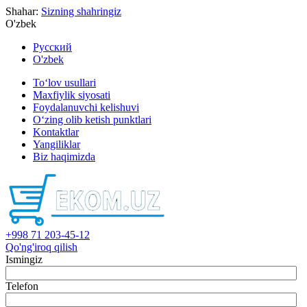
Shahar:
Sizning shahringiz
O'zbek
Русский
O'zbek
To‘lov usullari
Maxfiylik siyosati
Foydalanuvchi kelishuvi
O‘zing olib ketish punktlari
Kontaktlar
Yangiliklar
Biz haqimizda
+998 71 203-45-12
Qo'ng'iroq qilish
Ismingiz
Telefon