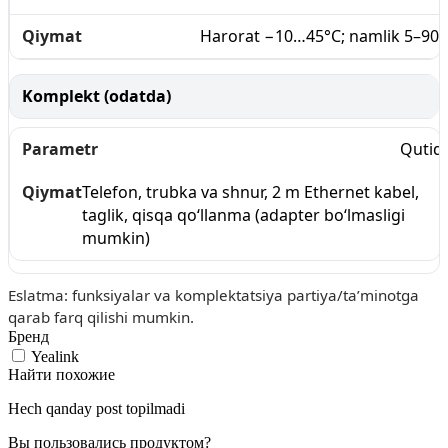
Harorat −10…45°C; namlik 5–90
Komplekt (odatda)
Qutid
Telefon, trubka va shnur, 2 m Ethernet kabel,
taglik, qisqa qo‘llanma (adapter bo‘lmasligi
mumkin)
Eslatma: funksiyalar va komplektatsiya partiya/ta’minotga
qarab farq qilishi mumkin.
Бренд
Yealink
Найти похожие
Hech qanday post topilmadi
Вы пользовались продуктом?