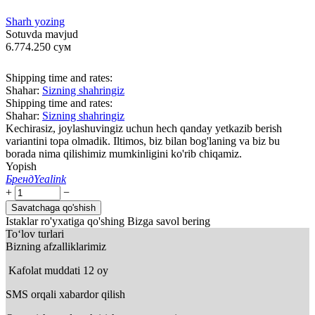
Sharh yozing
Sotuvda mavjud
6.774.250
сум
Shipping time and rates:
Shahar:
Sizning shahringiz
Shipping time and rates:
Shahar:
Sizning shahringiz
Kechirasiz, joylashuvingiz uchun hech qanday yetkazib berish
variantini topa olmadik. Iltimos, biz bilan bog'laning va biz bu
borada nima qilishimiz mumkinligini ko'rib chiqamiz.
Yopish
Бренд
Yealink
+
−
Savatchaga qo'shish
Istaklar ro'yxatiga qo'shing
Bizga savol bering
To‘lov turlari
Bizning afzalliklarimiz
Kafolat muddati 12 oy
SMS orqali xabardor qilish