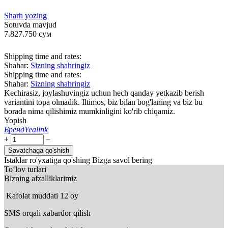
Sharh yozing
Sotuvda mavjud
7.827.750
сум
Shipping time and rates:
Shahar:
Sizning shahringiz
Shipping time and rates:
Shahar:
Sizning shahringiz
Kechirasiz, joylashuvingiz uchun hech qanday yetkazib berish
variantini topa olmadik. Iltimos, biz bilan bog'laning va biz bu
borada nima qilishimiz mumkinligini ko'rib chiqamiz.
Yopish
Бренд
Yealink
+
−
Savatchaga qo'shish
Istaklar ro'yxatiga qo'shing
Bizga savol bering
To‘lov turlari
Bizning afzalliklarimiz
Kafolat muddati 12 oy
SMS orqali xabardor qilish