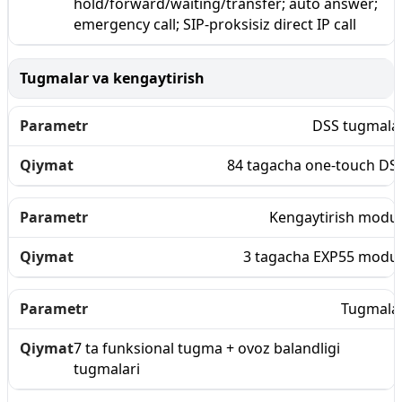
hold/forward/waiting/transfer; auto answer;
emergency call; SIP-proksisiz direct IP call
Tugmalar va kengaytirish
DSS tugmala
84 tagacha one-touch DS
Kengaytirish modul
3 tagacha EXP55 modul
Tugmala
7 ta funksional tugma + ovoz balandligi
tugmalari