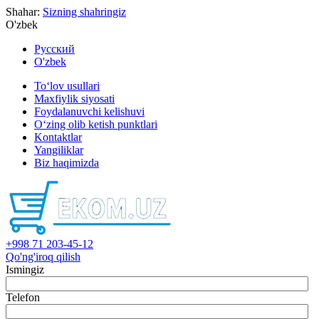
Shahar:
Sizning shahringiz
O'zbek
Русский
O'zbek
To‘lov usullari
Maxfiylik siyosati
Foydalanuvchi kelishuvi
O‘zing olib ketish punktlari
Kontaktlar
Yangiliklar
Biz haqimizda
+998 71 203-45-12
Qo'ng'iroq qilish
Ismingiz
Telefon