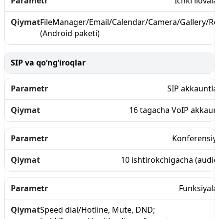
Ichki ilovala
FileManager/Email/Calendar/Camera/Gallery/R
(Android paketi)
SIP va qo‘ng‘iroqlar
SIP akkauntla
16 tagacha VoIP akkaun
Konferensiy
10 ishtirokchigacha (audio
Funksiyala
Speed dial/Hotline, Mute, DND;