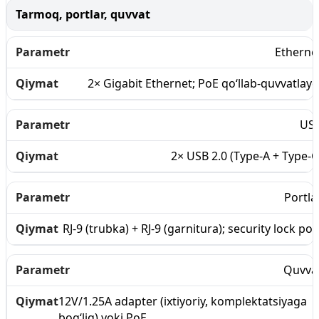
Tarmoq, portlar, quvvat
Etherne
2× Gigabit Ethernet; PoE qo‘llab-quvvatlayd
US
2× USB 2.0 (Type-A + Type-C
Portla
RJ-9 (trubka) + RJ-9 (garnitura); security lock por
Quvva
12V/1.25A adapter (ixtiyoriy, komplektatsiyaga
bog‘liq) yoki PoE