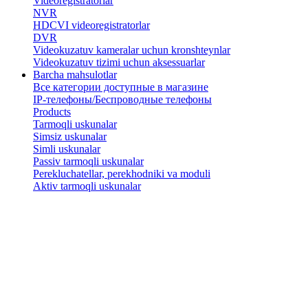
Videoregistratorlar
NVR
HDCVI videoregistratorlar
DVR
Videokuzatuv kameralar uchun kronshteynlar
​Videokuzatuv tizimi uchun aksessuarlar
Barcha mahsulotlar
Все категории доступные в магазине
IP-телефоны/Беспроводные телефоны
Products
Tarmoqli uskunalar
Simsiz uskunalar
Simli uskunalar
Passiv tarmoqli uskunalar
​Perekluchatellar, perekhodniki va moduli
Aktiv tarmoqli uskunalar