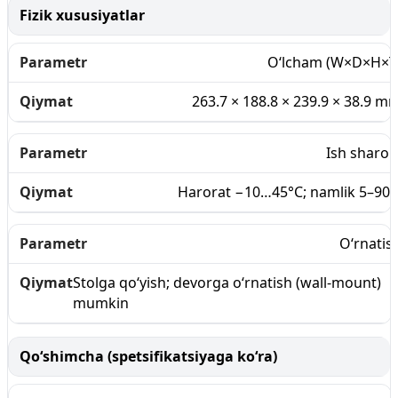
Fizik xususiyatlar
O‘lcham (W×D×H×T
263.7 × 188.8 × 239.9 × 38.9 m
Ish sharoit
Harorat −10…45°C; namlik 5–90
O‘rnatis
Stolga qo‘yish; devorga o‘rnatish (wall-mount)
mumkin
Qo‘shimcha (spetsifikatsiyaga ko‘ra)