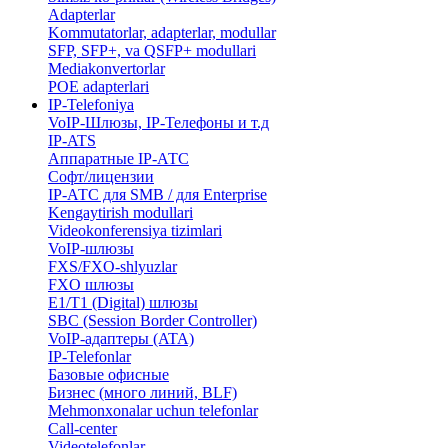
Adapterlar
Kommutatorlar, adapterlar, modullar
SFP, SFP+, va QSFP+ modullari
Mediakonvertorlar
POE adapterlari
IP-Telefoniya
VoIP-Шлюзы, IP-Телефоны и т.д
IP-ATS
Аппаратные IP-АТС
Софт/лицензии
IP-АТС для SMB / для Enterprise
Kengaytirish modullari
Videokonferensiya tizimlari
VoIP-шлюзы
FXS/FXO-shlyuzlar
FXO шлюзы
E1/T1 (Digital) шлюзы
SBC (Session Border Controller)
VoIP-адаптеры (ATA)
IP-Telefonlar
Базовые офисные
Бизнес (много линий, BLF)
​Mehmonxonalar uchun telefonlar
Call-center
​Videotelefonlar