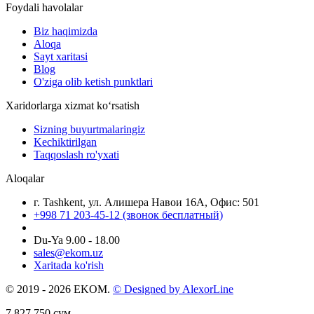
Foydali havolalar
Biz haqimizda
Aloqa
Sayt xaritasi
Blog
O'ziga olib ketish punktlari
Xaridorlarga xizmat ko‘rsatish
Sizning buyurtmalaringiz
Kechiktirilgan
Taqqoslash ro'yxati
Aloqalar
г. Tashkent, ул. Алишера Навои 16А, Офис: 501
+998 71 203-45-12 (звонок бесплатный)
Du-Ya 9.00 - 18.00
sales@ekom.uz
Xaritada ko'rish
© 2019 - 2026 EKOM.
© Designed by AlexorLine
7.827.750
сум