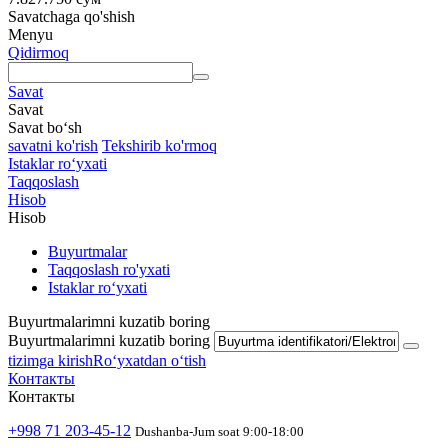
Savatchaga qo'shish
Menyu
Qidirmoq
Savat
Savat
Savat bo‘sh
savatni ko'rish
Tekshirib ko'rmoq
Istaklar roʻyxati
Taqqoslash
Hisob
Hisob
Buyurtmalar
Taqqoslash ro'yxati
Istaklar roʻyxati
Buyurtmalarimni kuzatib boring
Buyurtmalarimni kuzatib boring
tizimga kirish
Roʻyxatdan oʻtish
Контакты
Контакты
+998 71 203-45-12
Dushanba-Jum soat 9:00-18:00