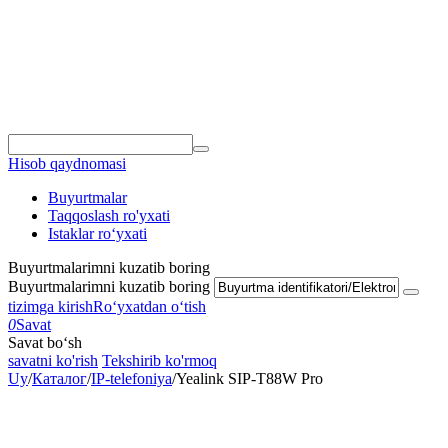
Hisob qaydnomasi
Buyurtmalar
Taqqoslash ro'yxati
Istaklar roʻyxati
Buyurtmalarimni kuzatib boring
Buyurtmalarimni kuzatib boring
tizimga kirish
Roʻyxatdan oʻtish
0
Savat
Savat bo‘sh
savatni ko'rish
Tekshirib ko'rmoq
Uy
/
Каталог
/
IP-telefoniya
/
Yealink SIP-T88W Pro