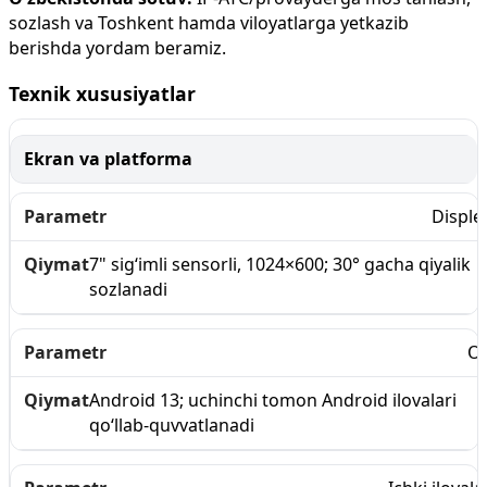
sozlash va Toshkent hamda viloyatlarga yetkazib
berishda yordam beramiz.
Texnik xususiyatlar
Ekran va platforma
Disple
7" sig‘imli sensorli, 1024×600; 30° gacha qiyalik
sozlanadi
O
Android 13; uchinchi tomon Android ilovalari
qo‘llab-quvvatlanadi