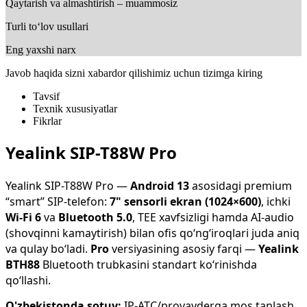
Qaytarish va almashtirish – muammosiz
Turli to‘lov usullari
Eng yaxshi narx
Javob haqida sizni xabardor qilishimiz uchun tizimga kiring
Tavsif
Texnik xususiyatlar
Fikrlar
Yealink SIP-T88W Pro
Yealink SIP-T88W Pro —
Android 13
asosidagi premium
“smart” SIP-telefon:
7" sensorli ekran (1024×600)
, ichki
Wi-Fi 6
va
Bluetooth 5.0
, TEE xavfsizligi hamda AI-audio
(shovqinni kamaytirish) bilan ofis qo‘ng‘iroqlari juda aniq
va qulay bo‘ladi.
Pro
versiyasining asosiy farqi —
Yealink
BTH88
Bluetooth trubkasini standart ko‘rinishda
qo‘llashi.
O'zbekistonda sotuv:
IP-ATC/provayderga mos tanlash,