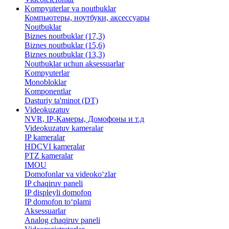
Kompyuterlar va noutbuklar
Компьютеры, ноутбуки, аксессуары
Noutbuklar
Biznes noutbuklar (17,3)
Biznes noutbuklar (15,6)
Biznes noutbuklar (13,3)
Noutbuklar uchun aksessuarlar
Kompyuterlar
Monobloklar
Komponentlar
Dasturiy ta'minot (DT)
Videokuzatuv
NVR, IP-Камеры, Домофоны и т.д
Videokuzatuv kameralar
IP kameralar
HDCVI kameralar
PTZ kameralar
IMOU
​Domofonlar va videoko‘zlar
IP chaqiruv paneli
IP displeyli domofon
IP domofon to‘plami
Aksessuarlar
Analog chaqiruv paneli