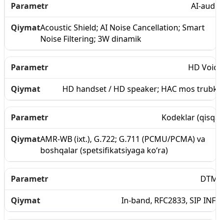
AI-audi
Acoustic Shield; AI Noise Cancellation; Smart
Noise Filtering; 3W dinamik
HD Voic
HD handset / HD speaker; HAC mos trubk
Kodeklar (qisqa
AMR-WB (ixt.), G.722; G.711 (PCMU/PCMA) va
boshqalar (spetsifikatsiyaga ko‘ra)
DTM
In-band, RFC2833, SIP INF