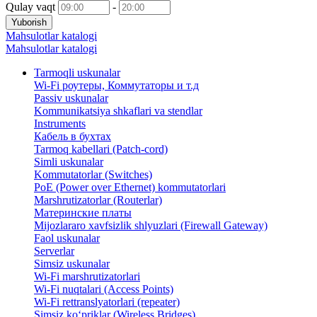
Qulay vaqt
-
Yuborish
Mahsulotlar katalogi
Mahsulotlar katalogi
Tarmoqli uskunalar
Wi-Fi роутеры, Коммутаторы и т.д
Passiv uskunalar
Kommunikatsiya shkaflari va stendlar
Instruments
Кабель в бухтах
Tarmoq kabellari (Patch-cord)
Simli uskunalar
Kommutatorlar (Switches)
PoE (Power over Ethernet) kommutatorlari
Marshrutizatorlar (Routerlar)
Материнские платы
Mijozlararo xavfsizlik shlyuzlari (Firewall Gateway)
Faol uskunalar
Serverlar
Simsiz uskunalar
Wi-Fi marshrutizatorlari
Wi-Fi nuqtalari (Access Points)
Wi-Fi rettranslyatorlari (repeater)
Simsiz ko‘priklar (Wireless Bridges)