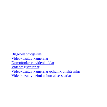
Видеонаблюдение
Videokuzatuv kameralar
​Domofonlar va videoko‘zlar
Videoregistratorlar
Videokuzatuv kameralar uchun kronshteynlar
​Videokuzatuv tizimi uchun aksessuarlar