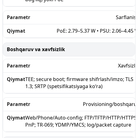
Sarflanis
PoE: 2.79–5.37 W • PSU: 2.06–4.45 
Boshqaruv va xavfsizlik
Xavfsizli
TEE; secure boot; firmware shifrlash/imzo; TLS
1.3; SRTP (spetsifikatsiyaga ko‘ra)
Provisioning/boshqaru
Web/Phone/Auto-config; FTP/TFTP/HTTP/HTTPS;
PnP; TR-069; YDMP/YMCS; log/packet capture