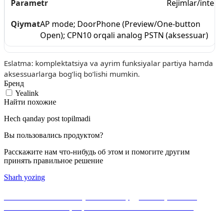
Rejimlar/integ
AP mode; DoorPhone (Preview/One-button
Open); CPN10 orqali analog PSTN (aksessuar)
Eslatma: komplektatsiya va ayrim funksiyalar partiya hamda
aksessuarlarga bog‘liq bo‘lishi mumkin.
Бренд
Yealink
Найти похожие
Hech qanday post topilmadi
Вы пользовались продуктом?
Расскажите нам что-нибудь об этом и помогите другим
принять правильное решение
Sharh yozing
Если Вы не нашли нужного оборудования, можете
ознакомиться с официальным каталогом MikroTik