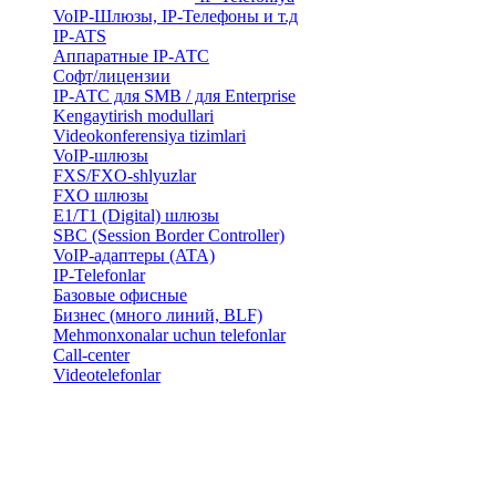
VoIP-Шлюзы, IP-Телефоны и т.д
IP-ATS
Аппаратные IP-АТС
Софт/лицензии
IP-АТС для SMB / для Enterprise
Kengaytirish modullari
Videokonferensiya tizimlari
VoIP-шлюзы
FXS/FXO-shlyuzlar
FXO шлюзы
E1/T1 (Digital) шлюзы
SBC (Session Border Controller)
VoIP-адаптеры (ATA)
IP-Telefonlar
Базовые офисные
Бизнес (много линий, BLF)
​Mehmonxonalar uchun telefonlar
Call-center
​Videotelefonlar