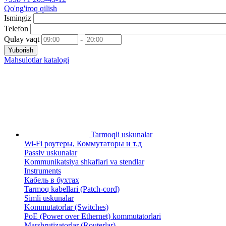
Qo'ng'iroq qilish
Ismingiz
Telefon
Qulay vaqt
-
Yuborish
Mahsulotlar katalogi
Tarmoqli uskunalar
Wi-Fi роутеры, Коммутаторы и т.д
Passiv uskunalar
Kommunikatsiya shkaflari va stendlar
Instruments
Кабель в бухтах
Tarmoq kabellari (Patch-cord)
Simli uskunalar
Kommutatorlar (Switches)
PoE (Power over Ethernet) kommutatorlari
Marshrutizatorlar (Routerlar)