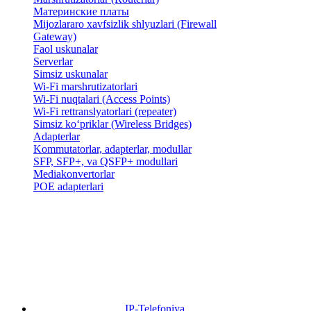
Материнские платы
Mijozlararo xavfsizlik shlyuzlari (Firewall
Gateway)
Faol uskunalar
Serverlar
Simsiz uskunalar
Wi-Fi marshrutizatorlari
Wi-Fi nuqtalari (Access Points)
Wi-Fi rettranslyatorlari (repeater)
Simsiz ko‘priklar (Wireless Bridges)
Adapterlar
Kommutatorlar, adapterlar, modullar
SFP, SFP+, va QSFP+ modullari
Mediakonvertorlar
POE adapterlari
IP-Telefoniya