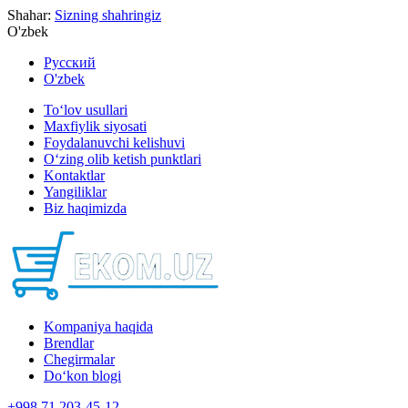
Shahar:
Sizning shahringiz
O'zbek
Русский
O'zbek
To‘lov usullari
Maxfiylik siyosati
Foydalanuvchi kelishuvi
O‘zing olib ketish punktlari
Kontaktlar
Yangiliklar
Biz haqimizda
Kompaniya haqida
Brendlar
Chegirmalar
Do‘kon blogi
+998 71 203-45-12