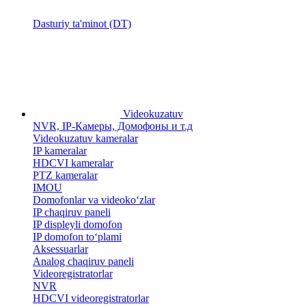
Dasturiy ta'minot (DT)
Videokuzatuv
NVR, IP-Камеры, Домофоны и т.д
Videokuzatuv kameralar
IP kameralar
HDCVI kameralar
PTZ kameralar
IMOU
​Domofonlar va videoko‘zlar
IP chaqiruv paneli
IP displeyli domofon
IP domofon to‘plami
Aksessuarlar
Analog chaqiruv paneli
Videoregistratorlar
NVR
HDCVI videoregistratorlar