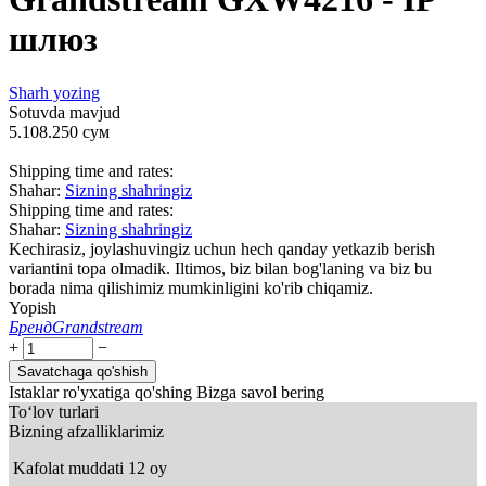
шлюз
Sharh yozing
Sotuvda mavjud
5.108.250
сум
Shipping time and rates:
Shahar:
Sizning shahringiz
Shipping time and rates:
Shahar:
Sizning shahringiz
Kechirasiz, joylashuvingiz uchun hech qanday yetkazib berish
variantini topa olmadik. Iltimos, biz bilan bog'laning va biz bu
borada nima qilishimiz mumkinligini ko'rib chiqamiz.
Yopish
Бренд
Grandstream
+
−
Savatchaga qo'shish
Istaklar ro'yxatiga qo'shing
Bizga savol bering
To‘lov turlari
Bizning afzalliklarimiz
Kafolat muddati 12 oy