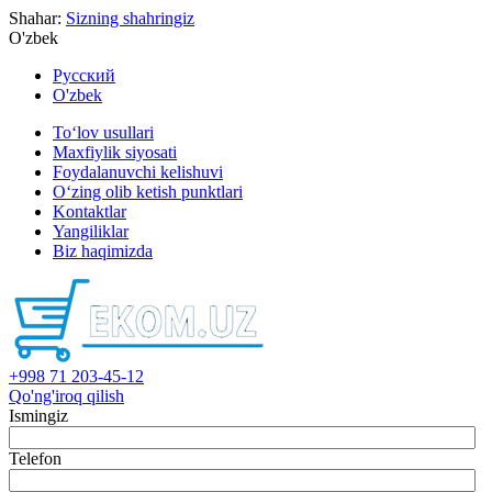
Shahar:
Sizning shahringiz
O'zbek
Русский
O'zbek
To‘lov usullari
Maxfiylik siyosati
Foydalanuvchi kelishuvi
O‘zing olib ketish punktlari
Kontaktlar
Yangiliklar
Biz haqimizda
+998 71 203-45-12
Qo'ng'iroq qilish
Ismingiz
Telefon