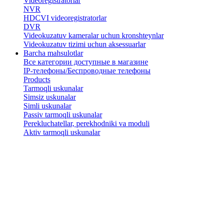
Videoregistratorlar
NVR
HDCVI videoregistratorlar
DVR
Videokuzatuv kameralar uchun kronshteynlar
​Videokuzatuv tizimi uchun aksessuarlar
Barcha mahsulotlar
Все категории доступные в магазине
IP-телефоны/Беспроводные телефоны
Products
Tarmoqli uskunalar
Simsiz uskunalar
Simli uskunalar
Passiv tarmoqli uskunalar
​Perekluchatellar, perekhodniki va moduli
Aktiv tarmoqli uskunalar