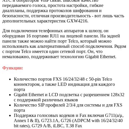
АТС и операторов VoIP связи. Высокое качество
передаваемого голоса, простота настройки, гибкие
диалпланы, поддержка протоколов шифрования и
безопасности, отличная производительность - вот лишь часть
дополнительных характеристик GXW4216.
Для подключения телефонных аппаратов к шлюзу, он
оборудован 16 портами RJ11 на лицевой панели. На задней
панели также можно найти порт Telco, который можно
использовать как альтернативный способ подключения. Рядом
с портом Telco имеется один сетевой порт. Он, что
немаловажно, поддерживает технологию Gigabit Ethernet.
Функции:
Количество портов FXS 16/24/32/48 c 50-pin Telco
коннектором, а также LED индикация для каждого
порта
Gigabit Ethernet и LCD подсветка с разрешением 128х32
с поддержкой различных языков
Количество SIP профилей 2/3/4 для системы и для FXS
порта
Поддержка голосовых кодеков и Fax включая G711(a/μ,
Annex I & II), G723.1A, G726 (ADPCM with 16/24/32/40
bit rates), G729 A/B, iLBC, T.38 Fax