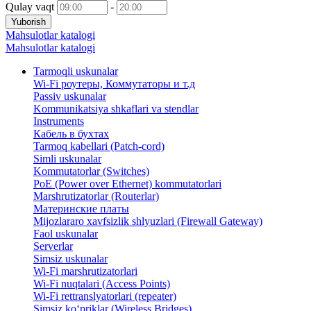
Qulay vaqt
-
Yuborish
Mahsulotlar katalogi
Mahsulotlar katalogi
Tarmoqli uskunalar
Wi-Fi роутеры, Коммутаторы и т.д
Passiv uskunalar
Kommunikatsiya shkaflari va stendlar
Instruments
Кабель в бухтах
Tarmoq kabellari (Patch-cord)
Simli uskunalar
Kommutatorlar (Switches)
PoE (Power over Ethernet) kommutatorlari
Marshrutizatorlar (Routerlar)
Материнские платы
Mijozlararo xavfsizlik shlyuzlari (Firewall Gateway)
Faol uskunalar
Serverlar
Simsiz uskunalar
Wi-Fi marshrutizatorlari
Wi-Fi nuqtalari (Access Points)
Wi-Fi rettranslyatorlari (repeater)
Simsiz ko‘priklar (Wireless Bridges)