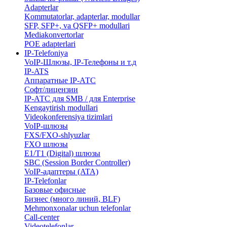
Adapterlar
Kommutatorlar, adapterlar, modullar
SFP, SFP+, va QSFP+ modullari
Mediakonvertorlar
POE adapterlari
IP-Telefoniya
VoIP-Шлюзы, IP-Телефоны и т.д
IP-ATS
Аппаратные IP-АТС
Софт/лицензии
IP-АТС для SMB / для Enterprise
Kengaytirish modullari
Videokonferensiya tizimlari
VoIP-шлюзы
FXS/FXO-shlyuzlar
FXO шлюзы
E1/T1 (Digital) шлюзы
SBC (Session Border Controller)
VoIP-адаптеры (ATA)
IP-Telefonlar
Базовые офисные
Бизнес (много линий, BLF)
​Mehmonxonalar uchun telefonlar
Call-center
​Videotelefonlar