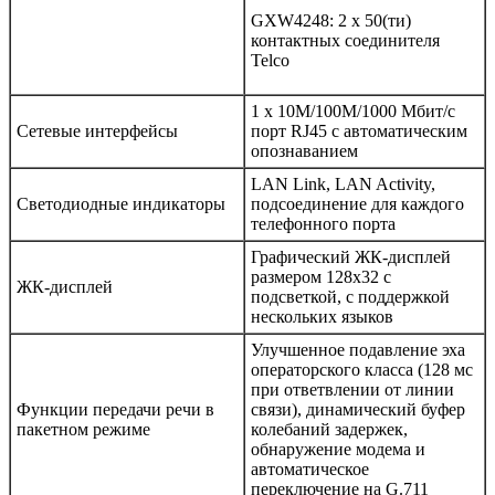
GXW4248: 2 x 50(ти)
контактных соединителя
Telco
1 x 10M/100M/1000 Мбит/с
Сетевые интерфейсы
порт RJ45 с автоматическим
опознаванием
LAN Link, LAN Activity,
Светодиодные индикаторы
подсоединение для каждого
телефонного порта
Графический ЖК-дисплей
размером 128x32 с
ЖК-дисплей
подсветкой, с поддержкой
нескольких языков
Улучшенное подавление эха
операторского класса (128 мс
при ответвлении от линии
Функции передачи речи в
связи), динамический буфер
пакетном режиме
колебаний задержек,
обнаружение модема и
автоматическое
переключение на G.711