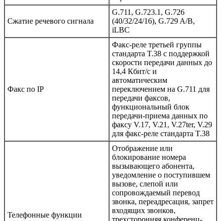
G.711, G.723.1, G.726
Сжатие речевого сигнала
(40/32/24/16), G.729 A/B,
iLBC
Факс-реле третьей группы
стандарта T.38 с поддержкой
скорости передачи данных до
14,4 Кбит/с и
автоматическим
Факс по IP
переключением на G.711 для
передачи факсов,
функциональный блок
передачи-приема данных по
факсу V.17, V.21, V.27ter, V.29
для факс-реле стандарта T.38
Отображение или
блокирование номера
вызывающего абонента,
уведомление о поступившем
вызове, слепой или
сопровождаемый перевод
звонка, переадресация, запрет
входящих звонков,
Телефонные функции
трехсторонняя конференц-