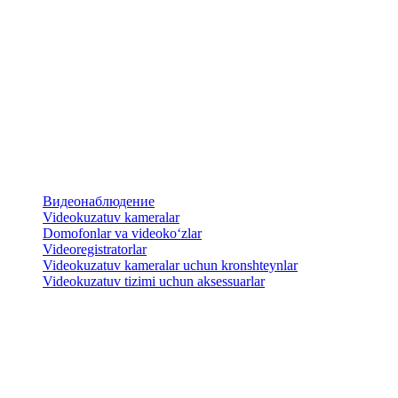
Видеонаблюдение
Videokuzatuv kameralar
​Domofonlar va videoko‘zlar
Videoregistratorlar
Videokuzatuv kameralar uchun kronshteynlar
​Videokuzatuv tizimi uchun aksessuarlar