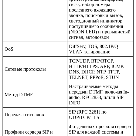
связь, набор номера
последнего входящего
звонка, поисковый вызов,
светодиодный индикатор
поступившего сообщения
(NEON LED) и прерывистый
сигнал, автодозвон
DiffServ, TOS, 802.1P/Q
QoS
VLAN тегирование
TCP/UDP, RTP/RTCP,
HTTP/HTTPS, ARP, ICMP,
Сетевые протоколы
DNS, DHCP, NTP, TFTP,
TELNET, PPPoE, STUN
Настраиваемые методы
передачи DTMF, включая In-
Метод DTMF
audio, RFC2833, и/или SIP
INFO
SIP (RFC 3261) по
Передача сигналов
UDP/TCP/TLS
4 отдельных профиля сервера
Профили сервера SIP и
SIP для каждой системы и