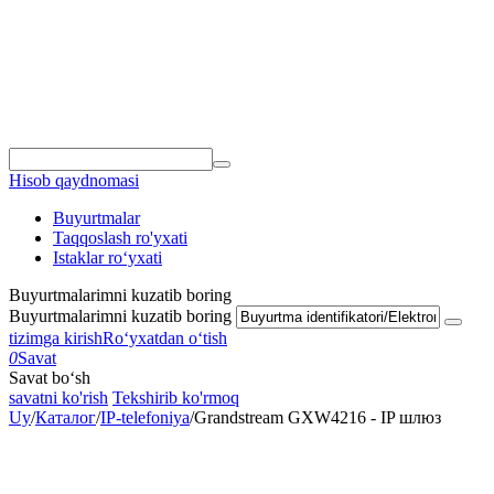
Hisob qaydnomasi
Buyurtmalar
Taqqoslash ro'yxati
Istaklar roʻyxati
Buyurtmalarimni kuzatib boring
Buyurtmalarimni kuzatib boring
tizimga kirish
Roʻyxatdan oʻtish
0
Savat
Savat bo‘sh
savatni ko'rish
Tekshirib ko'rmoq
Uy
/
Каталог
/
IP-telefoniya
/
Grandstream GXW4216 - IP шлюз