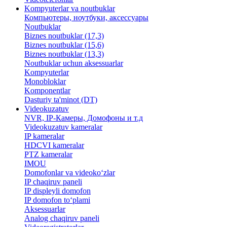
Kompyuterlar va noutbuklar
Компьютеры, ноутбуки, аксессуары
Noutbuklar
Biznes noutbuklar (17,3)
Biznes noutbuklar (15,6)
Biznes noutbuklar (13,3)
Noutbuklar uchun aksessuarlar
Kompyuterlar
Monobloklar
Komponentlar
Dasturiy ta'minot (DT)
Videokuzatuv
NVR, IP-Камеры, Домофоны и т.д
Videokuzatuv kameralar
IP kameralar
HDCVI kameralar
PTZ kameralar
IMOU
​Domofonlar va videoko‘zlar
IP chaqiruv paneli
IP displeyli domofon
IP domofon to‘plami
Aksessuarlar
Analog chaqiruv paneli