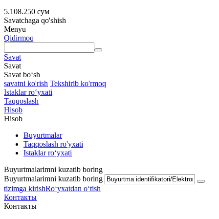
5.108.250
сум
Savatchaga qo'shish
Menyu
Qidirmoq
Savat
Savat
Savat bo‘sh
savatni ko'rish
Tekshirib ko'rmoq
Istaklar roʻyxati
Taqqoslash
Hisob
Hisob
Buyurtmalar
Taqqoslash ro'yxati
Istaklar roʻyxati
Buyurtmalarimni kuzatib boring
Buyurtmalarimni kuzatib boring
tizimga kirish
Roʻyxatdan oʻtish
Контакты
Контакты