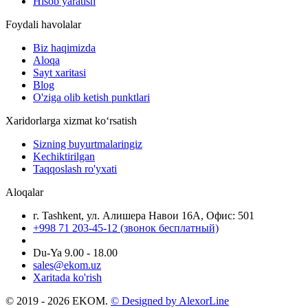
Hisob yaratish
Foydali havolalar
Biz haqimizda
Aloqa
Sayt xaritasi
Blog
O'ziga olib ketish punktlari
Xaridorlarga xizmat ko‘rsatish
Sizning buyurtmalaringiz
Kechiktirilgan
Taqqoslash ro'yxati
Aloqalar
г. Tashkent, ул. Алишера Навои 16А, Офис: 501
+998 71 203-45-12 (звонок бесплатный)
Du-Ya 9.00 - 18.00
sales@ekom.uz
Xaritada ko'rish
© 2019 - 2026 EKOM.
© Designed by AlexorLine