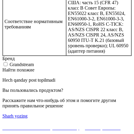
США: часть 15 (CFR 47)
класс B Совет Европы:
EN55022 класс B, EN55024,
EN61000-3-2, EN61000-3-3,
Соответствие нормативным
EN60950-1, RoHS C-TICK:
требованиям
AS/NZS CISPR 22 класс B,
AS/NZS CISPR 24, AS/NZS
60950 ITU-T K.21 (базовый
уровень проверки); UL 60950
(адаптер питания)
Бренд
Grandstream
Найти похожие
Hech qanday post topilmadi
Вы пользовались продуктом?
Расскажите нам что-нибудь об этом и помогите другим
принять правильное решение
Sharh yozing
Если Вы не нашли нужного оборудования, можете