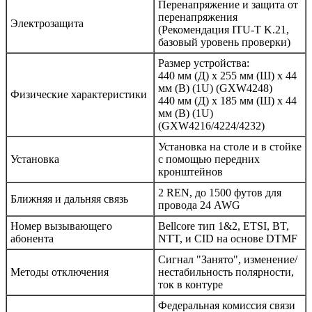
Перенапряжение и защита от
перенапряжения
Электрозащита
(Рекомендация ITU-T K.21,
базовый уровень проверки)
Размер устройства:
440 мм (Д) x 255 мм (Ш) x 44
мм (В) (1U) (GXW4248)
Физические характеристики
440 мм (Д) x 185 мм (Ш) x 44
мм (В) (1U)
(GXW4216/4224/4232)
Установка на столе и в стойке
Установка
с помощью передних
кронштейнов
2 REN, до 1500 футов для
Ближняя и дальняя связь
провода 24 AWG
Номер вызывающего
Bellcore тип 1&2, ETSI, BT,
абонента
NTT, и CID на основе DTMF
Сигнал "Занято", изменение/
Методы отключения
нестабильность полярности,
ток в контуре
Федеральная комиссия связи