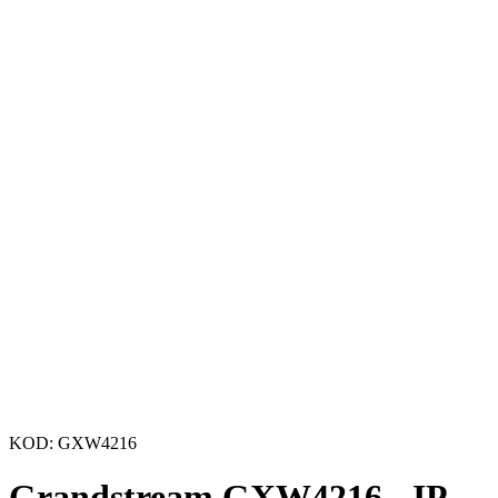
KOD:
GXW4216
Grandstream GXW4216 - IP