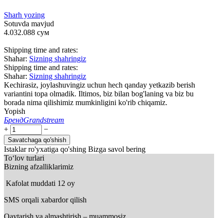
Sharh yozing
Sotuvda mavjud
4.032.088
сум
Shipping time and rates:
Shahar:
Sizning shahringiz
Shipping time and rates:
Shahar:
Sizning shahringiz
Kechirasiz, joylashuvingiz uchun hech qanday yetkazib berish
variantini topa olmadik. Iltimos, biz bilan bog'laning va biz bu
borada nima qilishimiz mumkinligini ko'rib chiqamiz.
Yopish
Бренд
Grandstream
+
−
Savatchaga qo'shish
Istaklar ro'yxatiga qo'shing
Bizga savol bering
To‘lov turlari
Bizning afzalliklarimiz
Kafolat muddati 12 oy
SMS orqali xabardor qilish
Qaytarish va almashtirish – muammosiz