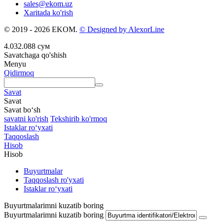
sales@ekom.uz
Xaritada ko'rish
© 2019 - 2026 EKOM.
© Designed by AlexorLine
4.032.088
сум
Savatchaga qo'shish
Menyu
Qidirmoq
Savat
Savat
Savat bo‘sh
savatni ko'rish
Tekshirib ko'rmoq
Istaklar roʻyxati
Taqqoslash
Hisob
Hisob
Buyurtmalar
Taqqoslash ro'yxati
Istaklar roʻyxati
Buyurtmalarimni kuzatib boring
Buyurtmalarimni kuzatib boring