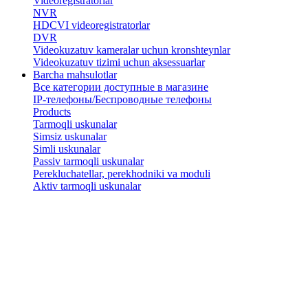
Videoregistratorlar
NVR
HDCVI videoregistratorlar
DVR
Videokuzatuv kameralar uchun kronshteynlar
​Videokuzatuv tizimi uchun aksessuarlar
Barcha mahsulotlar
Все категории доступные в магазине
IP-телефоны/Беспроводные телефоны
Products
Tarmoqli uskunalar
Simsiz uskunalar
Simli uskunalar
Passiv tarmoqli uskunalar
​Perekluchatellar, perekhodniki va moduli
Aktiv tarmoqli uskunalar