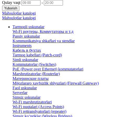
Qulay vaqt
-
Yuborish
Mahsulotlar katalogi
Mahsulotlar katalogi
Tarmoqli uskunalar
Wi-Fi роутеры, Коммутаторы и т.д
Passiv uskunalar
Kommunikatsiya shkaflari va stendlar
Instruments
Кабель в бухтах
Tarmoq kabellari (Patch-cord)
Simli uskunalar
Kommutatorlar (Switches)
PoE (Power over Ethernet) kommutatorlari
Marshrutizatorlar (Routerlar)
Материнские платы
Mijozlararo xavfsizlik shlyuzlari (Firewall Gateway)
Faol uskunalar
Serverlar
Simsiz uskunalar
Wi-Fi marshrutizatorlari
Wi-Fi nuqtalari (Access Points)
Wi-Fi rettranslyatorlari (repeater)
Simsiz ko‘priklar (Wireless Bridges)