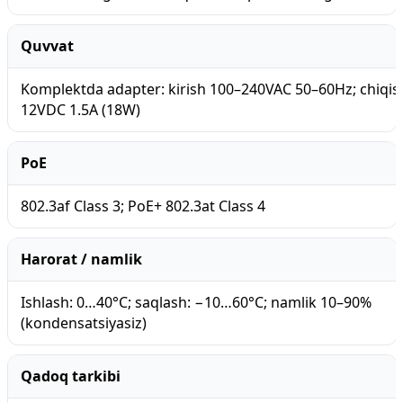
Quvvat
Komplektda adapter: kirish 100–240VAC 50–60Hz; chiqis
12VDC 1.5A (18W)
PoE
802.3af Class 3; PoE+ 802.3at Class 4
Harorat / namlik
Ishlash: 0…40°C; saqlash: −10…60°C; namlik 10–90%
(kondensatsiyasiz)
Qadoq tarkibi