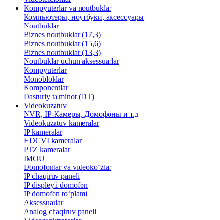
Kompyuterlar va noutbuklar
Компьютеры, ноутбуки, аксессуары
Noutbuklar
Biznes noutbuklar (17,3)
Biznes noutbuklar (15,6)
Biznes noutbuklar (13,3)
Noutbuklar uchun aksessuarlar
Kompyuterlar
Monobloklar
Komponentlar
Dasturiy ta'minot (DT)
Videokuzatuv
NVR, IP-Камеры, Домофоны и т.д
Videokuzatuv kameralar
IP kameralar
HDCVI kameralar
PTZ kameralar
IMOU
​Domofonlar va videoko‘zlar
IP chaqiruv paneli
IP displeyli domofon
IP domofon to‘plami
Aksessuarlar
Analog chaqiruv paneli