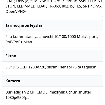
ICMP, DNS (A, SRV, NAPTR), DHCP, PPPoE, SSH, TFTP, NTP
STUN, LLDP-MED, LDAP, TR-069, 802.1x, TLS, SRTP, IPv6,
OpenVPN®
Tarmoq interfeyslari
2 ta kommutatsiyalanuvchi 10/100/1000 Mbit/s port,
PoE/PoE+ bilan
Ekran
5.0" IPS LCD, 1280×720, sig‘imli sensor (5 ta teginish)
Kamera
Buriladigan 2 MP CMOS, maxfiylik uchun shutter,
1080p@30fps