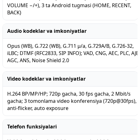
VOLUME −/+), 3 ta Android tugmasi (HOME, RECENT,
BACK)
Audio kodeklar va imkoniyatlar
Opus (WB), G.722 (WB), G.711 μ/a, G.729A/B, G.726-32,
iLBC; DTMF (RFC2833, SIP INFO); VAD, CNG, AEC, PLC, AJB
AGC, ANS, Noise Shield 2.0
Video kodeklar va imkoniyatlar
H.264 BP/MP/HP; 720p gacha, 30 fps gacha, 2 Mbit/s
gacha; 3 tomonlama video konferensiya (720p@30fps),
anti-flicker, auto exposure
Telefon funksiyalari