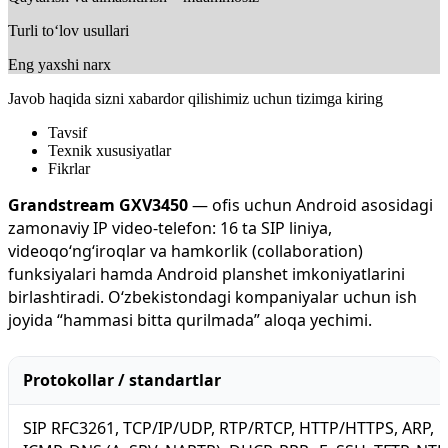
Turli to‘lov usullari
Eng yaxshi narx
Javob haqida sizni xabardor qilishimiz uchun tizimga kiring
Tavsif
Texnik xususiyatlar
Fikrlar
Grandstream GXV3450
— ofis uchun Android asosidagi
zamonaviy IP video-telefon: 16 ta SIP liniya,
videoqo‘ng‘iroqlar va hamkorlik (collaboration)
funksiyalari hamda Android planshet imkoniyatlarini
birlashtiradi. O‘zbekistondagi kompaniyalar uchun ish
joyida “hammasi bitta qurilmada” aloqa yechimi.
Protokollar / standartlar
SIP RFC3261, TCP/IP/UDP, RTP/RTCP, HTTP/HTTPS, ARP,