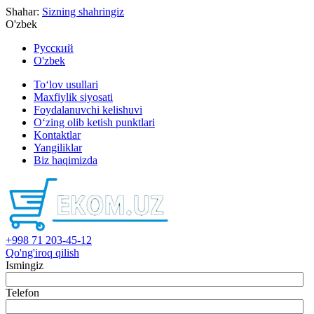
Shahar:
Sizning shahringiz
O'zbek
Русский
O'zbek
To‘lov usullari
Maxfiylik siyosati
Foydalanuvchi kelishuvi
O‘zing olib ketish punktlari
Kontaktlar
Yangiliklar
Biz haqimizda
+998 71 203-45-12
Qo'ng'iroq qilish
Ismingiz
Telefon