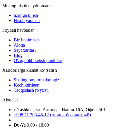
Mening hisob qaydnomam
tizimga kirish
Hisob yaratish
Foydali havolalar
Biz haqimizda
Aloqa
Sayt xaritasi
Blog
O'ziga olib ketish punktlari
Xaridorlarga xizmat ko‘rsatish
Sizning buyurtmalaringiz
Kechiktirilgan
Taqqoslash ro'yxati
Aloqalar
г. Tashkent, ул. Алишера Навои 16А, Офис: 501
+998 71 203-45-12 (звонок бесплатный)
Du-Ya 9.00 - 18.00