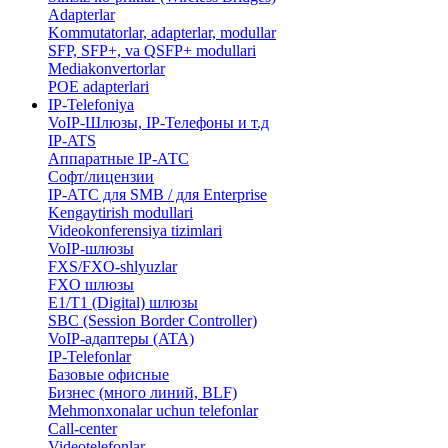
Adapterlar
Kommutatorlar, adapterlar, modullar
SFP, SFP+, va QSFP+ modullari
Mediakonvertorlar
POE adapterlari
IP-Telefoniya
VoIP-Шлюзы, IP-Телефоны и т.д
IP-ATS
Аппаратные IP-АТС
Софт/лицензии
IP-АТС для SMB / для Enterprise
Kengaytirish modullari
Videokonferensiya tizimlari
VoIP-шлюзы
FXS/FXO-shlyuzlar
FXO шлюзы
E1/T1 (Digital) шлюзы
SBC (Session Border Controller)
VoIP-адаптеры (ATA)
IP-Telefonlar
Базовые офисные
Бизнес (много линий, BLF)
​Mehmonxonalar uchun telefonlar
Call-center
​Videotelefonlar