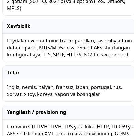
2-qatlam (802.1Q, 802.1p) va 3-qatlam (ToS, DiffServ,
MPLS)
Xavfsizlik
Foydalanuvchi/administrator parollari, tasodifiy admin
default parol, MD5/MD5-sess, 256-bit AES shifrlangan
konfiguratsiya, TLS, SRTP, HTTPS, 802.1x, secure boot
Tillar
Ingliz, nemis, italyan, fransuz, ispan, portugal, rus,
xorvat, xitoy, koreys, yapon va boshqalar
Yangilash / provisioning
Firmware: TFTP/HTTP/HTTPS yoki lokal HTTP; TR-069 yok
AES-shifrlangan XML orqali mass provisioning; GDMS