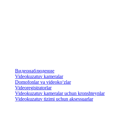
Видеонаблюдение
Videokuzatuv kameralar
​Domofonlar va videoko‘zlar
Videoregistratorlar
Videokuzatuv kameralar uchun kronshteynlar
​Videokuzatuv tizimi uchun aksessuarlar