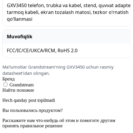
GXV3450 telefon, trubka va kabel, stend, quvvat adapteri
tarmoq kabeli, ekran tozalash matosi, tezkor o‘rnatish
qo‘llanmasi
Muvofiqlik
FCC/IC/CE/UKCA/RCM, RoHS 2.0
Ma’lumotlar Grandstream’ning GXV3450 uchun rasmiy
datasheet’idan olingan.
Бренд
Grandstream
Найти похожие
Hech qanday post topilmadi
Вы пользовались продуктом?
Расскажите нам что-нибудь об этом и помогите другим
принять правильное решение