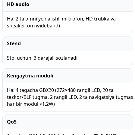
HD audio
Ha: 2 ta omni yo‘nalishli mikrofon, HD trubka va
speakerfon (wideband)
Stend
Stol uchun, 3 darajali sozlanadi
Kengaytma moduli
Ha: 4 tagacha GBX20 (272×480 rangli LCD, 20 ta
tezkor/BLF tugma, 2 rangli LED, 2 ta navigatsiya tugmasi
har bir modul <1.2W)
QoS