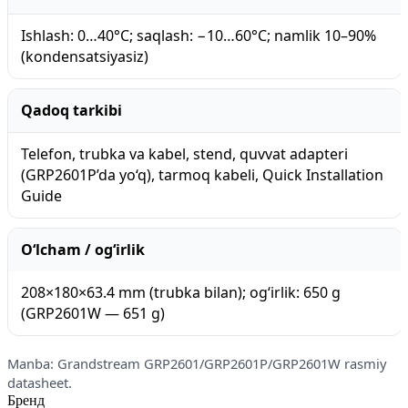
Ishlash: 0…40°C; saqlash: −10…60°C; namlik 10–90%
(kondensatsiyasiz)
Qadoq tarkibi
Telefon, trubka va kabel, stend, quvvat adapteri
(GRP2601P’da yo‘q), tarmoq kabeli, Quick Installation
Guide
O‘lcham / og‘irlik
208×180×63.4 mm (trubka bilan); og‘irlik: 650 g
(GRP2601W — 651 g)
Manba: Grandstream GRP2601/GRP2601P/GRP2601W rasmiy
datasheet.
Бренд