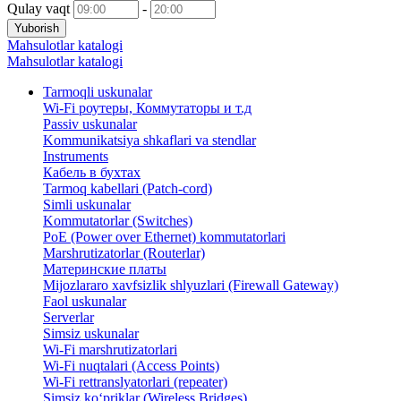
Qulay vaqt
-
Yuborish
Mahsulotlar katalogi
Mahsulotlar katalogi
Tarmoqli uskunalar
Wi-Fi роутеры, Коммутаторы и т.д
Passiv uskunalar
Kommunikatsiya shkaflari va stendlar
Instruments
Кабель в бухтах
Tarmoq kabellari (Patch-cord)
Simli uskunalar
Kommutatorlar (Switches)
PoE (Power over Ethernet) kommutatorlari
Marshrutizatorlar (Routerlar)
Материнские платы
Mijozlararo xavfsizlik shlyuzlari (Firewall Gateway)
Faol uskunalar
Serverlar
Simsiz uskunalar
Wi-Fi marshrutizatorlari
Wi-Fi nuqtalari (Access Points)
Wi-Fi rettranslyatorlari (repeater)
Simsiz ko‘priklar (Wireless Bridges)