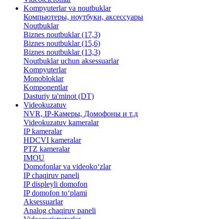
Kompyuterlar va noutbuklar
Компьютеры, ноутбуки, аксессуары
Noutbuklar
Biznes noutbuklar (17,3)
Biznes noutbuklar (15,6)
Biznes noutbuklar (13,3)
Noutbuklar uchun aksessuarlar
Kompyuterlar
Monobloklar
Komponentlar
Dasturiy ta'minot (DT)
Videokuzatuv
NVR, IP-Камеры, Домофоны и т.д
Videokuzatuv kameralar
IP kameralar
HDCVI kameralar
PTZ kameralar
IMOU
​Domofonlar va videoko‘zlar
IP chaqiruv paneli
IP displeyli domofon
IP domofon to‘plami
Aksessuarlar
Analog chaqiruv paneli