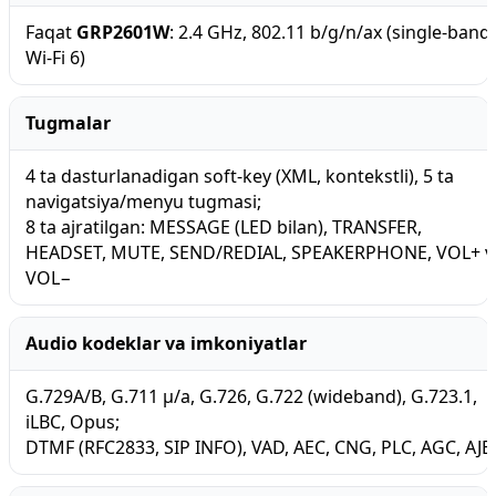
Faqat
GRP2601W
: 2.4 GHz, 802.11 b/g/n/ax (single-band
Wi-Fi 6)
Tugmalar
4 ta dasturlanadigan soft-key (XML, kontekstli), 5 ta
navigatsiya/menyu tugmasi;
8 ta ajratilgan: MESSAGE (LED bilan), TRANSFER,
HEADSET, MUTE, SEND/REDIAL, SPEAKERPHONE, VOL+ v
VOL−
Audio kodeklar va imkoniyatlar
G.729A/B, G.711 μ/a, G.726, G.722 (wideband), G.723.1,
iLBC, Opus;
DTMF (RFC2833, SIP INFO), VAD, AEC, CNG, PLC, AGC, AJB