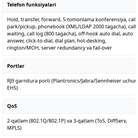
Telefon funksiyalari
Hold, transfer, forward, 5-tomonlama konferensiya, call
park/pickup, phonebook (XML/LDAP 2000 tagacha), call
waiting, call log (800 tagacha), off-hook auto dial, auto
answer, click-to-dial, dial plan, hot-desking,
rington/MOH, server redundancy va fail-over
Portlar
RJ9 garnitura porti (Plantronics/Jabra/Sennheiser uchun
EHS)
QoS
2-qatlam (802.1Q/802.1P) va 3-qatlam (ToS, DiffServ,
MPLS)