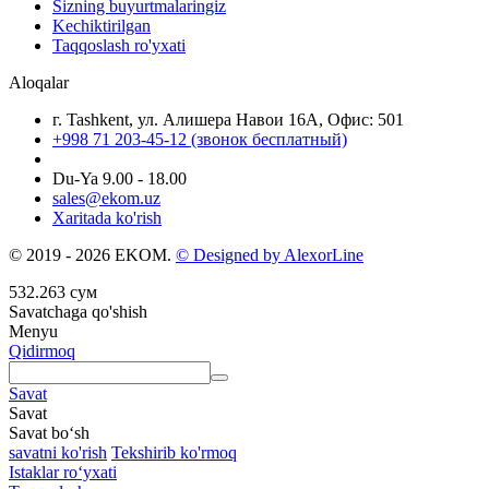
Sizning buyurtmalaringiz
Kechiktirilgan
Taqqoslash ro'yxati
Aloqalar
г. Tashkent, ул. Алишера Навои 16А, Офис: 501
+998 71 203-45-12 (звонок бесплатный)
Du-Ya 9.00 - 18.00
sales@ekom.uz
Xaritada ko'rish
© 2019 - 2026 EKOM.
© Designed by AlexorLine
532.263
сум
Savatchaga qo'shish
Menyu
Qidirmoq
Savat
Savat
Savat bo‘sh
savatni ko'rish
Tekshirib ko'rmoq
Istaklar roʻyxati