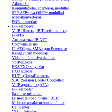
Adapterlar
Kommutatorlar, adapterlar, modullar
SFP, SFP+, va QSFP+ modullari
Mediakonvertorlar
POE adapterlari
IP-Telefoniya
VoIP-Шлюзы, IP-Телефоны и т.д
IP-ATS
Аппаратные IP-АТС
Софт/лицензии
IP-АТС для SMB / для Enterprise
Kengaytirish modullari
Videokonferensiya tizimlari
VoIP-шлюзы
FXS/FXO-shlyuzlar
FXO шлюзы
E1/T1 (Digital) шлюзы
SBC (Session Border Controller)
VoIP-адаптеры (ATA)
IP-Telefonlar
Базовые офисные
Бизнес (много линий, BLF)
​Mehmonxonalar uchun telefonlar
Call-center
​Videotelefonlar