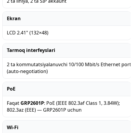
2 ta liniya, 2 ta SIP akkaunt
Ekran
LCD 2.41" (132×48)
Tarmoq interfeyslari
2 ta kommutatsiyalanuvchi 10/100 Mbit/s Ethernet port
(auto-negotiation)
PoE
Faqat
GRP2601P
: PoE (IEEE 802.3af Class 1, 3.84W);
802.3az (EEE) — GRP2601P uchun
Wi-Fi