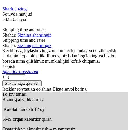
Sharh yozing
Sotuvda mavjud
532.263
сум
Shipping time and rates:
Shahar:
Sizning shahringiz
Shipping time and rates:
Shahar:
Sizning shahringiz
Kechirasiz, joylashuvingiz uchun hech qanday yetkazib berish
variantini topa olmadik. Iltimos, biz bilan bog'laning va biz bu
borada nima qilishimiz mumkinligini ko'rib chiqamiz.
Yopish
Бренд
Grandstream
+
−
Savatchaga qo'shish
Istaklar ro'yxatiga qo'shing
Bizga savol bering
To‘lov turlari
Bizning afzalliklarimiz
Kafolat muddati 12 oy
SMS orqali xabardor qilish
Qaytarish va almashtirish – muammosiz