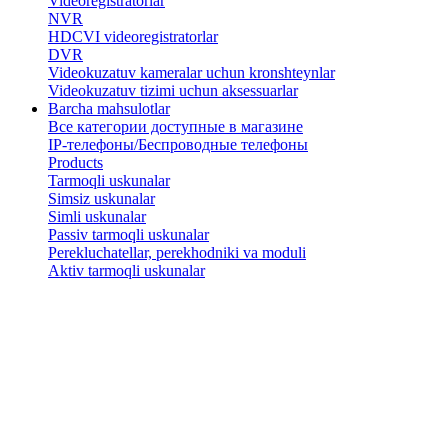
Videoregistratorlar
NVR
HDCVI videoregistratorlar
DVR
Videokuzatuv kameralar uchun kronshteynlar
​Videokuzatuv tizimi uchun aksessuarlar
Barcha mahsulotlar
Все категории доступные в магазине
IP-телефоны/Беспроводные телефоны
Products
Tarmoqli uskunalar
Simsiz uskunalar
Simli uskunalar
Passiv tarmoqli uskunalar
​Perekluchatellar, perekhodniki va moduli
Aktiv tarmoqli uskunalar