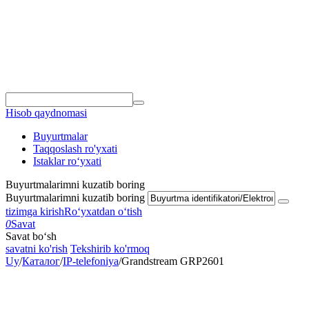
Hisob qaydnomasi
Buyurtmalar
Taqqoslash ro'yxati
Istaklar roʻyxati
Buyurtmalarimni kuzatib boring
Buyurtmalarimni kuzatib boring
tizimga kirish
Roʻyxatdan oʻtish
0
Savat
Savat bo‘sh
savatni ko'rish
Tekshirib ko'rmoq
Uy
/
Каталог
/
IP-telefoniya
/
Grandstream GRP2601