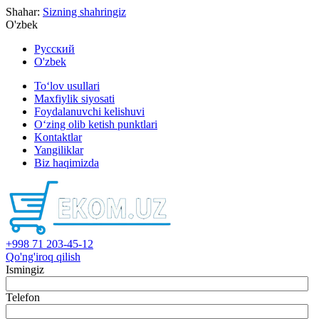
Shahar:
Sizning shahringiz
O'zbek
Русский
O'zbek
To‘lov usullari
Maxfiylik siyosati
Foydalanuvchi kelishuvi
O‘zing olib ketish punktlari
Kontaktlar
Yangiliklar
Biz haqimizda
+998 71 203-45-12
Qo'ng'iroq qilish
Ismingiz
Telefon