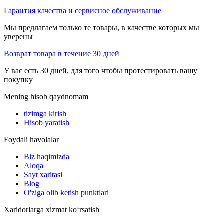
Гарантия качества и сервисное обслуживание
Мы предлагаем только те товары, в качестве которых мы
уверены
Возврат товара в течение 30 дней
У вас есть 30 дней, для того чтобы протестировать вашу
покупку
Mening hisob qaydnomam
tizimga kirish
Hisob yaratish
Foydali havolalar
Biz haqimizda
Aloqa
Sayt xaritasi
Blog
O'ziga olib ketish punktlari
Xaridorlarga xizmat ko‘rsatish