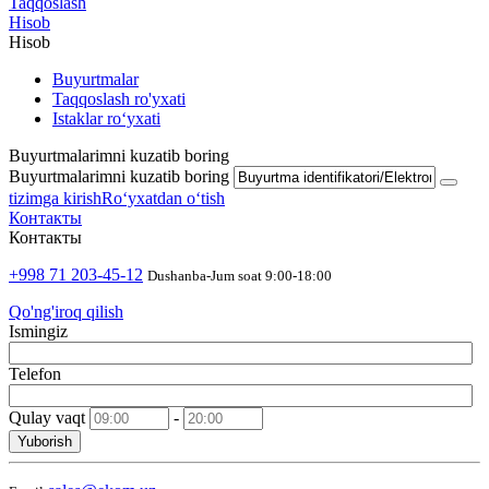
Taqqoslash
Hisob
Hisob
Buyurtmalar
Taqqoslash ro'yxati
Istaklar roʻyxati
Buyurtmalarimni kuzatib boring
Buyurtmalarimni kuzatib boring
tizimga kirish
Roʻyxatdan oʻtish
Контакты
Контакты
+998 71 203-45-12
Dushanba-Jum soat 9:00-18:00
Qo'ng'iroq qilish
Ismingiz
Telefon
Qulay vaqt
-
Yuborish