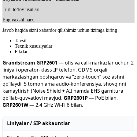
Turli to‘lov usullari
Eng yaxshi narx
Javob haqida sizni xabardor qilishimiz uchun tizimga kiring
Tavsif
Texnik xususiyatlar
Fikrlar
Grandstream GRP2601
— ofis va call-markazlar uchun 2
liniyali operator-klass IP telefon. GDMS orqali
markazlashgan boshqaruv va “zero-touch” sozlashni
qo‘llaydi, 5 tomonlama audio-konferensiya, shovqinni
kamaytirish (Noise Shield + AI) hamda EHS garnitura
qo‘llab-quvvatlovi mavjud.
GRP2601P
— PoE bilan,
GRP2601W
— 2.4 GHz Wi-Fi 6 bilan.
Liniyalar / SIP akkauntlar