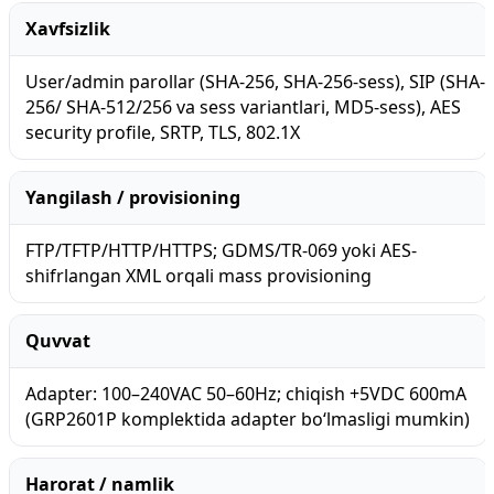
Xavfsizlik
User/admin parollar (SHA-256, SHA-256-sess), SIP (SHA-
256/ SHA-512/256 va sess variantlari, MD5-sess), AES
security profile, SRTP, TLS, 802.1X
Yangilash / provisioning
FTP/TFTP/HTTP/HTTPS; GDMS/TR-069 yoki AES-
shifrlangan XML orqali mass provisioning
Quvvat
Adapter: 100–240VAC 50–60Hz; chiqish +5VDC 600mA
(GRP2601P komplektida adapter bo‘lmasligi mumkin)
Harorat / namlik