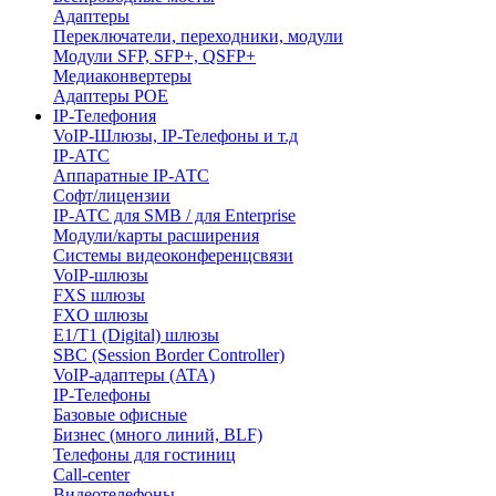
Адаптеры
Переключатели, переходники, модули
Модули SFP, SFP+, QSFP+
Медиаконвертеры
Адаптеры POE
IP-Телефония
VoIP-Шлюзы, IP-Телефоны и т.д
IP-АТС
Аппаратные IP-АТС
Софт/лицензии
IP-АТС для SMB / для Enterprise
Модули/карты расширения
Системы видеоконференцсвязи
VoIP-шлюзы
FXS шлюзы
FXO шлюзы
E1/T1 (Digital) шлюзы
SBC (Session Border Controller)
VoIP-адаптеры (ATA)
IP-Телефоны
Базовые офисные
Бизнес (много линий, BLF)
Телефоны для гостиниц
Call-center
Видеотелефоны