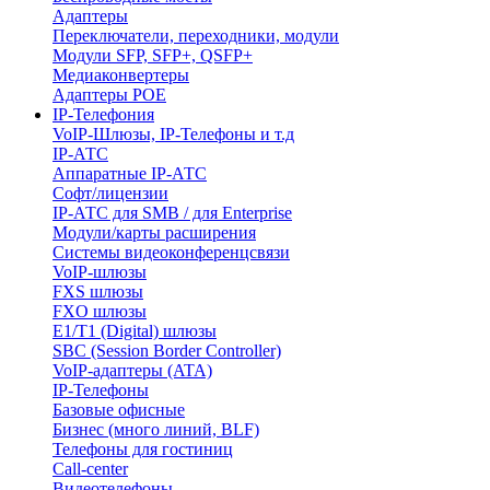
Адаптеры
Переключатели, переходники, модули
Модули SFP, SFP+, QSFP+
Медиаконвертеры
Адаптеры POE
IP-Телефония
VoIP-Шлюзы, IP-Телефоны и т.д
IP-АТС
Аппаратные IP-АТС
Софт/лицензии
IP-АТС для SMB / для Enterprise
Модули/карты расширения
Системы видеоконференцсвязи
VoIP-шлюзы
FXS шлюзы
FXO шлюзы
E1/T1 (Digital) шлюзы
SBC (Session Border Controller)
VoIP-адаптеры (ATA)
IP-Телефоны
Базовые офисные
Бизнес (много линий, BLF)
Телефоны для гостиниц
Call-center
Видеотелефоны