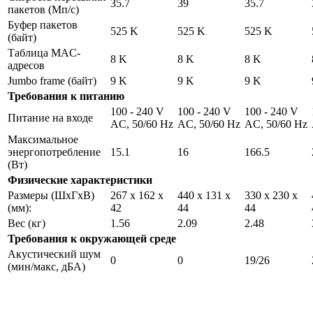
35.7
39
35.7
пакетов (Мп/с)
Буфер пакетов
525 K
525 K
525 K
(байт)
Таблица MAC-
8 K
8 K
8 K
адресов
Jumbo frame (байт)
9 K
9 K
9 K
Требования к питанию
100 - 240 V
100 - 240 V
100 - 240 V
Питание на входе
AC, 50/60 Hz
AC, 50/60 Hz
AC, 50/60 Hz
Максимальное
энергопотребление
15.1
16
166.5
(Вт)
Физические характеристики
Размеры (ШxГxВ)
267 x 162 x
440 x 131 x
330 x 230 x
(мм):
42
44
44
Вес (кг)
1.56
2.09
2.48
Требования к окружающей среде
Акустический шум
0
0
19/26
(мин/макс, дБА)