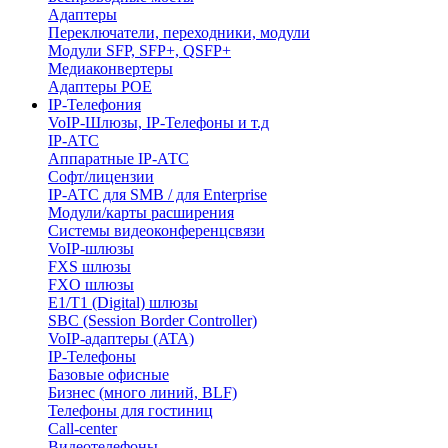
Адаптеры
Переключатели, переходники, модули
Модули SFP, SFP+, QSFP+
Медиаконвертеры
Адаптеры POE
IP-Телефония
VoIP-Шлюзы, IP-Телефоны и т.д
IP-АТС
Аппаратные IP-АТС
Софт/лицензии
IP-АТС для SMB / для Enterprise
Модули/карты расширения
Системы видеоконференцсвязи
VoIP-шлюзы
FXS шлюзы
FXO шлюзы
E1/T1 (Digital) шлюзы
SBC (Session Border Controller)
VoIP-адаптеры (ATA)
IP-Телефоны
Базовые офисные
Бизнес (много линий, BLF)
Телефоны для гостиниц
Call-center
Видеотелефоны