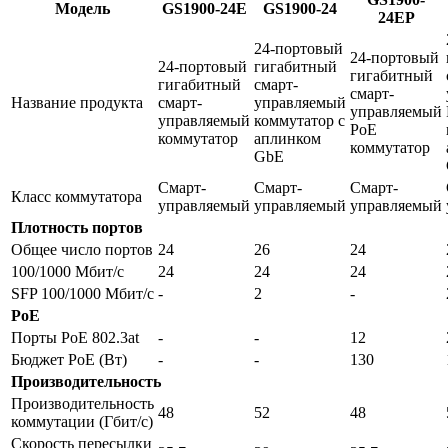
Модель
GS1900-24E
GS1900-24
24EP
24-портовый
24-портовый
24-портовый
гигабитный
гигабитный
гигабитный
смарт-
смарт-
Название продукта
смарт-
управляемый
управляемый
управляемый
коммутатор с
PoE
коммутатор
аплинком
коммутатор
GbE
Смарт-
Смарт-
Смарт-
Класс коммутатора
управляемый
управляемый
управляемый
Плотность портов
Общее число портов
24
26
24
100/1000 Мбит/с
24
24
24
SFP 100/1000 Мбит/с
-
2
-
PoE
Порты PoE 802.3at
-
-
12
Бюджет PoE (Вт)
-
-
130
Производительность
Производительность
48
52
48
коммутации (Гбит/с)
Скорость пересылки