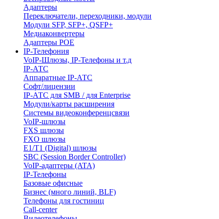
Адаптеры
Переключатели, переходники, модули
Модули SFP, SFP+, QSFP+
Медиаконвертеры
Адаптеры POE
IP-Телефония
VoIP-Шлюзы, IP-Телефоны и т.д
IP-АТС
Аппаратные IP-АТС
Софт/лицензии
IP-АТС для SMB / для Enterprise
Модули/карты расширения
Системы видеоконференцсвязи
VoIP-шлюзы
FXS шлюзы
FXO шлюзы
E1/T1 (Digital) шлюзы
SBC (Session Border Controller)
VoIP-адаптеры (ATA)
IP-Телефоны
Базовые офисные
Бизнес (много линий, BLF)
Телефоны для гостиниц
Call-center
Видеотелефоны