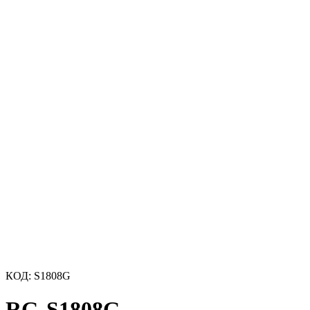
КОД:
S1808G
RG-S1808G