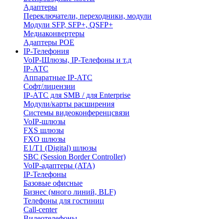
Адаптеры
Переключатели, переходники, модули
Модули SFP, SFP+, QSFP+
Медиаконвертеры
Адаптеры POE
IP-Телефония
VoIP-Шлюзы, IP-Телефоны и т.д
IP-АТС
Аппаратные IP-АТС
Софт/лицензии
IP-АТС для SMB / для Enterprise
Модули/карты расширения
Системы видеоконференцсвязи
VoIP-шлюзы
FXS шлюзы
FXO шлюзы
E1/T1 (Digital) шлюзы
SBC (Session Border Controller)
VoIP-адаптеры (ATA)
IP-Телефоны
Базовые офисные
Бизнес (много линий, BLF)
Телефоны для гостиниц
Call-center
Видеотелефоны