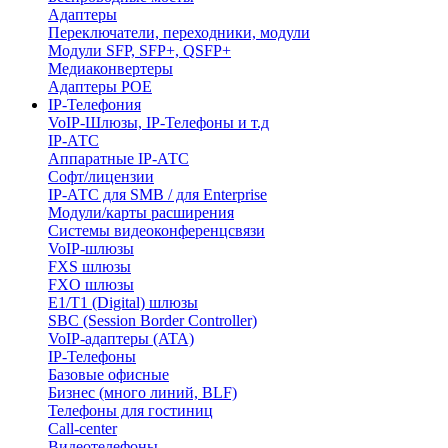
Адаптеры
Переключатели, переходники, модули
Модули SFP, SFP+, QSFP+
Медиаконвертеры
Адаптеры POE
IP-Телефония
VoIP-Шлюзы, IP-Телефоны и т.д
IP-АТС
Аппаратные IP-АТС
Софт/лицензии
IP-АТС для SMB / для Enterprise
Модули/карты расширения
Системы видеоконференцсвязи
VoIP-шлюзы
FXS шлюзы
FXO шлюзы
E1/T1 (Digital) шлюзы
SBC (Session Border Controller)
VoIP-адаптеры (ATA)
IP-Телефоны
Базовые офисные
Бизнес (много линий, BLF)
Телефоны для гостиниц
Call-center
Видеотелефоны