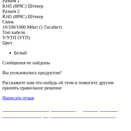
Разъем 1
RJ45 (8P8C) Штекер
Разъем 2
RJ45 (8P8C) Штекер
Связь
10/100/1000 Мбит (1 Гигабит)
Тип кабеля
У/УТП (УТП)
Цвет
Белый
Сообщения не найдены
Вы пользовались продуктом?
Расскажите нам что-нибудь об этом и помогите другим
принять правильное решение
Написать отзыв
Если Вы не нашли нужного оборудования, можете
ознакомиться с официальным каталогом MikroTik