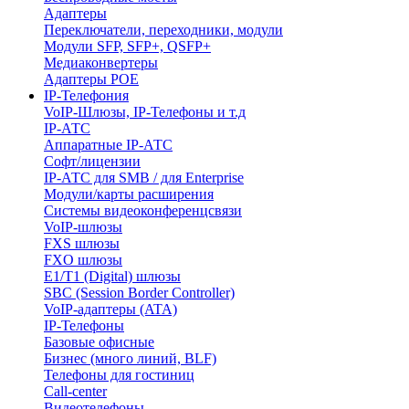
Адаптеры
Переключатели, переходники, модули
Модули SFP, SFP+, QSFP+
Медиаконвертеры
Адаптеры POE
IP-Телефония
VoIP-Шлюзы, IP-Телефоны и т.д
IP-АТС
Аппаратные IP-АТС
Софт/лицензии
IP-АТС для SMB / для Enterprise
Модули/карты расширения
Системы видеоконференцсвязи
VoIP-шлюзы
FXS шлюзы
FXO шлюзы
E1/T1 (Digital) шлюзы
SBC (Session Border Controller)
VoIP-адаптеры (ATA)
IP-Телефоны
Базовые офисные
Бизнес (много линий, BLF)
Телефоны для гостиниц
Call-center
Видеотелефоны