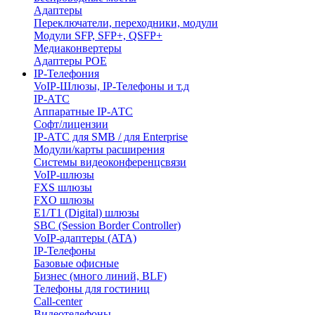
Адаптеры
Переключатели, переходники, модули
Модули SFP, SFP+, QSFP+
Медиаконвертеры
Адаптеры POE
IP-Телефония
VoIP-Шлюзы, IP-Телефоны и т.д
IP-АТС
Аппаратные IP-АТС
Софт/лицензии
IP-АТС для SMB / для Enterprise
Модули/карты расширения
Системы видеоконференцсвязи
VoIP-шлюзы
FXS шлюзы
FXO шлюзы
E1/T1 (Digital) шлюзы
SBC (Session Border Controller)
VoIP-адаптеры (ATA)
IP-Телефоны
Базовые офисные
Бизнес (много линий, BLF)
Телефоны для гостиниц
Call-center
Видеотелефоны