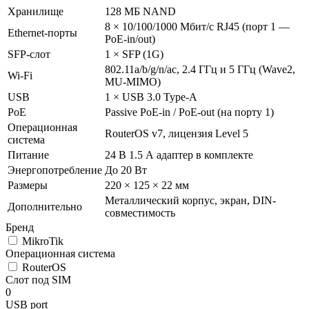
Хранилище
128 МБ NAND
8 × 10/100/1000 Мбит/с RJ45 (порт 1 —
Ethernet-порты
PoE-in/out)
SFP-слот
1 × SFP (1G)
802.11a/b/g/n/ac, 2.4 ГГц и 5 ГГц (Wave2,
Wi-Fi
MU-MIMO)
USB
1 × USB 3.0 Type-A
PoE
Passive PoE-in / PoE-out (на порту 1)
Операционная
RouterOS v7, лицензия Level 5
система
Питание
24 В 1.5 А адаптер в комплекте
Энергопотребление
До 20 Вт
Размеры
220 × 125 × 22 мм
Металлический корпус, экран, DIN-
Дополнительно
совместимость
Бренд
MikroTik
Операционная система
RouterOS
Слот под SIM
0
USB port