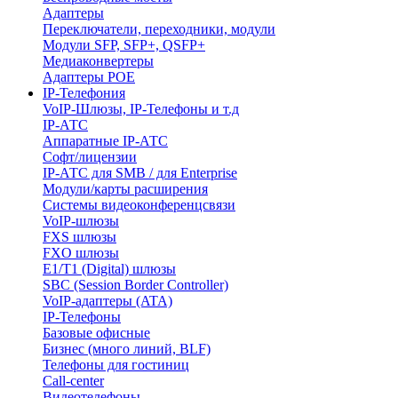
Адаптеры
Переключатели, переходники, модули
Модули SFP, SFP+, QSFP+
Медиаконвертеры
Адаптеры POE
IP-Телефония
VoIP-Шлюзы, IP-Телефоны и т.д
IP-АТС
Аппаратные IP-АТС
Софт/лицензии
IP-АТС для SMB / для Enterprise
Модули/карты расширения
Системы видеоконференцсвязи
VoIP-шлюзы
FXS шлюзы
FXO шлюзы
E1/T1 (Digital) шлюзы
SBC (Session Border Controller)
VoIP-адаптеры (ATA)
IP-Телефоны
Базовые офисные
Бизнес (много линий, BLF)
Телефоны для гостиниц
Call-center
Видеотелефоны